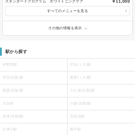
￥11,000
スタンダードプログラム ホワイトニングケア
すべてのメニューを見る
その他の情報を表示
駅から探す
伊勢田駅
宇治(ＪＲ)駅
宇治(京阪)駅
黄檗(ＪＲ)駅
黄檗(京阪)駅
大久保(京都)駅
大住駅
小倉(京都)駅
木津(京都)駅
京田辺駅
久津川駅
興戸駅