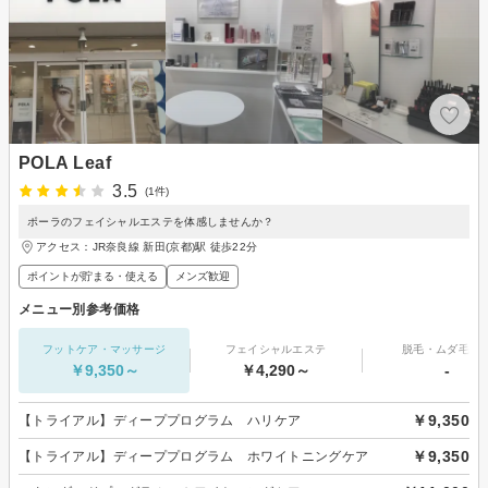
POLA Leaf
3.5
(1件)
ポーラのフェイシャルエステを体感しませんか？
アクセス：JR奈良線 新田(京都)駅 徒歩22分
ポイントが貯まる・使える
メンズ歓迎
メニュー別参考価格
フットケア・マッサージ
フェイシャルエステ
脱毛・ムダ毛処
￥9,350～
￥4,290～
-
￥9,350
【トライアル】ディーププログラム ハリケア
￥9,350
【トライアル】ディーププログラム ホワイトニングケア