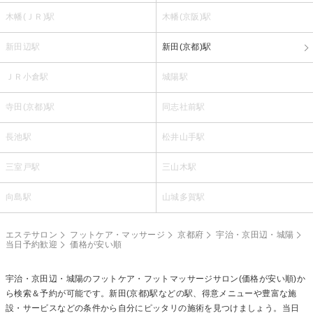
木幡(ＪＲ)駅
木幡(京阪)駅
新田辺駅
新田(京都)駅
ＪＲ小倉駅
城陽駅
寺田(京都)駅
同志社前駅
長池駅
松井山手駅
三室戸駅
三山木駅
向島駅
山城多賀駅
エステサロン
フットケア・マッサージ
京都府
宇治・京田辺・城陽
当日予約歓迎
価格が安い順
宇治・京田辺・城陽の
フットケア・フットマッサージ
サロン(価格が安い順)か
ら検索＆予約が可能です。新田(京都)駅などの駅、得意メニューや豊富な施
設・サービスなどの条件から自分にピッタリの施術を見つけましょう。当日