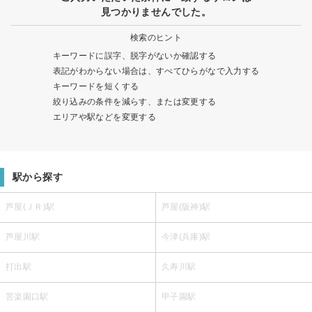
見つかりませんでした。
検索のヒント
キーワードに誤字、脱字がないか確認する
表記がわからない場合は、すべてひらがなで入力する
キーワードを短くする
絞り込みの条件を減らす、または変更する
エリアや駅などを変更する
駅から探す
芦屋(ＪＲ)駅
芦屋(阪神)駅
芦屋川駅
今津(兵庫)駅
打出駅
久寿川駅
苦楽園口駅
甲子園駅