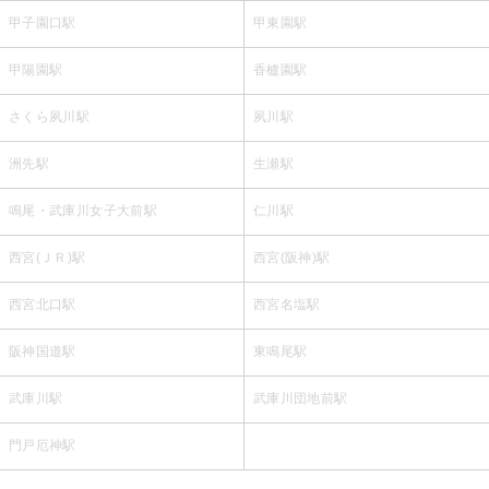
甲子園口駅
甲東園駅
甲陽園駅
香櫨園駅
さくら夙川駅
夙川駅
洲先駅
生瀬駅
鳴尾・武庫川女子大前駅
仁川駅
西宮(ＪＲ)駅
西宮(阪神)駅
西宮北口駅
西宮名塩駅
阪神国道駅
東鳴尾駅
武庫川駅
武庫川団地前駅
門戸厄神駅