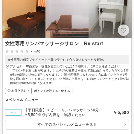
女性専用リンパマッサージサロン Re-start
-
(-件)
女性専用の個室プライベート空間で安心して心も身体もゆったり解放。
アクセス：JR西宮駅→改札を左に出ていただき2号線沿いに東にお進みください。
（フレンテを左に曲がります。）北今津の交差点を渡って左に曲がっていただくと1階
が動物病院の建物の3階になります。、阪神国道駅→改札を出て右に出ていただき2号
線を西に向かってお進みください。北今津の交差点を右に曲がっていただくと1階が動
物病院の建物の3階になります。
◎ 本日空席あり
ポイントが貯まる・使える
スペシャルメニュー
【平日限定】スピードリンパマッサージ50分
￥5,500
平日
￥5,500※必ず内容をご確認ください
すべてのスペシャルメニューを見る