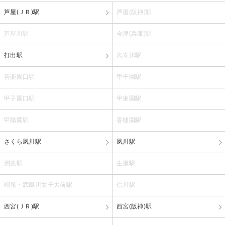
芦屋(ＪＲ)駅
芦屋(阪神)駅
芦屋川駅
今津(兵庫)駅
打出駅
久寿川駅
苦楽園口駅
甲子園駅
甲子園口駅
甲東園駅
甲陽園駅
香櫨園駅
さくら夙川駅
夙川駅
洲先駅
生瀬駅
鳴尾・武庫川女子大前駅
仁川駅
西宮(ＪＲ)駅
西宮(阪神)駅