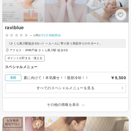
raviblue
-
(-件)
6月2日掲載開始
《さくら夙川駅徒歩3分♪♪》一人一人に寄り添う美肌作りのサポート。
アクセス：JR神戸線 さくら夙川駅 徒歩3分
ポイントが貯まる・使える
スペシャルメニュー
￥9,500
夏に向けて！本気痩せ！！脂肪冷却！！
初回
すべてのスペシャルメニューを見る
その他の情報を表示