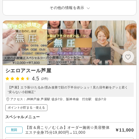
その他の情報を表示
シエロアスール芦屋
4.5
(2件)
【芦屋】エラ張り/たるみ/歪み改善で顔の下半分がシュッ！見た目年齢をグッと若く
“戻らない小顔矯正”
アクセス：JR神戸線 芦屋駅 徒歩7分、阪神本線 打出駅 徒歩7分
ポイントが貯まる・使える
スペシャルメニュー
【首＆肩こり／むくみ】オーダー施術☆美容整体
￥11,000
初回
エステ全身75分19,800円→11,000