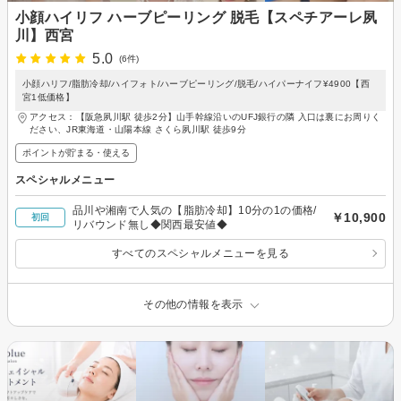
小顔ハイリフ ハーブピーリング 脱毛【スペチアーレ夙
川】西宮
5.0
(6件)
小顔ハリフ/脂肪冷却/ハイフォト/ハーブピーリング/脱毛/ハイパーナイフ¥4900【西
宮1低価格】
アクセス：【阪急夙川駅 徒歩2分】山手幹線沿いのUFJ銀行の隣 入口は裏にお周りく
ださい、JR東海道・山陽本線 さくら夙川駅 徒歩9分
ポイントが貯まる・使える
スペシャルメニュー
品川や湘南で人気の【脂肪冷却】10分の1の価格/
￥10,900
初回
リバウンド無し◆関西最安値◆
すべてのスペシャルメニューを見る
その他の情報を表示