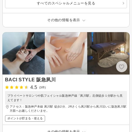
すべてのスペシャルメニューを見る
その他の情報を表示
BACI STYLE 阪急夙川
4.5
(3件)
プライベートサロンつや肌フェイシャル阪急神戸線「夙川駅」北側徒歩１分駅から見
えてます！
アクセス：阪急神戸本線 夙川駅 徒歩2分、JRさくら夙川駅から夙川沿いに阪急夙川駅
方面へお越しくださいませ。
ポイントが貯まる・使える
その他の情報を表示