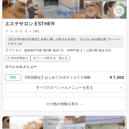
エステサロン ESTHER
-
(-件)
【完全予約制/女性限定】結果と癒しの両方を目指す、大人のための隠れ家プライベー
トサロン🌿
アクセス：阪急神戸本線 夙川駅 徒歩7分、JR神戸線 さくら夙川駅 徒歩15分
◎ 本日空席あり
ポイントが貯まる・使える
スペシャルメニュー
￥7,000
【初回限定】はじめてのボディエステ体験
初回
すべてのスペシャルメニューを見る
その他の情報を表示