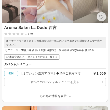
Aroma Salon La Dadu 西宮
-
(-件)
オーナーセラピストによる熟練の技◇唯一無二のアロマエステが堪能できる女性専門
サロン◇
アクセス：JR神戸線 西宮(ＪＲ)駅 徒歩5分、阪神本線 西宮(阪神)駅 徒歩3分
◎ 本日空席あり
ポイントが貯まる・使える
スペシャルメニュー
￥1,000
【オプション漢方アロマ】◆単体ご利用不可
初回
すべてのスペシャルメニューを見る
その他の情報を表示