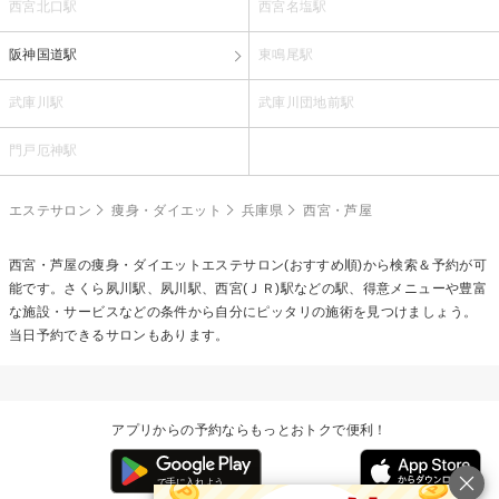
西宮北口駅
西宮名塩駅
阪神国道駅
東鳴尾駅
武庫川駅
武庫川団地前駅
門戸厄神駅
エステサロン
痩身・ダイエット
兵庫県
西宮・芦屋
西宮・芦屋の
痩身・ダイエットエステ
サロン(おすすめ順)から検索＆予約が可
能です。さくら夙川駅、夙川駅、西宮(ＪＲ)駅などの駅、得意メニューや豊富
な施設・サービスなどの条件から自分にピッタリの施術を見つけましょう。
当日予約できるサロンもあります。
アプリからの予約ならもっとおトクで便利！