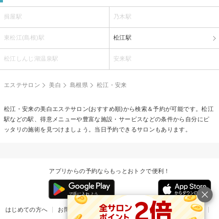
揖屋駅
乃木駅
東松江(島根)駅
松江駅
松江しんじ湖温泉駅
安来駅
エステサロン
美白
島根県
松江・安来
松江・安来の
美白エステ
サロン(おすすめ順)から検索＆予約が可能です。松江
駅などの駅、得意メニューや豊富な施設・サービスなどの条件から自分にピ
ッタリの施術を見つけましょう。当日予約できるサロンもあります。
アプリからの予約ならもっとおトクで便利！
はじめての方へ
お問い合わせ
ヘルプ
リリース情報
利用規約