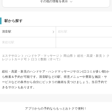
その他の情報を表示
駅から探す
清音駅
総社駅
東総社駅
エステサロン
ハンドケア・マッサージ
岡山県
総社・高梁・新見
ク
レジットカード可
口コミ数順（すべて）
総社・高梁・新見の
ハンドケア・ハンドマッサージ
サロン(口コミが多い順)か
ら検索＆予約が可能です。清音駅などの駅、得意メニューや豊富な施設・サ
ービスなどの条件から自分にピッタリの施術を見つけましょう。当日予約で
きるサロンもあります。
アプリからの予約ならもっとおトクで便利！