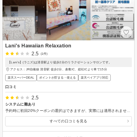
Lani's Hawaiian Relaxation
2.5
(1件)
【Lani's】(ラニズ)は清音駅より徒歩2分のリラクゼーションサロンです。
アクセス：JR伯備線 清音駅 徒歩2分、倉敷IC、総社ICより車で15分
楽天スーパーDEAL
ポイントが貯まる・使える
楽天ペイアプリ対応
口コミ
2.5
システムに難あり
予約時に初回20%クーポンの選択はできますが、実際には適用されません。通常通り請求されます。これからご予約の方はお気をつけ下さい。使えないなら選択できないようにしておいて欲しいです。
すべての口コミを見る