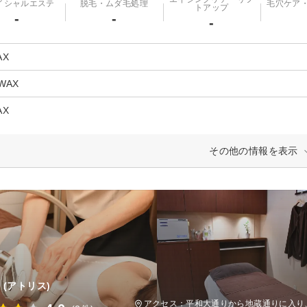
イシャルエステ
脱毛・ムダ毛処理
毛穴ケア
トアップ
-
-
-
AX
WAX
AX
その他の情報を表示
(アトリス)
アクセス：平和大通りから地蔵通りに入り