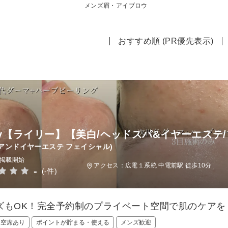
メンズ眉・アイブロウ
おすすめ順 (PR優先表示)
iry【ライリー】【美白/ヘッドスパ&イヤーエステ
アンドイヤーエステ フェイシャル)
日掲載開始
アクセス：広電１系統 中電前駅 徒歩10分
-
(-件)
ズもOK！完全予約制のプライベート空間で肌のケアを
日空席あり
ポイントが貯まる・使える
メンズ歓迎