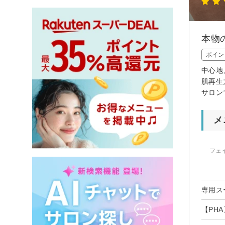
本物
ポイン
中心地
肌再生
サロン
メ
フェ
専用ス
【PH