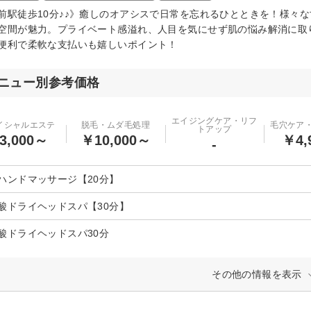
前駅徒歩10分♪♪》癒しのオアシスで日常を忘れるひとときを！様々
空間が魅力。プライベート感溢れ、人目を気にせず肌の悩み解消に取
便利で柔軟な支払いも嬉しいポイント！
ニュー別参考価格
エイジングケア・リフ
イシャルエステ
脱毛・ムダ毛処理
毛穴ケア
トアップ
3,000～
￥10,000～
￥4,
-
ハンドマッサージ【20分】
酸ドライヘッドスパ【30分】
酸ドライヘッドスパ30分
その他の情報を表示