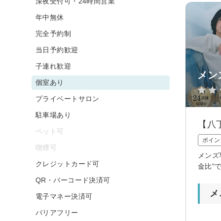
深夜受付可・24時間営業
年中無休
完全予約制
当日予約歓迎
子連れ歓迎
メン
個室あり
プライベートサロン
駐車場あり
【八
ペット可
ポイン
喫煙可
メンズ
クレジットカード可
金比"
QR・バーコード決済可
メ
電子マネー決済可
バリアフリー