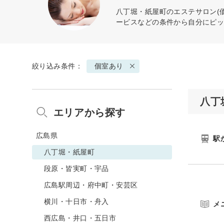
八丁堀・紙屋町のエステサロン(
ービスなどの条件から自分にピ
絞り込み条件：
個室あり
八丁
エリアから探す
広島県
駅
八丁堀・紙屋町
段原・皆実町・宇品
広島駅周辺・府中町・安芸区
横川・十日市・舟入
メ
西広島・井口・五日市