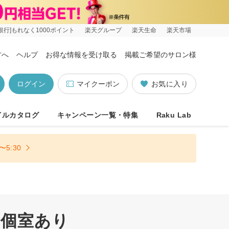
銀行]もれなく1000ポイント
楽天グループ
楽天生命
楽天市場
方へ
ヘルプ
お得な情報を受け取る
掲載ご希望のサロン様
ログイン
マイクーポン
お気に入り
イルカタログ
キャンペーン一覧・特集
Raku Lab
5:30
 個室あり