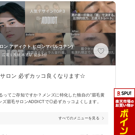
ロン アディクト ヒロシマパルコテン)
、広電１系統 本通駅 徒歩3分
毛サロン 必ずカッコ良くなります☆
るってご存知ですか？メンズに特化した独自の"眉毛黄
ンズ眉毛サロンADDICTで◎必ずカッコよくします。
すべてのメニューを見る