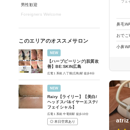
フェ
男性歓迎
Foreigners Welcome
鼻毛W
おでこ
このエリアのオススメサロン
小鼻W
NEW
【ハーブピーリング|肌質改
善】BE:SKIN広島
広電１系統 八丁堀(広島)駅 徒歩8分
NEW
Rairy【ライリー】【美白/
ヘッドスパ&イヤーエステ/
フェイシャル】
広電１系統 中電前駅 徒歩10分
atriz
◎ 本日空席あり