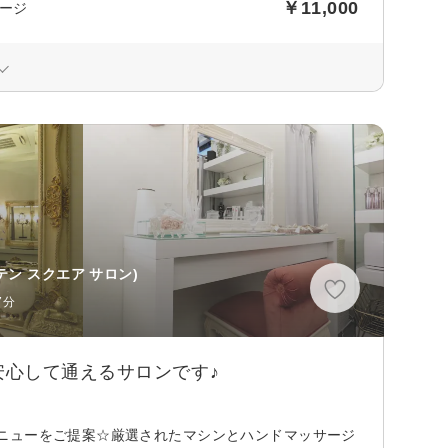
￥11,000
サージ
ン スクエア サロン)
7分
心して通えるサロンです♪
ニューをご提案☆厳選されたマシンとハンドマッサージ