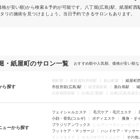
価格が安い順)から検索＆予約が可能です。八丁堀(広島)駅、紙屋町
ッタリの施術を見つけましょう。当日予約できるサロンもあります。
堀・紙屋町のサロン一覧
おすすめ順や人気順、価格が安い順な
胡町駅
家庭裁判所前駅
銀山町駅
紙屋町
から探す
市役所前(広島)駅
縮景園前駅
新白島駅
城
日赤病院前駅
白島(広電)駅
白島(広島高速交
フェイシャルエステ
毛穴ケア・毛穴エステ
小顔・骨気(コルギ)
ボディエステ
痩身・ダ
ブラジリアンワックス
レディースシェービング
ニューから探す
フットケア・マッサージ
ハンドケア・マッサー
インドエステ
セルフホワイトニング
その他