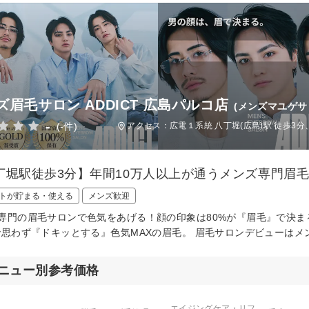
ズ眉毛サロン ADDICT 広島パルコ店
(メンズマユゲサ
-
(-件)
アクセス：広電１系統 八丁堀(広島)駅 徒歩3分
丁堀駅徒歩3分】年間10万人以上が通うメンズ専門眉
トが貯まる・使える
メンズ歓迎
専門の眉毛サロンで色気をあげる！顔の印象は80%が『眉毛』で決ま
で思わず『ドキッとする』色気MAXの眉毛。 眉毛サロンデビューはメ
ニュー別参考価格
エイジングケア・リフ