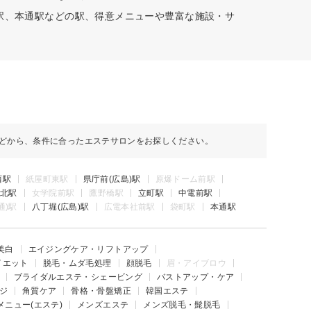
西駅、本通駅などの駅、得意メニューや豊富な施設・サ
どから、条件に合ったエステサロンをお探しください。
西駅
紙屋町東駅
県庁前(広島)駅
原爆ドーム前駅
北駅
女学院前駅
鷹野橋駅
立町駅
中電前駅
通)駅
八丁堀(広島)駅
広電本社前駅
袋町駅
本通駅
美白
エイジングケア・リフトアップ
イエット
脱毛・ムダ毛処理
顔脱毛
眉・アイブロウ
ブライダルエステ・シェービング
バストアップ・ケア
ジ
角質ケア
骨格・骨盤矯正
韓国エステ
メニュー(エステ)
メンズエステ
メンズ脱毛・髭脱毛