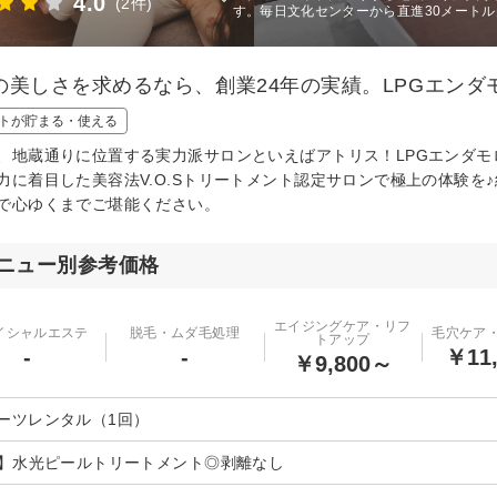
4.0
(2件)
す。毎日文化センターから直進30メートル
の美しさを求めるなら、創業24年の実績。LPGエンダモ
トが貯まる・使える
、地蔵通りに位置する実力派サロンといえばアトリス！LPGエンダモ
力に着目した美容法V.O.Sトリートメント認定サロンで極上の体験
で心ゆくまでご堪能ください。
ニュー別参考価格
エイジングケア・リフ
イシャルエステ
脱毛・ムダ毛処理
毛穴ケア
トアップ
-
-
￥11
￥9,800～
ーツレンタル（1回）
A】水光ピールトリートメント◎剥離なし