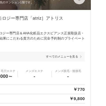
先のマンション1階です。
ロジー専門店「atriz］アトリス
ロジー専門店＆AHA化粧品エクスビアンス正規取扱店・
を♪結果にこだわる貴方のために完全予約制のプライベート
すべてのメニューを見る
・毛穴エステ
メンズエステ
メンズ脱毛・髭脱毛
,000～
-
-
￥770
￥9,800