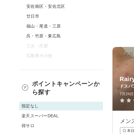
安佐南区・安佐北区
廿日市
福山・尾道・三原
呉・竹原・東広島
三次・庄原
広島県その他
Ra
ポイントキャンペーンか
ドスパ
ら探す
7月24
指定なし
楽天スーパーDEAL
メン
得サロ
◎ 本