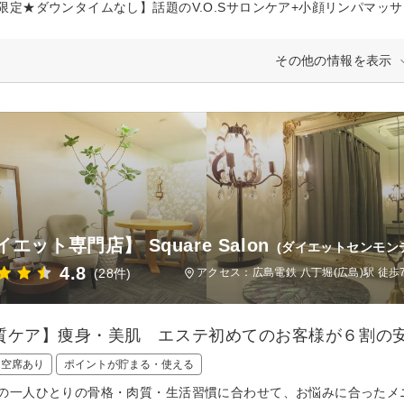
限定★ダウンタイムなし】話題のV.O.Sサロンケア+小顔リンパマッ
その他の情報を表示
エット専門店】 Square Salon
(ダイエットセンモンテ
4.8
(28件)
アクセス：広島電鉄 八丁堀(広島)駅 徒歩
質ケア】痩身・美肌 エステ初めてのお客様が６割の安
日空席あり
ポイントが貯まる・使える
の一人ひとりの骨格・肉質・生活習慣に合わせて、お悩みに合ったメ