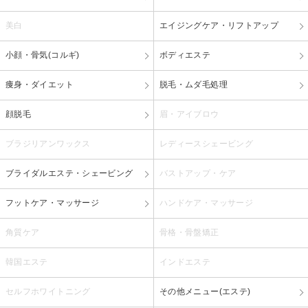
美白
エイジングケア・リフトアップ
小顔・骨気(コルギ)
ボディエステ
痩身・ダイエット
脱毛・ムダ毛処理
顔脱毛
眉・アイブロウ
ブラジリアンワックス
レディースシェービング
ブライダルエステ・シェービング
バストアップ・ケア
フットケア・マッサージ
ハンドケア・マッサージ
角質ケア
骨格・骨盤矯正
韓国エステ
インドエステ
セルフホワイトニング
その他メニュー(エステ)