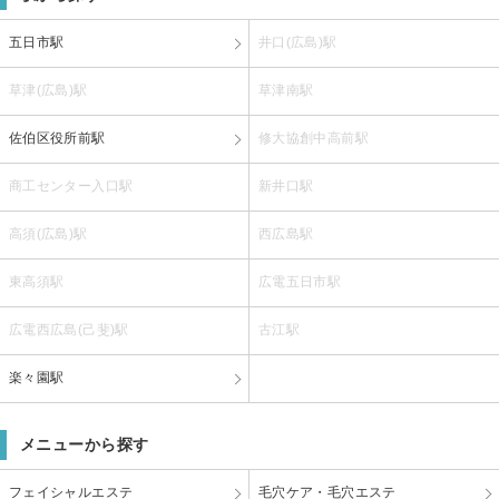
五日市駅
井口(広島)駅
草津(広島)駅
草津南駅
佐伯区役所前駅
修大協創中高前駅
商工センター入口駅
新井口駅
高須(広島)駅
西広島駅
東高須駅
広電五日市駅
広電西広島(己斐)駅
古江駅
楽々園駅
メニューから探す
フェイシャルエステ
毛穴ケア・毛穴エステ