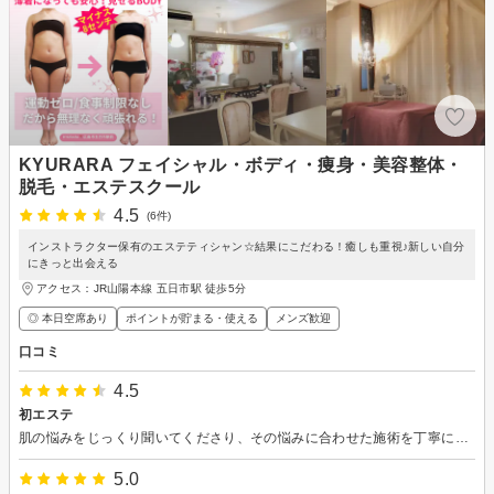
KYURARA フェイシャル・ボディ・痩身・美容整体・
脱毛・エステスクール
4.5
(6件)
インストラクター保有のエステティシャン☆結果にこだわる！癒しも重視♪新しい自分
にきっと出会える
アクセス：JR山陽本線 五日市駅 徒歩5分
◎ 本日空席あり
ポイントが貯まる・使える
メンズ歓迎
口コミ
4.5
初エステ
肌の悩みをじっくり聞いてくださり、その悩みに合わせた施術を丁寧にしてくださいました。リーズナブルなところも魅力です。ありがとうございました。
5.0