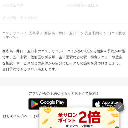
メンズエステ
メンズ脱毛・髭脱毛
メンズ眉・アイブロウ
エステサロン
広島県
西広島・井口・五日市
完全予約制
口コミ数順
（すべて）
西広島・井口・五日市のエステサロン(口コミが多い順)から検索＆予約が可能
です。五日市駅、佐伯区役所前駅、楽々園駅などの駅、得意メニューや豊富
な施設・サービスなどの条件から自分にピッタリの施術を見つけましょう。
当日予約できるサロンもあります。
アプリからの予約ならもっとおトクで便利！
はじめての方へ
お問い合わせ
ヘルプ
リリース情報
利用規約
掲載ご希望のサロン様