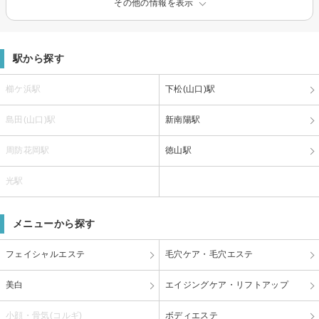
その他の情報を表示
駅から探す
櫛ケ浜駅
下松(山口)駅
島田(山口)駅
新南陽駅
周防花岡駅
徳山駅
光駅
メニューから探す
フェイシャルエステ
毛穴ケア・毛穴エステ
美白
エイジングケア・リフトアップ
小顔・骨気(コルギ)
ボディエステ