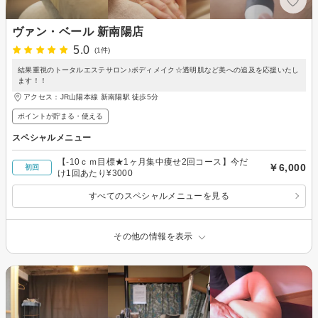
ヴァン・ベール 新南陽店
5.0
(1件)
結果重視のトータルエステサロン♪ボディメイク☆透明肌など美への追及を応援いたし
ます！！
アクセス：JR山陽本線 新南陽駅 徒歩5分
ポイントが貯まる・使える
スペシャルメニュー
【-10ｃｍ目標★1ヶ月集中痩せ2回コース】今だ
￥6,000
初回
け1回あたり¥3000
すべてのスペシャルメニューを見る
その他の情報を表示