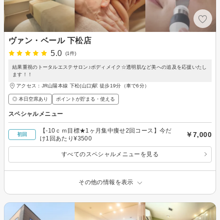
ヴァン・ベール 下松店
5.0
(1件)
結果重視のトータルエステサロン♪ボディメイク☆透明肌など美への追及を応援いたし
ます！！
アクセス：JR山陽本線 下松(山口)駅 徒歩19分（車で6分）
◎ 本日空席あり
ポイントが貯まる・使える
スペシャルメニュー
【-10ｃｍ目標★1ヶ月集中痩せ2回コース】今だ
￥7,000
初回
け1回あたり¥3500
すべてのスペシャルメニューを見る
その他の情報を表示