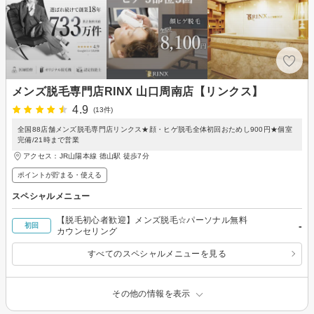
メンズ脱毛専門店RINX 山口周南店【リンクス】
4.9
(13件)
全国88店舗メンズ脱毛専門店リンクス★顔・ヒゲ脱毛全体初回おためし900円★個室
完備/21時まで営業
アクセス：JR山陽本線 徳山駅 徒歩7分
ポイントが貯まる・使える
スペシャルメニュー
【脱毛初心者歓迎】メンズ脱毛☆パーソナル無料
-
初回
カウンセリング
すべてのスペシャルメニューを見る
その他の情報を表示