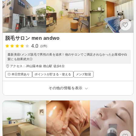
脱毛サロン men andwo
4.0
(1件)
最新美容/メンズ脱毛で男性の美を追求！他のサロンでご満足されなかったお客様や白
髪にも効果絶大◎
アクセス：JR山陽本線 徳山駅 徒歩6分
◎ 本日空席あり
ポイントが貯まる・使える
メンズ歓迎
その他の情報を表示