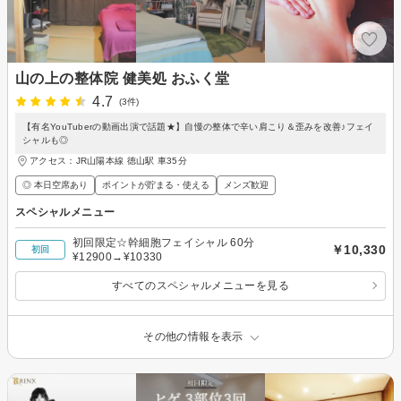
山の上の整体院 健美処 おふく堂
4.7
(3件)
【有名YouTuberの動画出演で話題★】自慢の整体で辛い肩こり＆歪みを改善♪フェイ
シャルも◎
アクセス：JR山陽本線 徳山駅 車35分
◎ 本日空席あり
ポイントが貯まる・使える
メンズ歓迎
スペシャルメニュー
初回限定☆幹細胞フェイシャル 60分
￥10,330
初回
¥12900→¥10330
すべてのスペシャルメニューを見る
その他の情報を表示