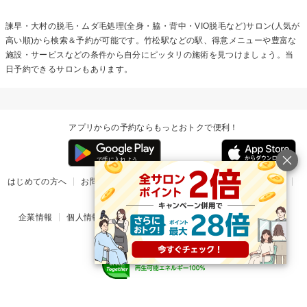
諫早・大村の
脱毛・ムダ毛処理(全身・脇・背中・VIO脱毛など)
サロン(人気が
高い順)から検索＆予約が可能です。竹松駅などの駅、得意メニューや豊富な
施設・サービスなどの条件から自分にピッタリの施術を見つけましょう。当
日予約できるサロンもあります。
アプリからの予約ならもっとおトクで便利！
はじめての方へ
お問い合わせ
ヘルプ
リリース情報
利用規約
掲載ご希望のサロン様
企業情報
個人情報保護方針
楽天のサービス一覧
アプリ一覧
© Rakuten Group, Inc.