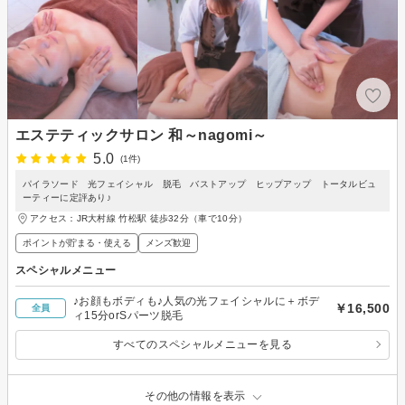
エステティックサロン 和～nagomi～
5.0
(1件)
パイラソード 光フェイシャル 脱毛 バストアップ ヒップアップ トータルビュ
ーティーに定評あり♪
アクセス：JR大村線 竹松駅 徒歩32分（車で10分）
ポイントが貯まる・使える
メンズ歓迎
スペシャルメニュー
♪お顔もボディも♪人気の光フェイシャルに＋ボデ
￥16,500
全員
ィ15分orSパーツ脱毛
すべてのスペシャルメニューを見る
その他の情報を表示