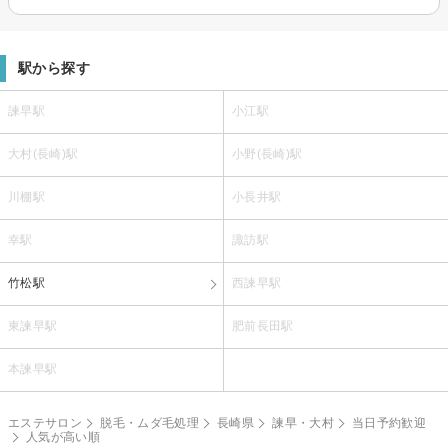
駅から探す
諫早駅
小江駅
大村(長崎)駅
小野(長崎)駅
川棚駅
小長井駅
幸駅
諏訪駅
竹松駅
西諫早駅
東諫早駅
肥前長田駅
本諫早駅
エステサロン
脱毛・ムダ毛処理
長崎県
諫早・大村
当日予約歓迎
人気が高い順