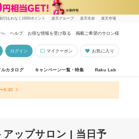
銀行]もれなく1000ポイント
楽天グループ
楽天生命
楽天市場
方へ
ヘルプ
お得な情報を受け取る
掲載ご希望のサロン様
ログイン
マイクーポン
お気に入り
イルカタログ
キャンペーン一覧・特集
Raku Lab
5:30
ップサロン | 当日予