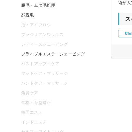
術が人
脱毛・ムダ毛処理
顔脱毛
ス
眉・アイブロウ
初回
ブラジリアンワックス
レディースシェービング
ブライダルエステ・シェービング
バストアップ・ケア
フットケア・マッサージ
ハンドケア・マッサージ
角質ケア
骨格・骨盤矯正
韓国エステ
インドエステ
セルフホワイトニング