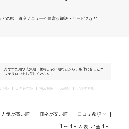
駅などの駅、得意メニューや豊富な施設・サービスなど
おすすめ順や人気順、価格が安い順などから、条件に合ったエ
ステサロンをお探しください。
ケ池駅
日向住吉駅
南宮崎駅
宮崎駅
宮崎空港駅
人気が高い順
価格が安い順
口コミ数順
1
1
1
〜
件を表示 / 全
件