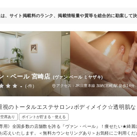
位は、サイト掲載料のランク、掲載情報量や質等を総合的に勘案して
ン・ベール 宮崎店
(ヴァン ベール ミヤザキ)
-
(-件)
アクセス：JR日豊本線 加納(宮崎)駅 徒歩14分
重視のトータルエステサロン♪ボディメイク☆透明肌な
日空席あり
ポイントが貯まる・使える
専用》全国多数の店舗数を誇る『ヴァン・ベール』！痩せたい★綺麗
お応えいたします。＜無料カウンセリングあり＞お気軽にご利用くだ