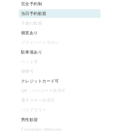
完全予約制
当日予約歓迎
子連れ歓迎
個室あり
プライベートサロン
駐車場あり
ペット可
喫煙可
クレジットカード可
QR・バーコード決済可
電子マネー決済可
バリアフリー
男性歓迎
Foreigners Welcome