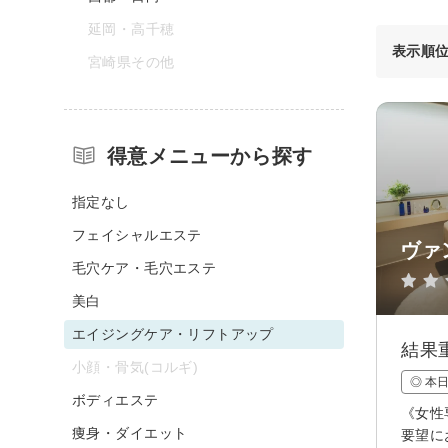
延岡・高千穂
表示順
宮崎県その他
得意メニューから探す
指定なし
フェイシャルエステ
ヴァ
毛穴ケア・毛穴エステ
美白
エイジングケア・リフトアップ
結果
小顔・骨気(コルギ)
◎ 本
ボディエステ
《女性
痩身・ダイエット
要望に