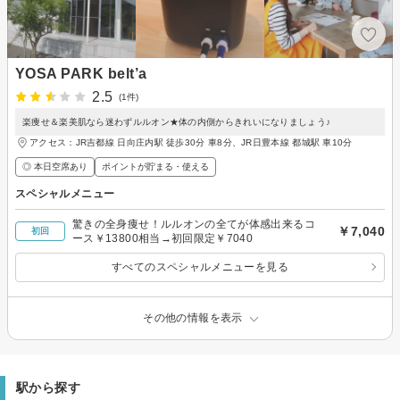
YOSA PARK belt’a
2.5
(1件)
楽痩せ＆楽美肌なら迷わずルルオン★体の内側からきれいになりましょう♪
アクセス：JR吉都線 日向庄内駅 徒歩30分 車8分、JR日豊本線 都城駅 車10分
◎ 本日空席あり
ポイントが貯まる・使える
スペシャルメニュー
驚きの全身痩せ！ルルオンの全てが体感出来るコ
￥7,040
初回
ース￥13800相当→初回限定￥7040
すべてのスペシャルメニューを見る
その他の情報を表示
駅から探す