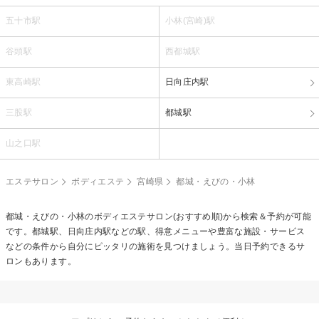
五十市駅
小林(宮崎)駅
谷頭駅
西都城駅
東高崎駅
日向庄内駅
三股駅
都城駅
山之口駅
エステサロン
ボディエステ
宮崎県
都城・えびの・小林
都城・えびの・小林の
ボディエステ
サロン(おすすめ順)から検索＆予約が可能
です。都城駅、日向庄内駅などの駅、得意メニューや豊富な施設・サービス
などの条件から自分にピッタリの施術を見つけましょう。当日予約できるサ
ロンもあります。