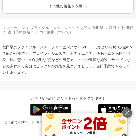
その他の情報を表示
エステサロン
ブライダルエステ・シェービング
秋田県
秋田
秋田駅
当日予約歓迎
口コミ数順（すべて）
秋田駅の
ブライダルエステ・シェービング
サロン(口コミが多い順)から検索＆
予約が可能です。フェイシャルエステ、ボディエステ、脱毛・ムダ毛処理(全
身・脇・背中・VIO脱毛など)などの得意メニューや豊富な施設・サービスな
どの条件から自分にピッタリの施術を見つけましょう。当日予約できるサロ
ンもあります。
アプリからの予約ならもっとおトクで便利！
はじめての方へ
お問い合わせ
ヘルプ
リリース情報
利用規約
掲載ご希望のサロン様