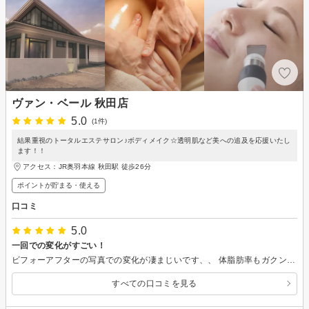
ヴァン・ベール 秋田店
5.0
(1件)
結果重視のトータルエステサロン♪ボディメイク☆透明肌など美への追及を応援いたし
ます！！
アクセス：JR奥羽本線 秋田駅 徒歩26分
ポイントが貯まる・使える
口コミ
5.0
一回での変化がすごい！
ビフォーアフターの写真での変化が凄まじいです、、 体脂肪率もガクンと下がり、筋肉量や代謝も上がりました。 継続していくことで体が変化していくんだなと確信しております。 また、スタッフの方も親身にお話ししてくださったので楽しかったです！ あと一回コースが残ってるので次も楽しみです！
すべての口コミを見る