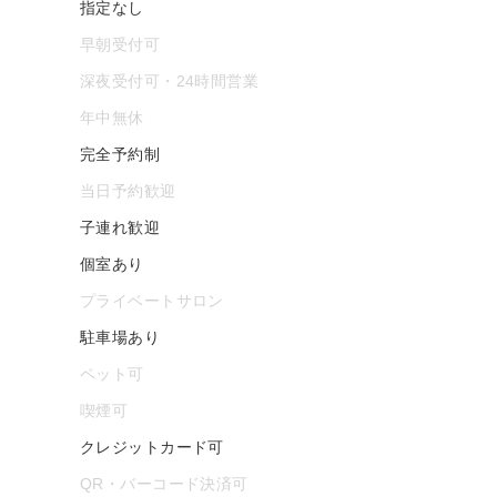
指定なし
早朝受付可
深夜受付可・24時間営業
年中無休
完全予約制
当日予約歓迎
子連れ歓迎
個室あり
プライベートサロン
駐車場あり
ペット可
喫煙可
クレジットカード可
QR・バーコード決済可