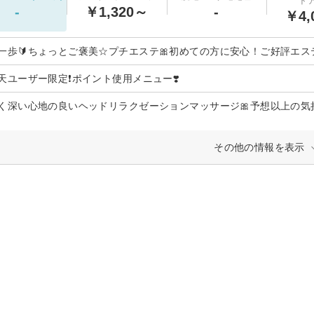
ト
-
￥1,320～
-
￥4,
一歩🔰ちょっとご褒美☆プチエステ🎀初めての方に安心！ご好評エステ
楽天ユーザー限定❗️ポイント使用メニュー❣️
しく深い心地の良いヘッドリラクゼーションマッサージ🎀予想以上の気持ち
その他の情報を表示