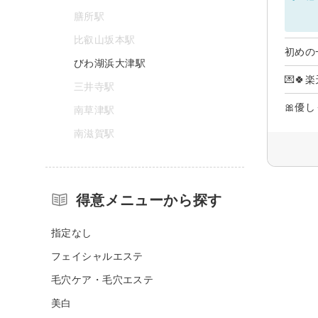
膳所駅
比叡山坂本駅
初めの
びわ湖浜大津駅
💌🍀
三井寺駅
🎀優
南草津駅
南滋賀駅
得意メニューから探す
指定なし
フェイシャルエステ
毛穴ケア・毛穴エステ
美白