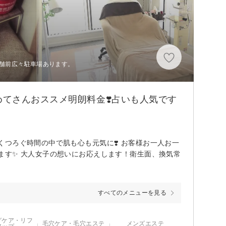
店舗前広々駐車場あります。
めてさんおススメ明朗料金❣️占いも人気です
くつろぐ時間の中で肌も心も元気に❣️ お客様お一人お一
ます✨ 大人女子の想いにお応えします！衛生面、換気常
すべてのメニューを見る
グケア・リフ
毛穴ケア・毛穴エステ
メンズエステ