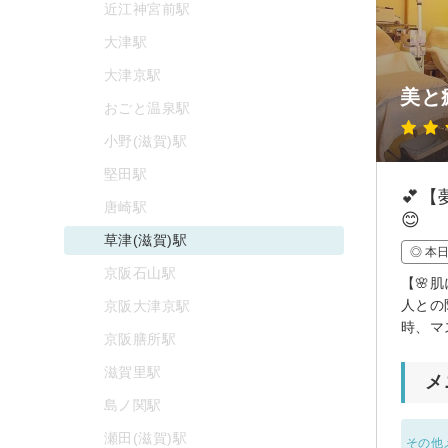
近江神宮前駅
大津駅
大津京駅
美と
おごと温泉駅
小野(滋賀)駅
堅田駅
💕
唐崎駅
😊
草津(滋賀)駅
◎ 本
京阪石山駅
【🌸
人との
京阪大津京駅
時、マ
京阪膳所駅
滋賀里駅
メ
島ノ関駅
瀬田(滋賀)駅
その他