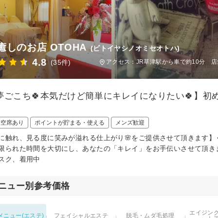
癒しのお店 OTOHA
(ビトイヤシノオミセオトハ)
4.8
(35件)
アクセス：JR草津駅から車で約10分 
【夢ごこち🍀本気だけど簡単にキレイになりたい🍀】初
日空席あり
ポイントが貯まる・使える
メンズ歓迎
肌に触れ、見る度に笑みが溢れる仕上がり🌸をご提供させて頂きます】
限られた時間を大切にし、あなたの「キレイ」をお手伝いさせて頂き
スク、着用中
ニュー別参考価格
エイジン
メニュー(エステ)
フェイシャルエステ
脱毛・ムダ毛処理