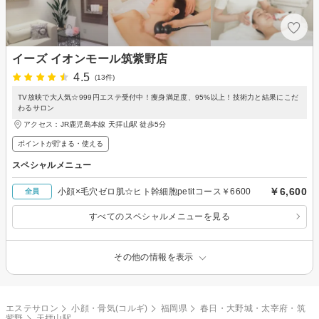
イーズ イオンモール筑紫野店
4.5
(13件)
TV放映で大人気☆999円エステ受付中！痩身満足度、95%以上！技術力と結果にこだ
わるサロン
アクセス：JR鹿児島本線 天拝山駅 徒歩5分
ポイントが貯まる・使える
スペシャルメニュー
￥6,600
小顔×毛穴ゼロ肌☆ヒト幹細胞petitコース￥6600
全員
すべてのスペシャルメニューを見る
その他の情報を表示
エステサロン
小顔・骨気(コルギ)
福岡県
春日・大野城・太宰府・筑
紫野
天拝山駅