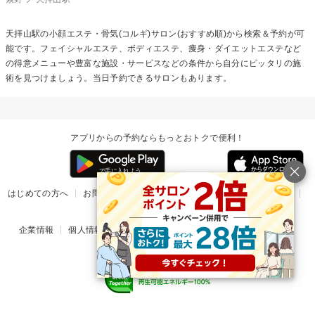
天拝山駅の
小顔エステ・骨気(コルギ)
サロン(おすすめ順)から検索＆予約が可
能です。フェイシャルエステ、ボディエステ、痩身・ダイエットエステなど
の得意メニューや豊富な施設・サービスなどの条件から自分にピッタリの施
術を見つけましょう。当日予約できるサロンもあります。
アプリからの予約ならもっとおトクで便利！
はじめての方へ
お問い合わせ
ヘルプ
リリース情報
利用規約
掲載ご希望のサロン様
企業情報
個人情報保護方針
楽天のサービス一覧
アプリ一覧
© Rakuten Group, Inc.