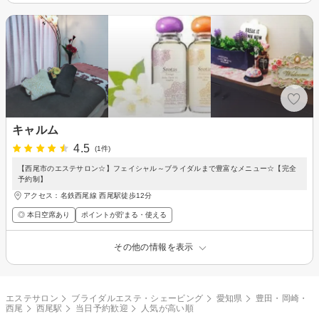
キャルム
4.5
(1件)
【西尾市のエステサロン☆】フェイシャル～ブライダルまで豊富なメニュー☆【完全
予約制】
アクセス：名鉄西尾線 西尾駅徒歩12分
◎ 本日空席あり
ポイントが貯まる・使える
その他の情報を表示
エステサロン
ブライダルエステ・シェービング
愛知県
豊田・岡崎・
西尾
西尾駅
当日予約歓迎
人気が高い順