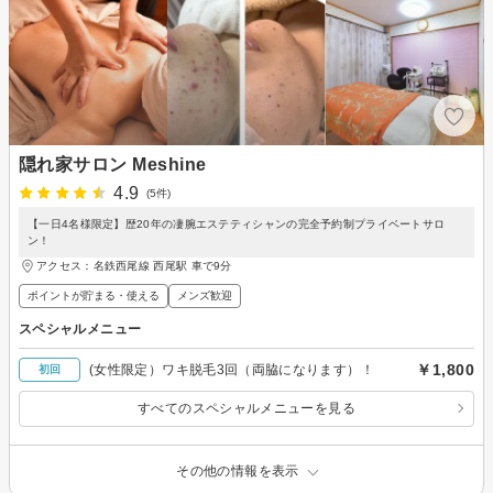
隠れ家サロン Meshine
4.9
(5件)
【一日4名様限定】歴20年の凄腕エステティシャンの完全予約制プライベートサロ
ン！
アクセス：名鉄西尾線 西尾駅 車で9分
ポイントが貯まる・使える
メンズ歓迎
スペシャルメニュー
￥1,800
(女性限定）ワキ脱毛3回（両脇になります）！
初回
すべてのスペシャルメニューを見る
その他の情報を表示