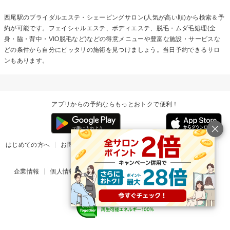
西尾駅の
ブライダルエステ・シェービング
サロン(人気が高い順)から検索＆予
約が可能です。フェイシャルエステ、ボディエステ、脱毛・ムダ毛処理(全
身・脇・背中・VIO脱毛など)などの得意メニューや豊富な施設・サービスな
どの条件から自分にピッタリの施術を見つけましょう。当日予約できるサロ
ンもあります。
アプリからの予約ならもっとおトクで便利！
はじめての方へ
お問い合わせ
ヘルプ
リリース情報
利用規約
掲載ご希望のサロン様
企業情報
個人情報保護方針
楽天のサービス一覧
アプリ一覧
© Rakuten Group, Inc.