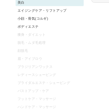
美白
エイジングケア・リフトアップ
小顔・骨気(コルギ)
ボディエステ
痩身・ダイエット
脱毛・ムダ毛処理
顔脱毛
眉・アイブロウ
ブラジリアンワックス
レディースシェービング
ブライダルエステ・シェービング
バストアップ・ケア
フットケア・マッサージ
ハンドケア・マッサージ