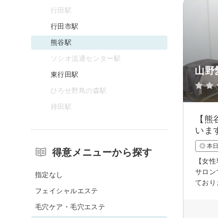
行田駅
行田市駅
熊谷駅
ソシオ流通センター駅
山野愛
東行田駅
ひろせ野鳥の森駅
持田駅
【熊
いま
◎ 本
得意メニューから探す
【女性
サロン
指定なし
ており
フェイシャルエステ
毛穴ケア・毛穴エステ