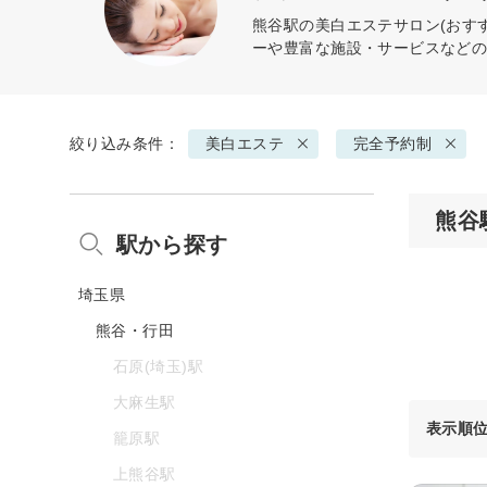
熊谷駅の
美白エステ
サロン(おす
ーや豊富な施設・サービスなど
絞り込み条件：
美白エステ
完全予約制
熊谷
駅から探す
埼玉県
熊谷・行田
石原(埼玉)駅
大麻生駅
表示順
籠原駅
上熊谷駅