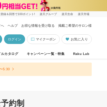
登録＆回答で100ポイント!
楽天グループ
楽天生命
楽天市場
方へ
ヘルプ
お得な情報を受け取る
掲載ご希望のサロン様
ログイン
マイクーポン
お気に入り
イルカタログ
キャンペーン一覧・特集
Raku Lab
5:30
全予約制