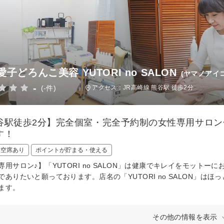
子どろんこ美容 YUTORI no SALON
(ヤマノアイ
-
(-件)
アクセス：JR高崎線 熊谷駅 徒歩2分
谷駅徒歩2分】完全個室・完全予約制の女性専用サロ
す！
日空席あり
ポイントが貯まる・使える
専用サロン♪】「YUTORI no SALON」は健康でキレイをモット
でありたいと願っております。店名の「YUTORI no SALON」
ます。
その他の情報を表示