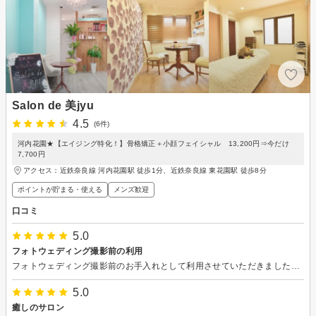
Salon de 美jyu
4.5
(6件)
河内花園★【エイジング特化！】骨格矯正＋小顔フェイシャル 13,200円⇒今だけ
7,700円
アクセス：近鉄奈良線 河内花園駅 徒歩1分、近鉄奈良線 東花園駅 徒歩8分
ポイントが貯まる・使える
メンズ歓迎
口コミ
5.0
フォトウェディング撮影前の利用
フォトウェディング撮影前のお手入れとして利用させていただきました。 家の近くにこんな雰囲気のいいサロンがあるとは知らなかったです。 シェービングから毛穴洗浄まで丁寧に施術していただきました。泡パックが気持ちよかったです。サロン内も清潔でそれぞれが個室だったので落ち着いて施術を受けることができました。 自分の肌の状態も教えていただけたので、これからどういった管理をしていけばよいかの見通しもつけることができました。 無理な勧誘もなかったので嫌な気持ちになることもなかったです。これからも利用させてもらいたいサロンでした(^^)
5.0
癒しのサロン