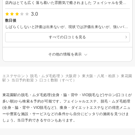
店内はとても広く 落ち着いた雰囲気で癒されました フェイシャルを受けましたが 最初から最後まで 丁寧に施術してもらえ リンパボーラーとマッサージで フェイスラインも スッキリしました 最後のパックも ひんやり とても気持ちよかったです 次回から回数券を購入して 通わせてもらうことにしました これからも 宜しくお願いします
3.0
数日後
しばらくしないと評価は出来ないが、現状では評価出来ないが、強いパワーでしてもらったので、多少の効果はわかると思う
すべての口コミを見る
その他の情報を表示
エステサロン
脱毛・ムダ毛処理
大阪府
東大阪・八尾・柏原
東花園
駅
当日予約歓迎
口コミ数順（すべて）
東花園駅の
脱毛・ムダ毛処理(全身・脇・背中・VIO脱毛など)
サロン(口コミが
多い順)から検索＆予約が可能です。フェイシャルエステ、脱毛・ムダ毛処理
(全身・脇・背中・VIO脱毛など)、痩身・ダイエットエステなどの得意メニュ
ーや豊富な施設・サービスなどの条件から自分にピッタリの施術を見つけま
しょう。当日予約できるサロンもあります。