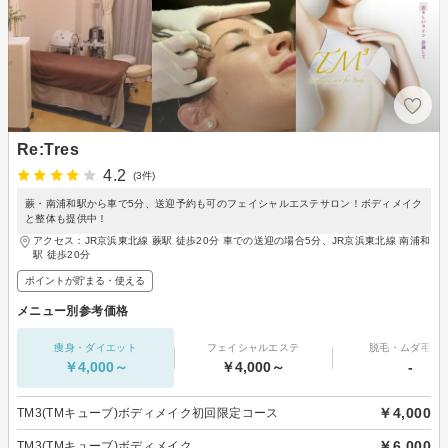
Re:Tres
4.2
(3件)
蕨・南浦和駅から車で5分、送迎予約も可のフェイシャルエステサロン！ボディメイク
と整体も提供中！
アクセス：JR京浜東北線 蕨駅 徒歩20分 車での送迎の場合5分、JR京浜東北線 南浦和
駅 徒歩20分
ポイントが貯まる・使える
メニュー別参考価格
痩身・ダイエット
フェイシャルエステ
脱毛・ムダ毛処
￥4,000～
￥4,000～
-
￥4,000
TM3(TMキューブ)ボディメイク初回限定コース
￥6,000
TM3(TMキューブ)ボディメイク