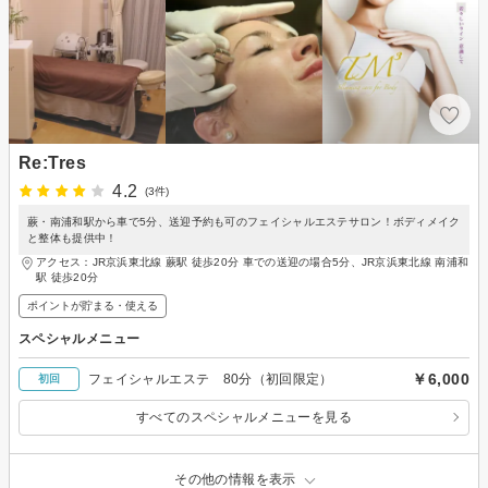
Re:Tres
4.2
(3件)
蕨・南浦和駅から車で5分、送迎予約も可のフェイシャルエステサロン！ボディメイク
と整体も提供中！
アクセス：JR京浜東北線 蕨駅 徒歩20分 車での送迎の場合5分、JR京浜東北線 南浦和
駅 徒歩20分
ポイントが貯まる・使える
スペシャルメニュー
￥6,000
フェイシャルエステ 80分（初回限定）
初回
すべてのスペシャルメニューを見る
その他の情報を表示