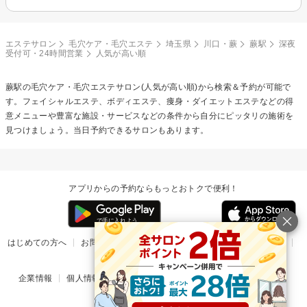
エステサロン
毛穴ケア・毛穴エステ
埼玉県
川口・蕨
蕨駅
深夜
受付可・24時間営業
人気が高い順
蕨駅の
毛穴ケア・毛穴エステ
サロン(人気が高い順)から検索＆予約が可能で
す。フェイシャルエステ、ボディエステ、痩身・ダイエットエステなどの得
意メニューや豊富な施設・サービスなどの条件から自分にピッタリの施術を
見つけましょう。当日予約できるサロンもあります。
アプリからの予約ならもっとおトクで便利！
はじめての方へ
お問い合わせ
ヘルプ
リリース情報
利用規約
掲載ご希望のサロン様
企業情報
個人情報保護方針
楽天のサービス一覧
アプリ一覧
© Rakuten Group, Inc.