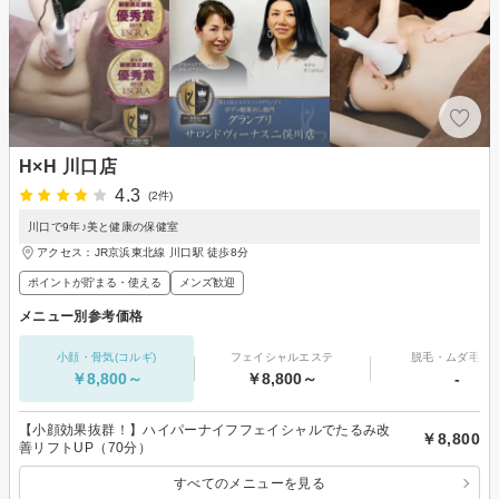
H×H 川口店
4.3
(2件)
川口で9年♪美と健康の保健室
アクセス：JR京浜東北線 川口駅 徒歩8分
ポイントが貯まる・使える
メンズ歓迎
メニュー別参考価格
小顔・骨気(コルギ)
フェイシャルエステ
脱毛・ムダ毛処
￥8,800～
￥8,800～
-
【小顔効果抜群！】ハイパーナイフフェイシャルでたるみ改
￥8,800
善リフトUP（70分）
すべてのメニューを見る