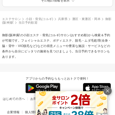
その他の情報を表示
エステサロン
小顔・骨気(コルギ)
兵庫県
灘区・東灘区・岡本
御影
(阪神)駅
当日予約歓迎
御影(阪神)駅の
小顔エステ・骨気(コルギ)
サロン(おすすめ順)から検索＆予約
が可能です。フェイシャルエステ、ボディエステ、脱毛・ムダ毛処理(全身・
脇・背中・VIO脱毛など)などの得意メニューや豊富な施設・サービスなどの
条件から自分にピッタリの施術を見つけましょう。当日予約できるサロンも
あります。
アプリからの予約ならもっとおトクで便利！
はじめての方へ
お問い合わせ
ヘルプ
リリース情報
利用規約
掲載ご希望のサロン様
企業情報
個人情報保護方針
楽天のサービス一覧
アプリ一覧