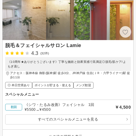
脱毛＆フェイシャルサロン Lamie
4.3
(32件)
《10周年★ありがとうございます》丁寧な施術と効果実感で高満足◎脱毛/肌ケア/よ
もぎ蒸し
アクセス：阪神本線 御影(阪神)駅 徒歩3分、JR神戸線 住吉(ＪＲ・六甲ライナー)駅 徒
歩11分
◎ 本日空席あり
ポイントが貯まる・使える
メンズ歓迎
スペシャルメニュー
《シワ・たるみ改善》フェイシャル 1回
￥4,500
初回
¥5500→¥4500
すべてのスペシャルメニューを見る