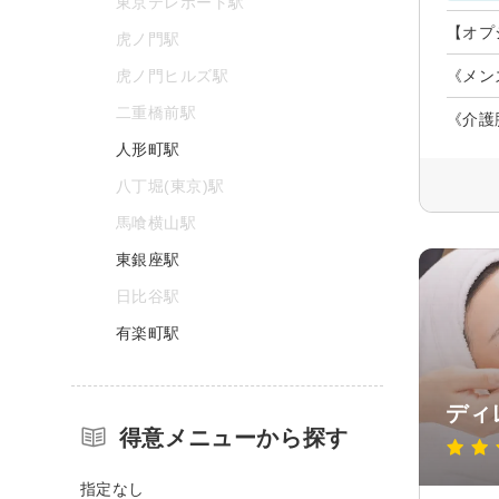
東京テレポート駅
【オプ
虎ノ門駅
虎ノ門ヒルズ駅
《メンズ
二重橋前駅
《介護
人形町駅
八丁堀(東京)駅
馬喰横山駅
東銀座駅
日比谷駅
有楽町駅
ディ
得意メニューから探す
指定なし