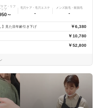
グケア・リフ
毛穴ケア・毛穴エステ
メンズ脱毛・髭脱毛
アップ
-
-
950～
￥6,380
試し】見た目年齢引き下げ
￥10,780
￥52,800