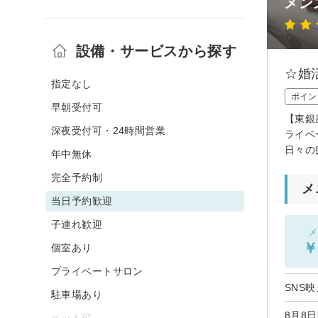
メン
設備・サービスから探す
☆婚
指定なし
ポイン
早朝受付可
【東銀
深夜受付可・24時間営業
ライベ
日々の
年中無休
完全予約制
メ
当日予約歓迎
子連れ歓迎
メ
￥
個室あり
プライベートサロン
SNS
駐車場あり
8月8
ペット可