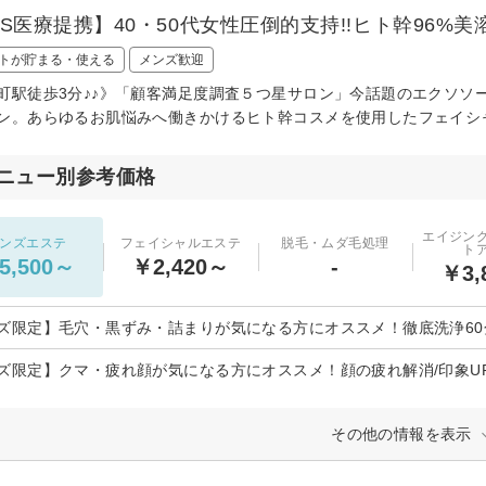
PS医療提携】40・50代女性圧倒的支持!!ヒト幹96%美
トが貯まる・使える
メンズ歓迎
町駅徒歩3分♪♪》「顧客満足度調査５つ星サロン」今話題のエクソソ
ン。あらゆるお肌悩みへ働きかけるヒト幹コスメを使用したフェイシ
ニュー別参考価格
エイジン
ンズエステ
フェイシャルエステ
脱毛・ムダ毛処理
ト
5,500～
￥2,420～
-
￥3,
ズ限定】毛穴・黒ずみ・詰まりが気になる方にオススメ！徹底洗浄60
ズ限定】クマ・疲れ顔が気になる方にオススメ！顔の疲れ解消/印象UP
その他の情報を表示