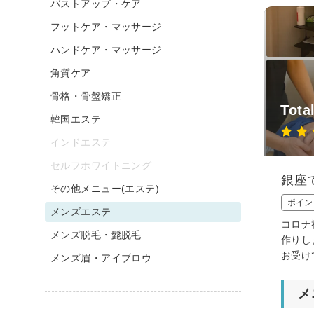
バストアップ・ケア
フットケア・マッサージ
ハンドケア・マッサージ
角質ケア
骨格・骨盤矯正
Tota
韓国エステ
インドエステ
セルフホワイトニング
銀座
その他メニュー(エステ)
ポイン
メンズエステ
コロナ
メンズ脱毛・髭脱毛
作りし
お受け
メンズ眉・アイブロウ
メ