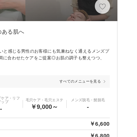
感のある肌へ
しいと感じる男性のお客様にも気兼ねなく通えるメンズプ
調に合わせたケアをご提案◎お肌の調子も整えつつ、
すべてのメニューを見る
グケア・リフ
毛穴ケア・毛穴エステ
メンズ脱毛・髭脱毛
アップ
￥9,000～
-
-
￥6,600
￥6,800