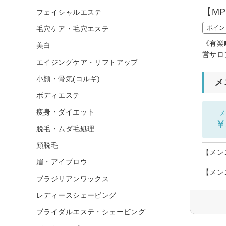
【M
フェイシャルエステ
ポイン
毛穴ケア・毛穴エステ
《有楽
美白
営サロ
エイジングケア・リフトアップ
小顔・骨気(コルギ)
メ
ボディエステ
痩身・ダイエット
メ
￥
脱毛・ムダ毛処理
顔脱毛
【メン
眉・アイブロウ
【メン
ブラジリアンワックス
レディースシェービング
ブライダルエステ・シェービング