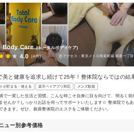
l Body Care
(トータルボディケア)
4.0
(4件)
アクセス：東京メトロ有楽町線 銀座一丁目駅
で美と健康を追求し続けて25年！整体院ならではの結
トが貯まる・使える
楽天ペイアプリ対応
メンズ歓迎
禍で一変した生活と習慣。こんな時こそ自身に目を向けて、明るく前
ませんか？しっかりお話を伺ってサポートいたします☆ 整体院でも
できます。ぜひ、銀座整体院のエステをご体験ください。
ニュー別参考価格