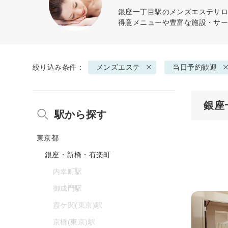
銀座一丁目駅の
メンズエステ
サロ
得意メニューや豊富な施設・サ
絞り込み条件：
メンズエステ
当日予約歓迎
銀座
駅から探す
東京都
銀座・新橋・有楽町
内幸町駅
御成門駅
霞ケ関(東京)駅
京橋(東京)駅