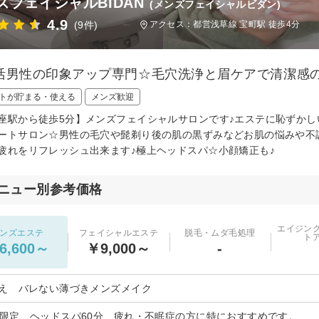
ズフェイシャルBIDAN
(メンズフェイシャルビダン)
4.9
(9件)
アクセス：都営浅草線 宝町駅 徒歩4分
活男性の印象アップ専門☆毛穴洗浄と眉ケアで清潔
トが貯まる・使える
メンズ歓迎
座駅から徒歩5分】メンズフェイシャルサロンです♪エステに恥ずか
ートサロン☆男性の毛穴や髭剃り後の肌の黒ずみなどお肌の悩みや不
疲れをリフレッシュ出来ます♪極上ヘッドスパ☆小顔矯正も♪
ニュー別参考価格
エイジン
ンズエステ
フェイシャルエステ
脱毛・ムダ毛処理
ト
6,600～
￥9,000～
-
映え バレない薄づきメンズメイク
日限定 ヘッドスパ60分 疲れ・不眠症の方に特におすすめです。