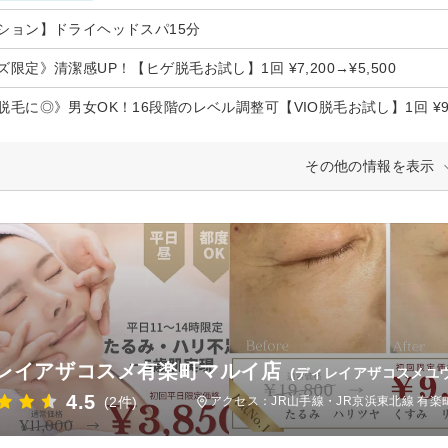
ション】ドライヘッドスパ15分
限定》清潔感UP！【ヒゲ脱毛お試し】1回 ¥7,200→¥5,500
脱毛に◎》男女OK！16段階のレベル調整可【VIO脱毛お試し】1回 ¥9,
その他の情報を表示
レイアザコスメ有楽町マルイ店
(ディレイアザコスメユ
4.5
(2件)
アクセス：JR山手線・JR京浜東北線 有楽