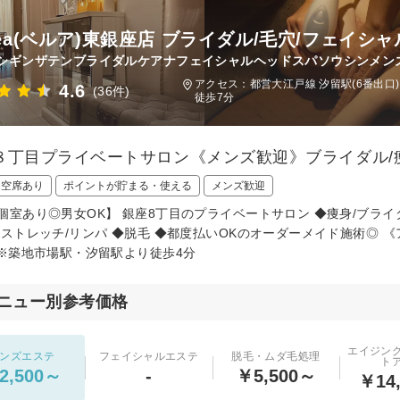
llea(ベルア)東銀座店 ブライダル/毛穴/フェイシ
シギンザテンブライダルケアナフェイシャルヘッドスパソウシンメンズ
アクセス：都営大江戸線 汐留駅(6番出口)
4.6
(36件)
徒歩7分
８丁目プライベートサロン《メンズ歓迎》ブライダル/痩
日空席あり
ポイントが貯まる・使える
メンズ歓迎
個室あり◎男女OK】 銀座8丁目のプライベートサロン ◆痩身/ブライ
膜ストレッチ/リンパ ◆脱毛 ◆都度払いOKのオーダーメイド施術◎ 
 ※築地市場駅・汐留駅より徒歩4分
ニュー別参考価格
エイジン
ンズエステ
フェイシャルエステ
脱毛・ムダ毛処理
ト
2,500～
-
￥5,500～
￥14