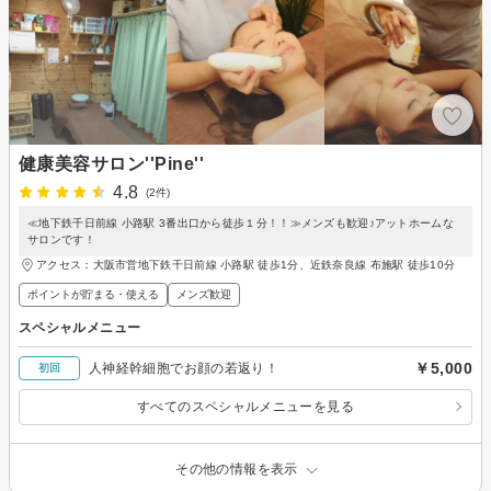
健康美容サロン''Pine''
4.8
(2件)
≪地下鉄千日前線 小路駅 3番出口から徒歩１分！！≫メンズも歓迎♪アットホームな
サロンです！
アクセス：大阪市営地下鉄千日前線 小路駅 徒歩1分、近鉄奈良線 布施駅 徒歩10分
ポイントが貯まる・使える
メンズ歓迎
スペシャルメニュー
￥5,000
人神経幹細胞でお顔の若返り！
初回
すべてのスペシャルメニューを見る
その他の情報を表示