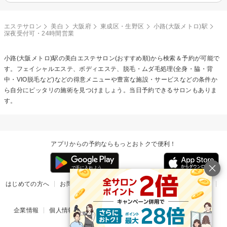
エステサロン
美白
大阪府
東成区・生野区
小路(大阪メトロ)駅
深夜受付可・24時間営業
小路(大阪メトロ)駅の
美白エステ
サロン(おすすめ順)から検索＆予約が可能で
す。フェイシャルエステ、ボディエステ、脱毛・ムダ毛処理(全身・脇・背
中・VIO脱毛など)などの得意メニューや豊富な施設・サービスなどの条件か
ら自分にピッタリの施術を見つけましょう。当日予約できるサロンもありま
す。
アプリからの予約ならもっとおトクで便利！
はじめての方へ
お問い合わせ
ヘルプ
リリース情報
利用規約
掲載ご希望のサロン様
企業情報
個人情報保護方針
楽天のサービス一覧
アプリ一覧
© Rakuten Group, Inc.