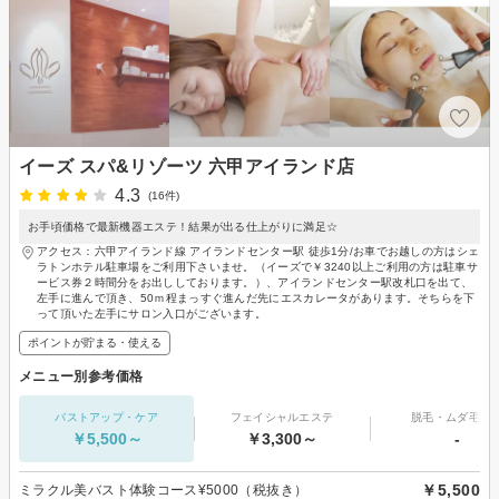
イーズ スパ&リゾーツ 六甲アイランド店
4.3
(16件)
お手頃価格で最新機器エステ！結果が出る仕上がりに満足☆
アクセス：六甲アイランド線 アイランドセンター駅 徒歩1分/お車でお越しの方はシェ
ラトンホテル駐車場をご利用下さいませ。（イーズで￥3240以上ご利用の方は駐車サ
ービス券２時間分をお出ししております。）、アイランドセンター駅改札口を出て、
左手に進んで頂き、50ｍ程まっすぐ進んだ先にエスカレータがあります。そちらを下
って頂いた左手にサロン入口がございます。
ポイントが貯まる・使える
メニュー別参考価格
バストアップ・ケア
フェイシャルエステ
脱毛・ムダ毛処
￥5,500～
￥3,300～
-
￥5,500
ミラクル美バスト体験コース¥5000（税抜き）