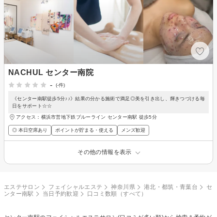
NACHUL センター南院
-
(-件)
《センター南駅徒歩5分♪♪》結果の分かる施術で満足◎美を引き出し、輝きつづける毎
日をサポート☆☆
アクセス：横浜市営地下鉄ブルーライン センター南駅 徒歩5分
◎ 本日空席あり
ポイントが貯まる・使える
メンズ歓迎
その他の情報を表示
エステサロン
フェイシャルエステ
神奈川県
港北・都筑・青葉台
セ
ンター南駅
当日予約歓迎
口コミ数順（すべて）