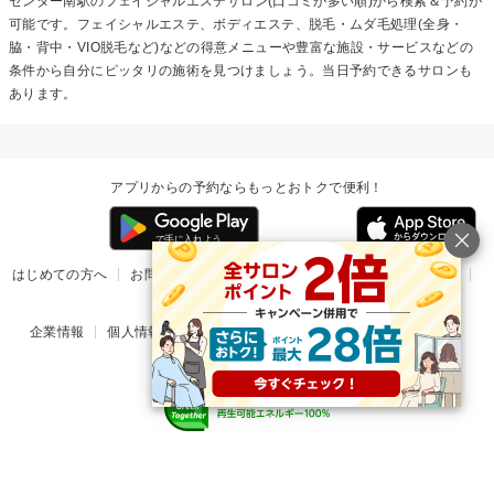
センター南駅の
フェイシャルエステ
サロン(口コミが多い順)から検索＆予約が
可能です。フェイシャルエステ、ボディエステ、脱毛・ムダ毛処理(全身・
脇・背中・VIO脱毛など)などの得意メニューや豊富な施設・サービスなどの
条件から自分にピッタリの施術を見つけましょう。当日予約できるサロンも
あります。
アプリからの予約ならもっとおトクで便利！
はじめての方へ
お問い合わせ
ヘルプ
リリース情報
利用規約
掲載ご希望のサロン様
企業情報
個人情報保護方針
楽天のサービス一覧
アプリ一覧
© Rakuten Group, Inc.