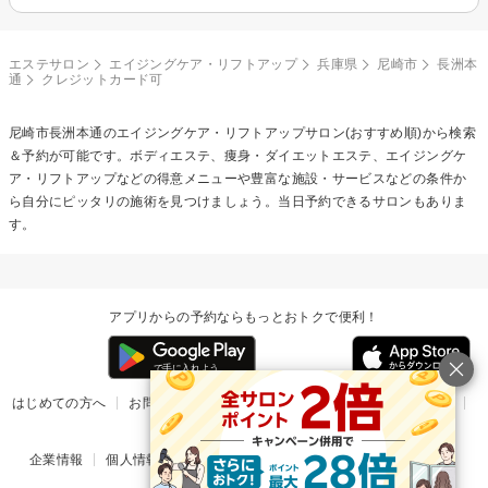
エステサロン
エイジングケア・リフトアップ
兵庫県
尼崎市
長洲本
通
クレジットカード可
尼崎市長洲本通の
エイジングケア・リフトアップ
サロン(おすすめ順)から検索
＆予約が可能です。ボディエステ、痩身・ダイエットエステ、エイジングケ
ア・リフトアップなどの得意メニューや豊富な施設・サービスなどの条件か
ら自分にピッタリの施術を見つけましょう。当日予約できるサロンもありま
す。
アプリからの予約ならもっとおトクで便利！
はじめての方へ
お問い合わせ
ヘルプ
リリース情報
利用規約
掲載ご希望のサロン様
企業情報
個人情報保護方針
楽天のサービス一覧
アプリ一覧