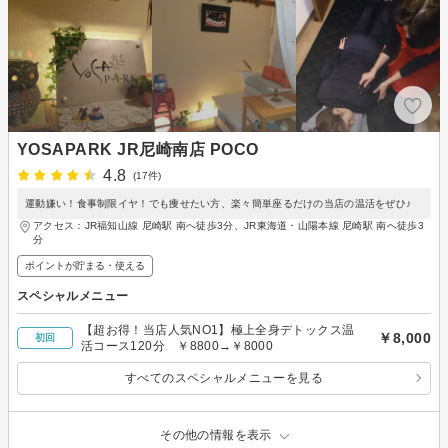
YOSAPARK JR尼崎南店 POCO
4.8
(17件)
運動嫌い！食事制限イヤ！でも痩せたい方、楽々簡単座るだけの当店の温活をぜひ♪
アクセス：JR福知山線 尼崎駅 南へ徒歩3分、JR東海道・山陽本線 尼崎駅 南へ徒歩3
分
ポイントが貯まる・使える
スペシャルメニュー
【超お得！当店人気NO1】極上全身デトックス温
￥8,000
初回
活コース120分 ￥8800→￥8000
すべてのスペシャルメニューを見る
その他の情報を表示