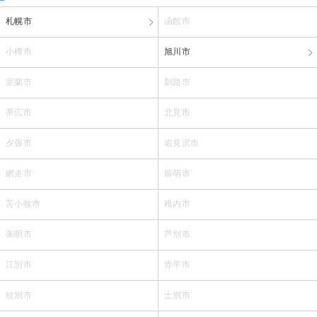
札幌市
函館市
小樽市
旭川市
室蘭市
釧路市
帯広市
北見市
夕張市
岩見沢市
網走市
留萌市
苫小牧市
稚内市
美唄市
芦別市
江別市
赤平市
紋別市
士別市