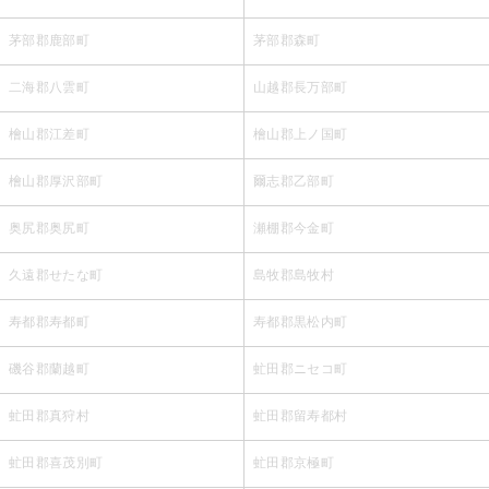
茅部郡鹿部町
茅部郡森町
二海郡八雲町
山越郡長万部町
檜山郡江差町
檜山郡上ノ国町
檜山郡厚沢部町
爾志郡乙部町
奥尻郡奥尻町
瀬棚郡今金町
久遠郡せたな町
島牧郡島牧村
寿都郡寿都町
寿都郡黒松内町
磯谷郡蘭越町
虻田郡ニセコ町
虻田郡真狩村
虻田郡留寿都村
虻田郡喜茂別町
虻田郡京極町