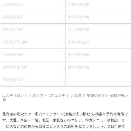
足寄郡陸別町
十勝郡浦幌町
釧路郡釧路町
厚岸郡厚岸町
厚岸郡浜中町
川上郡標茶町
川上郡弟子屈町
阿寒郡鶴居村
白糠郡白糠町
野付郡別海町
標津郡中標津町
標津郡標津町
目梨郡羅臼町
エステサロン
毛穴ケア・毛穴エステ
北海道
早朝受付可
価格が安い
順
北海道の
毛穴ケア・毛穴エステ
サロン(価格が安い順)から検索＆予約が可能で
す。大通、帯広・十勝、北区・東区などのエリア、得意メニューや施設・サ
ービスなどの条件から自分にピッタリの施術を見つけましょう。当日予約で