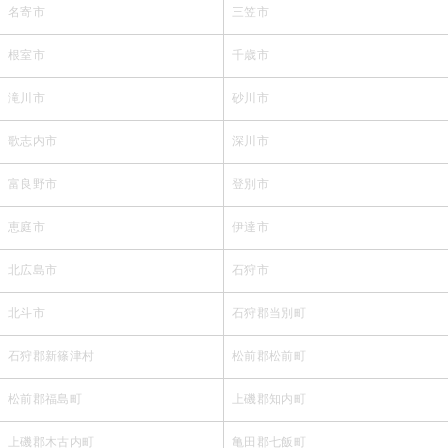
名寄市
三笠市
根室市
千歳市
滝川市
砂川市
歌志内市
深川市
富良野市
登別市
恵庭市
伊達市
北広島市
石狩市
北斗市
石狩郡当別町
石狩郡新篠津村
松前郡松前町
松前郡福島町
上磯郡知内町
上磯郡木古内町
亀田郡七飯町