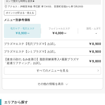
ロンで贅沢な時間を提供★
アクセス：JR根室本線 帯広駅 車で40分、音更町役場から車で約20分
ポイントが貯まる・使える
メニュー別参考価格
毛穴ケア・毛穴エステ
フェイシャルエステ
脱毛・ムダ毛処
￥8,900～
￥4,000～
-
￥8,900
プラズマエステ【毛穴プラズマ】お試し
￥8,900
プラズマエステ【シミプラズマ】お試し
【速攻小顔/たるみ改善◎】脂肪溶解液導入×最新プラズマ
￥9,800
「超速リフティング」お試し
すべてのメニューを見る
その他の情報を表示
エリアから探す