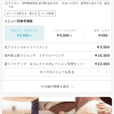
アクセス：JR学園都市線 新川駅 徒歩10分 、中央バス北73 新琴似２条６丁目 徒歩
２分
ポイントが貯まる・使える
メンズ歓迎
メニュー別参考価格
毛穴ケア・毛穴エステ
フェイシャルエステ
脱毛・ムダ毛処
￥5,500～
￥5,500～
￥550～
￥5,500
光フェイシャルトリートメント
￥16,500
道内初上陸ラフォンテ ドライピーリング
￥22,000
超リフトアップ ＆エレクトロポレーション完璧セット！
すべてのメニューを見る
その他の情報を表示