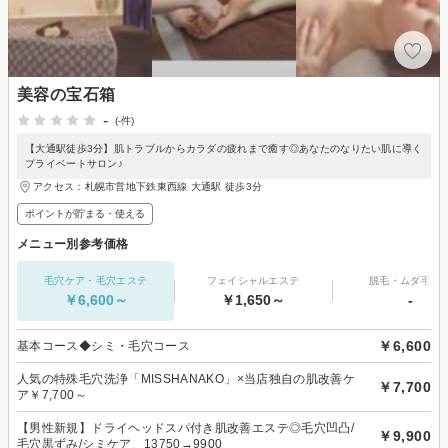
美容の宝石箱
-
(-件)
【大通駅徒歩3分】肌トラブルからカラダの疲れまで癒す◎あなたのなりたい肌に導く
プライベートサロン♪
アクセス：札幌市営地下鉄東西線 大通駅 徒歩3分
ポイントが貯まる・使える
メニュー別参考価格
毛穴ケア・毛穴エステ
フェイシャルエステ
脱毛・ムダ毛処
￥6,600～
￥1,650～
-
￥6,600
基本コース◆シミ・毛穴コース
人気の特殊毛穴洗浄「MISSHANAKO」×当店独自の肌改善ケ
￥7,700
ア￥7,700～
【男性新規】ドライヘッドスパ付き肌改善エステ◎毛穴凹凸/
￥9,900
毛穴黒ずみ/シミケア 13750→9900