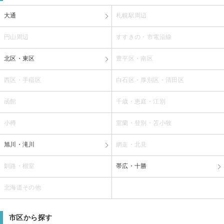
大通
札幌駅周辺
円山周辺
すすきの・市電沿線
北区・東区
豊平区・南区
西区・手稲区
白石区・厚別区・清田区
函館
千歳・恵庭・江別
小樽
室蘭・登別・苫小牧
旭川・滝川
網走・北見
釧路・根室
帯広・十勝
北海道その他
市区から探す