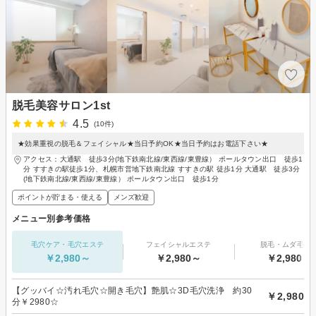
脱毛美容サロン1st
4.5
(10件)
★効果重視の脱毛＆フェイシャル★当日予約OK★当日予約はお電話下さい★
アクセス：大通駅 徒歩3分(地下鉄南北線/東西線/東豊線） ポールタウン出口 徒歩1
分 すすきの駅徒歩1分、札幌市営地下鉄南北線 すすきの駅 徒歩1分 大通駅 徒歩3分
(地下鉄南北線/東西線/東豊線） ポールタウン出口 徒歩1分
ポイントが貯まる・使える
メンズ歓迎
メニュー別参考価格
毛穴ケア・毛穴エステ
フェイシャルエステ
脱毛・ムダ毛処
￥2,980～
￥2,980～
￥2,980～
【グッバイ☆汚れ毛穴☆開き毛穴】艶肌☆3D毛穴洗浄 約30
￥2,980
分￥2980☆