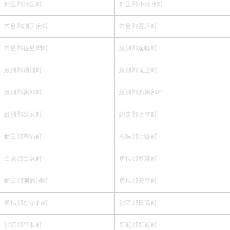
斜里郡清里町
斜里郡小清水町
常呂郡訓子府町
常呂郡置戸町
常呂郡佐呂間町
紋別郡遠軽町
紋別郡湧別町
紋別郡滝上町
紋別郡興部町
紋別郡西興部村
紋別郡雄武町
網走郡大空町
虻田郡豊浦町
有珠郡壮瞥町
白老郡白老町
勇払郡厚真町
虻田郡洞爺湖町
勇払郡安平町
勇払郡むかわ町
沙流郡日高町
沙流郡平取町
新冠郡新冠町