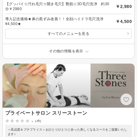
【グッバイ☆汚れ毛穴☆開き毛穴】艶肌☆3D毛穴洗浄 約30
￥2,980
分￥2980
導入記念価格★鼻の黒ずみ改善！！全顔ハイドラ毛穴洗浄
￥4,500
¥4,500★
すべてのメニューを見る
その他の情報を表示
プライベートサロン スリーストーン
-
(-件)
＜高品質＆プチプライス＞おひとりひとりに合った美しくなるコースをご提案いたし
ます♪