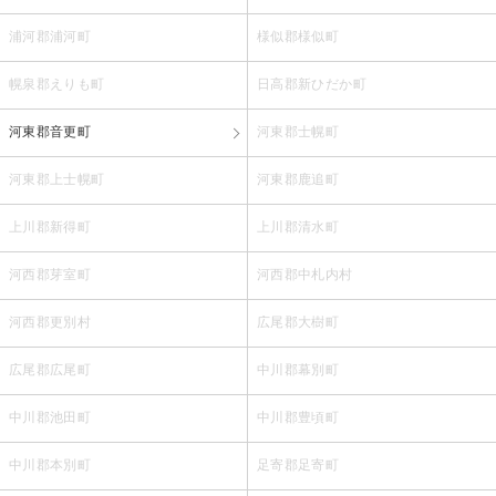
浦河郡浦河町
様似郡様似町
幌泉郡えりも町
日高郡新ひだか町
河東郡音更町
河東郡士幌町
河東郡上士幌町
河東郡鹿追町
上川郡新得町
上川郡清水町
河西郡芽室町
河西郡中札内村
河西郡更別村
広尾郡大樹町
広尾郡広尾町
中川郡幕別町
中川郡池田町
中川郡豊頃町
中川郡本別町
足寄郡足寄町