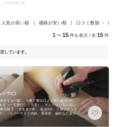
目梨郡羅臼町
人気が高い順
価格が安い順
口コミ数順
1
15
15
〜
件を表示 / 全
件
決定しています。
ムソウビ)
水すすきの駅 〉６番７番出口より南へ徒歩2分。
ます（一方通行にご注意）。マンション入口右に
南北線 】〈すすきの駅〉 徒歩8分。１階テナント
ズ〉〈リバーサイド内科〉美容室、歯科などあり