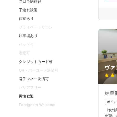
当日予約歓迎
子連れ歓迎
個室あり
プライベートサロン
駐車場あり
ペット可
喫煙可
クレジットカード可
ヴァ
QR・バーコード決済可
電子マネー決済可
バリアフリー
結果
男性歓迎
ポイン
Foreigners Welcome
《女性
要望に