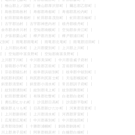
檜山郡上ノ国町
檜山郡厚沢部町
爾志郡乙部町
島牧郡島牧村
寿都郡寿都町
寿都郡黒松内町
虻田郡留寿都村
虻田郡喜茂別町
虻田郡京極町
古宇郡泊村
古宇郡神恵内村
積丹郡積丹町
余市郡赤井川村
空知郡南幌町
空知郡奈井江町
夕張郡栗山町
樺戸郡月形町
樺戸郡浦臼町
父別町
雨竜郡雨竜町
雨竜郡北竜町
雨竜郡沼田町
上川郡比布町
上川郡愛別町
上川郡上川町
町
空知郡中富良野町
空知郡南富良野町
上川郡下川町
中川郡美深町
中川郡音威子府村
留萌郡小平町
苫前郡苫前町
苫前郡羽幌町
宗谷郡猿払村
枝幸郡浜頓別町
枝幸郡中頓別町
利尻郡利尻町
利尻郡利尻富士町
天塩郡幌延町
斜里郡清里町
斜里郡小清水町
常呂郡訓子府町
紋別郡湧別町
紋別郡滝上町
紋別郡興部町
虻田郡豊浦町
有珠郡壮瞥町
白老郡白老町
勇払郡むかわ町
沙流郡日高町
沙流郡平取町
幌泉郡えりも町
日高郡新ひだか町
河東郡音更町
上川郡新得町
上川郡清水町
河西郡芽室町
広尾郡広尾町
中川郡幕別町
中川郡池田町
足寄郡陸別町
十勝郡浦幌町
釧路郡釧路町
川上郡弟子屈町
阿寒郡鶴居村
白糠郡白糠町