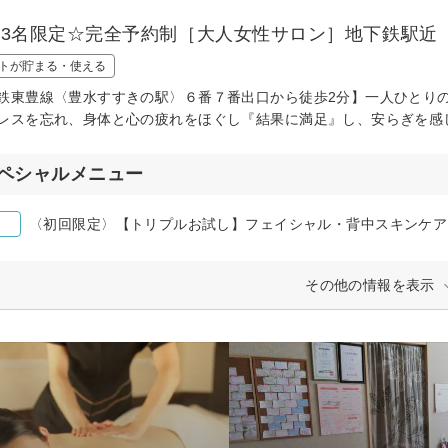
日3名限定☆完全予約制［大人女性サロン］地下鉄駅近
トが貯まる・使える
鉄東豊線〈豊水すすきの駅〉６番７番出口から徒歩2分】一人ひとり
レスを忘れ、身体と心の疲れをほぐし『結果に満足』し、安らぎを感
ペシャルメニュー
〈初回限定〉【トリプルお試し】フェイシャル・背中スキンケア
その他の情報を表示