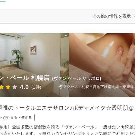
その他の情報を表示
ン・ベール 札幌店
(ヴァン ベール サッポロ)
4.0
(1件)
アクセス：札幌市営地下鉄南北線・東豊線 
重視のトータルエステサロン♪ボディメイク☆透明肌な
トが貯まる・使える
専用》全国多数の店舗数を誇る『ヴァン・ベール』！痩せたい★綺麗
お応えいたします。＜無料カウンセリングあり＞お気軽にご利用くだ