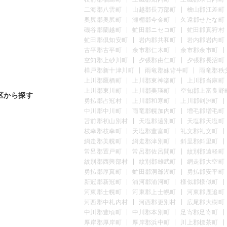
二海郡八雲町
山越郡長万部町
檜山郡江差町
奥尻郡奥尻町
瀬棚郡今金町
久遠郡せたな町
磯谷郡蘭越町
虻田郡ニセコ町
虻田郡真狩村
虻田郡倶知安町
岩内郡共和町
岩内郡岩内町
古平郡古平町
余市郡仁木町
余市郡余市町
空知郡上砂川町
夕張郡由仁町
夕張郡長沼町
樺戸郡新十津川町
雨竜郡妹背牛町
雨竜郡秩
上川郡鷹栖町
上川郡東神楽町
上川郡当麻町
上川郡東川町
上川郡美瑛町
空知郡上富良野
区から探す
勇払郡占冠村
上川郡和寒町
上川郡剣淵町
中川郡中川町
雨竜郡幌加内町
増毛郡増毛町
苫前郡初山別村
天塩郡遠別町
天塩郡天塩町
枝幸郡枝幸町
天塩郡豊富町
礼文郡礼文町
網走郡美幌町
網走郡津別町
斜里郡斜里町
常呂郡置戸町
常呂郡佐呂間町
紋別郡遠軽町
紋別郡西興部村
紋別郡雄武町
網走郡大空町
勇払郡厚真町
虻田郡洞爺湖町
勇払郡安平町
新冠郡新冠町
浦河郡浦河町
様似郡様似町
河東郡士幌町
河東郡上士幌町
河東郡鹿追町
河西郡中札内村
河西郡更別村
広尾郡大樹町
中川郡豊頃町
中川郡本別町
足寄郡足寄町
厚岸郡厚岸町
厚岸郡浜中町
川上郡標茶町