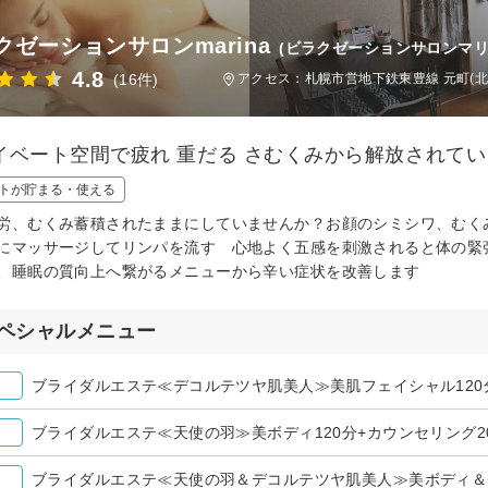
クゼーションサロンmarina
(ビラクゼーションサロンマリ
4.8
(16件)
アクセス：札幌市営地下鉄東豊線 元町(北
イベート空間で疲れ 重だる さむくみから解放されて
トが貯まる・使える
労、むくみ蓄積されたままにしていませんか？お顔のシミシワ、むく
にマッサージしてリンパを流す 心地よく五感を刺激されると体の緊
、睡眠の質向上へ繋がるメニューから辛い症状を改善します
ペシャルメニュー
ブライダルエステ≪デコルテツヤ肌美人≫美肌フェイシャル120
ブライダルエステ≪天使の羽≫美ボディ120分+カウンセリング2