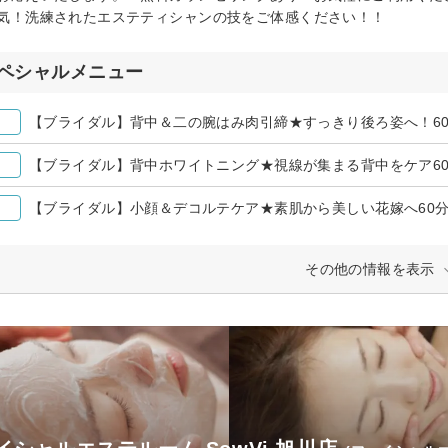
気！洗練されたエステティシャンの技をご体感ください！！
ペシャルメニュー
【ブライダル】背中＆二の腕はみ肉引締★すっきり後ろ姿へ！6
【ブライダル】背中ホワイトニング★視線が集まる背中をケア6
【ブライダル】小顔＆デコルテケア★素肌から美しい花嫁へ60
その他の情報を表示