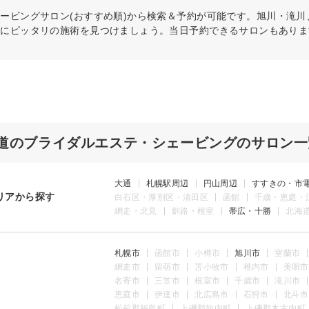
ェービング
サロン(おすすめ順)から検索＆予約が可能です。旭川・滝
分にピッタリの施術を見つけましょう。当日予約できるサロンもありま
道のブライダルエステ・シェービングのサロン一
大通
札幌駅周辺
円山周辺
すすきの・市
リアから探す
白石区・厚別区・清田区
函館
千歳・恵庭・
網走・北見
釧路・根室
帯広・十勝
北海
札幌市
函館市
小樽市
旭川市
室蘭市
網走市
留萌市
苫小牧市
稚内市
美唄市
名寄市
三笠市
根室市
千歳市
滝川市
恵庭市
伊達市
北広島市
石狩市
北斗市
松前郡福島町
上磯郡知内町
上磯郡木古内町