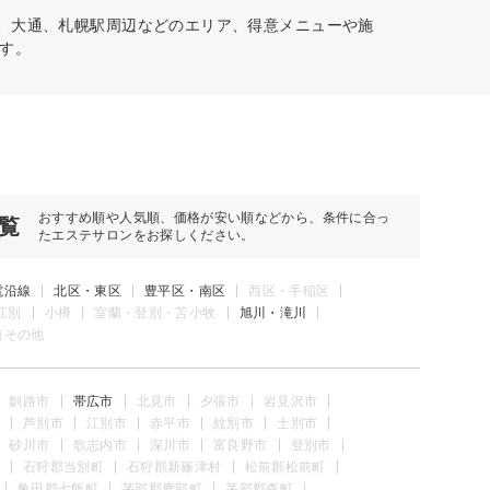
川、大通、札幌駅周辺などのエリア、得意メニューや施
す。
おすすめ順や人気順、価格が安い順などから、条件に合っ
覧
たエステサロンをお探しください。
電沿線
北区・東区
豊平区・南区
西区・手稲区
江別
小樽
室蘭・登別・苫小牧
旭川・滝川
道その他
釧路市
帯広市
北見市
夕張市
岩見沢市
芦別市
江別市
赤平市
紋別市
士別市
砂川市
歌志内市
深川市
富良野市
登別市
石狩郡当別町
石狩郡新篠津村
松前郡松前町
亀田郡七飯町
茅部郡鹿部町
茅部郡森町