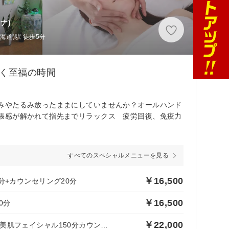
ナ)
海道)駅 徒歩5分
いく至福の時間
みやたるみ放ったままにしていませんか？オールハンド
張感が解かれて指先までリラックス 疲労回復、免疫力
すべてのスペシャルメニューを見る
￥16,500
分+カウンセリング20分
￥16,500
0分
￥22,000
ブライダルエステ≪天使の羽＆デコルテツヤ肌美人≫美ボディ＆美肌フェイシャル150分カウンセリング20