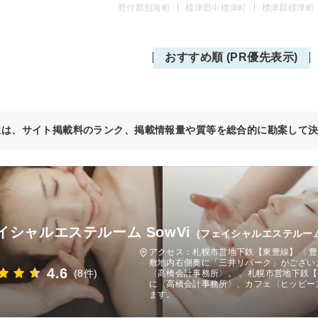
野付郡別海町
標津郡中標津町
標津郡標津町
おすすめ順 (PR優先表示)
位は、サイト掲載料のランク、掲載情報量や質等を総合的に勘案して
イシャルエステルーム SowVi
(フェイシャルエステルー
アクセス：札幌市営地下鉄【東豊線】〈 豊
敷地内右側奥に「三井リパーク」がござい
4.6
(8件)
〈高橋会計事務所〉。 、札幌市営地下鉄【
に〈高橋会計事務所〉、カフェ〈ヒッピー
ます。