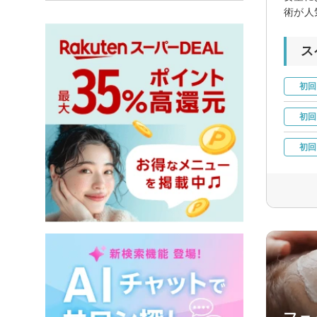
術が人
ス
初回
初回
初回