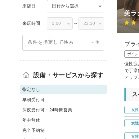
来店日
日付から選択
美ラ
来店時間
〜
-
条件を指定して検索
件
プラ
ポイン
慢性疲
で丁寧
設備・サービスから探す
アップ
指定なし
ス
早朝受付可
深夜受付可・24時間営業
女性
年中無休
女性
完全予約制
女性