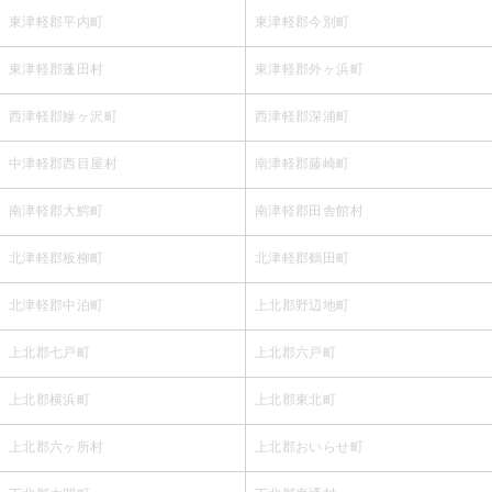
東津軽郡平内町
東津軽郡今別町
東津軽郡蓬田村
東津軽郡外ヶ浜町
西津軽郡鰺ヶ沢町
西津軽郡深浦町
中津軽郡西目屋村
南津軽郡藤崎町
南津軽郡大鰐町
南津軽郡田舎館村
北津軽郡板柳町
北津軽郡鶴田町
北津軽郡中泊町
上北郡野辺地町
上北郡七戸町
上北郡六戸町
上北郡横浜町
上北郡東北町
上北郡六ヶ所村
上北郡おいらせ町