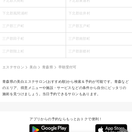
下北郡大間町
下北郡東通村
下北郡風間浦村
下北郡佐井村
三戸郡三戸町
三戸郡五戸町
三戸郡田子町
三戸郡南部町
三戸郡階上町
三戸郡新郷村
エステサロン
美白
青森県
早朝受付可
青森県の
美白エステ
サロン(おすすめ順)から検索＆予約が可能です。青森など
のエリア、得意メニューや施設・サービスなどの条件から自分にピッタリの
施術を見つけましょう。当日予約できるサロンもあります。
アプリからの予約ならもっとおトクで便利！