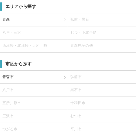
エリアから探す
青森
弘前・黒石
八戸・三沢
むつ・下北半島
西津軽・北津軽・五所川原
青森県その他
市区から探す
青森市
弘前市
八戸市
黒石市
五所川原市
十和田市
三沢市
むつ市
つがる市
平川市