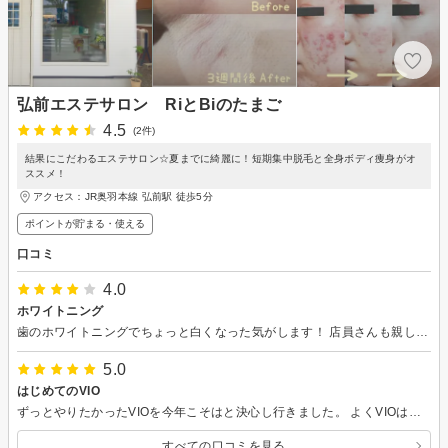
弘前エステサロン RiとBiのたまご
4.5
(2件)
結果にこだわるエステサロン☆夏までに綺麗に！短期集中脱毛と全身ボディ痩身がオ
ススメ！
アクセス：JR奥羽本線 弘前駅 徒歩5分
ポイントが貯まる・使える
口コミ
4.0
ホワイトニング
歯のホワイトニングでちょっと白くなった気がします！ 店員さんも親しみやすくてよかったです！
5.0
はじめてのVIO
ずっとやりたかったVIOを今年こそはと決心し行きました。 よくVIOは一番痛いと聞くし、私自身剛毛wかつ痛みに弱いビビりなので痛みが心配でしたが、初めの一発目がピリッと刺激があっただけで、あとは本当に痛くなくすぐ終わりました。 一回一回声がけしてくれるのでその点も嬉しかったです。
すべての口コミを見る