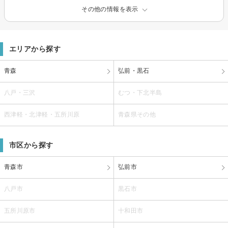
その他の情報を表示
エリアから探す
青森
弘前・黒石
八戸・三沢
むつ・下北半島
西津軽・北津軽・五所川原
青森県その他
市区から探す
青森市
弘前市
八戸市
黒石市
五所川原市
十和田市