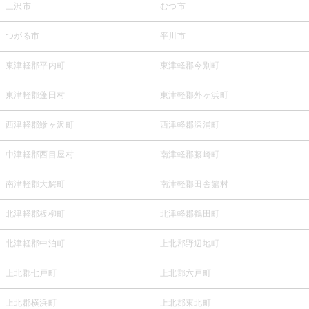
三沢市
むつ市
つがる市
平川市
東津軽郡平内町
東津軽郡今別町
東津軽郡蓬田村
東津軽郡外ヶ浜町
西津軽郡鰺ヶ沢町
西津軽郡深浦町
中津軽郡西目屋村
南津軽郡藤崎町
南津軽郡大鰐町
南津軽郡田舎館村
北津軽郡板柳町
北津軽郡鶴田町
北津軽郡中泊町
上北郡野辺地町
上北郡七戸町
上北郡六戸町
上北郡横浜町
上北郡東北町