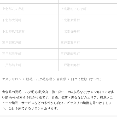
上北郡六ヶ所村
上北郡おいらせ町
下北郡大間町
下北郡東通村
下北郡風間浦村
下北郡佐井村
三戸郡三戸町
三戸郡五戸町
三戸郡田子町
三戸郡南部町
三戸郡階上町
三戸郡新郷村
エステサロン
脱毛・ムダ毛処理
青森県
口コミ数順（すべて）
青森県の
脱毛・ムダ毛処理(全身・脇・背中・VIO脱毛など)
サロン(口コミが多
い順)から検索＆予約が可能です。青森、弘前・黒石などのエリア、得意メニ
ューや施設・サービスなどの条件から自分にピッタリの施術を見つけましょ
う。当日予約できるサロンもあります。