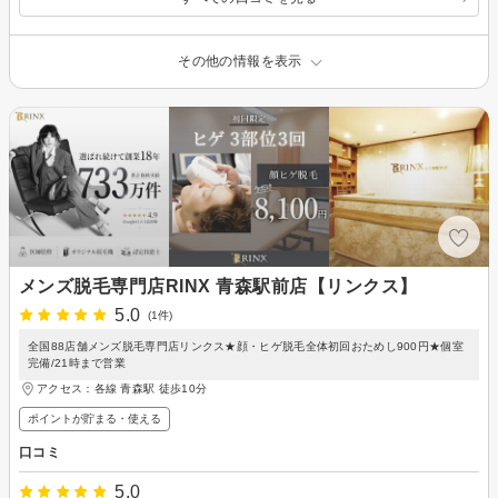
その他の情報を表示
メンズ脱毛専門店RINX 青森駅前店【リンクス】
5.0
(1件)
全国88店舗メンズ脱毛専門店リンクス★顔・ヒゲ脱毛全体初回おためし900円★個室
完備/21時まで営業
アクセス：各線 青森駅 徒歩10分
ポイントが貯まる・使える
口コミ
5.0