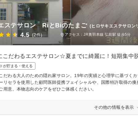
エステサロン RiとBiのたまご
(ヒロサキエステサロン
4.5
(2件)
アクセス：JR奥羽本線 弘前駅 徒歩5分
にこだわるエステサロン☆夏までに綺麗に！短期集中
トが貯まる・使える
こだわる大人のための隠れ家サロン。19年の実績と心理学に基づく
ーリセラを使用した顧問医師提携フェイシャルや、国際特許取得の痩
ご用意。本物志向のケアをぜひご体感ください。
その他の情報を表示