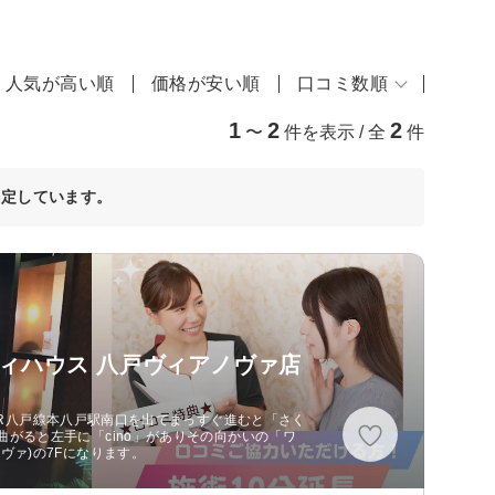
人気が高い順
価格が安い順
口コミ数順
1
2
2
〜
件を表示 / 全
件
決定しています。
ィハウス 八戸ヴィアノヴァ店
、JR八戸線本八戸駅南口を出てまっすぐ進むと「さく
がると左手に「cino」がありその向かいの「ワ
ヴァ)の7Fになります。