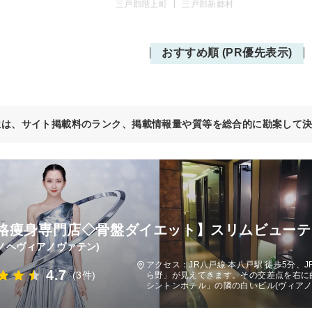
三戸郡階上町
三戸郡新郷村
おすすめ順 (PR優先表示)
位は、サイト掲載料のランク、掲載情報量や質等を総合的に勘案して
格痩身専門店◇骨盤ダイエット】スリムビューテ
ノヘヴィアノヴァテン)
アクセス：JR八戸線 本八戸駅 徒歩5分
4.7
(3件)
ら野」が見えてきます。その交差点を右に曲
シントンホテル」の隣の白いビル(ヴィアノ