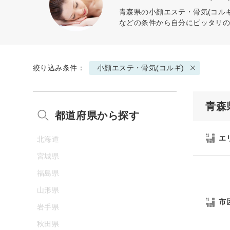
青森県の
小顔エステ・骨気(コルギ
などの条件から自分にピッタリ
絞り込み条件：
小顔エステ・骨気(コルギ)
青森
都道府県から探す
エ
北海道
宮城県
福島県
山形県
市
岩手県
秋田県