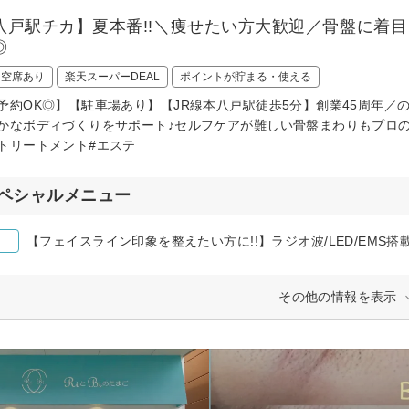
八戸駅チカ】夏本番!!＼痩せたい方大歓迎／骨盤に着
◎
日空席あり
楽天スーパーDEAL
ポイントが貯まる・使える
予約OK◎】【駐車場あり】【JR線本八戸駅徒歩5分】創業45周年／の
かなボディづくりをサポート♪セルフケアが難しい骨盤まわりもプロの
トリートメント#エステ
ペシャルメニュー
【フェイスライン印象を整えたい方に!!】ラジオ波/LED/EMS搭載
その他の情報を表示