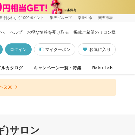
銀行]もれなく1000ポイント
楽天グループ
楽天生命
楽天市場
方へ
ヘルプ
お得な情報を受け取る
掲載ご希望のサロン様
ログイン
マイクーポン
お気に入り
イルカタログ
キャンペーン一覧・特集
Raku Lab
5:30
ギ)サロン