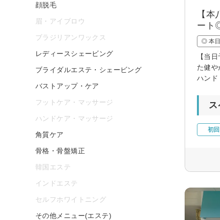
顔脱毛
【本
眉・アイブロウ
ート
ブラジリアンワックス
◎ 本
レディースシェービング
【当日
た健や
ブライダルエステ・シェービング
ハンド
バストアップ・ケア
フットケア・マッサージ
ス
ハンドケア・マッサージ
初回
角質ケア
骨格・骨盤矯正
韓国エステ
インドエステ
セルフホワイトニング
その他メニュー(エステ)