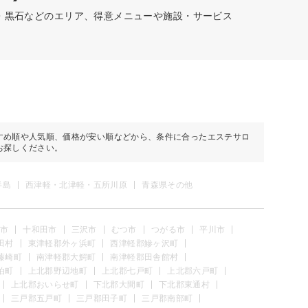
前・黒石などのエリア、得意メニューや施設・サービス
すめ順や人気順、価格が安い順などから、条件に合ったエステサロ
お探しください。
半島
西津軽・北津軽・五所川原
青森県その他
市
十和田市
三沢市
むつ市
つがる市
平川市
田村
東津軽郡外ヶ浜町
西津軽郡鰺ヶ沢町
藤崎町
南津軽郡大鰐町
南津軽郡田舎館村
泊町
上北郡野辺地町
上北郡七戸町
上北郡六戸町
上北郡おいらせ町
下北郡大間町
下北郡東通村
三戸郡五戸町
三戸郡田子町
三戸郡南部町