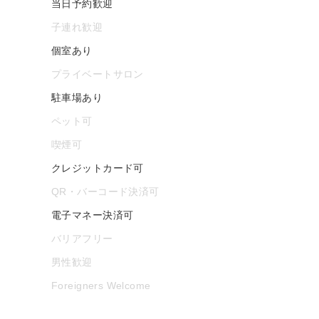
当日予約歓迎
子連れ歓迎
個室あり
プライベートサロン
駐車場あり
ペット可
喫煙可
クレジットカード可
QR・バーコード決済可
電子マネー決済可
バリアフリー
男性歓迎
Foreigners Welcome