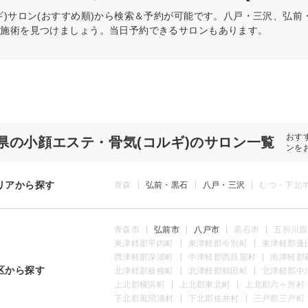
)
サロン(おすすめ順)から検索＆予約が可能です。八戸・三沢、弘
の施術を見つけましょう。当日予約できるサロンもあります。
おす
県の小顔エステ・骨気(コルギ)のサロン一覧
ンを
リアから探す
青森
弘前・黒石
八戸・三沢
むつ・下北
青森市
弘前市
八戸市
黒石市
五所川原
東津軽郡平内町
東津軽郡今別町
東津軽郡蓬
西津軽郡深浦町
中津軽郡西目屋村
南津軽郡
区から探す
北津軽郡板柳町
北津軽郡鶴田町
北津軽郡中
上北郡横浜町
上北郡東北町
上北郡六ヶ所村
下北郡風間浦村
下北郡佐井村
三戸郡三戸町