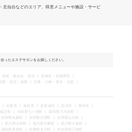
女・北仙台などのエリア、得意メニューや施設・サービ
に合ったエステサロンをお探しください。
長町・南仙台・富沢
若林区・宮城野区
名取・岩沼・南部
石巻・大崎・登米・北部
名取市
角田市
多賀城市
岩沼市
登米市
蔵王町
刈田郡七ヶ宿町
柴田郡大河原町
伊具郡丸森町
亘理郡亘理町
亘理郡山元町
黒川郡大和町
黒川郡大郷町
黒川郡大衡村
遠田郡美里町
牡鹿郡女川町
本吉郡南三陸町