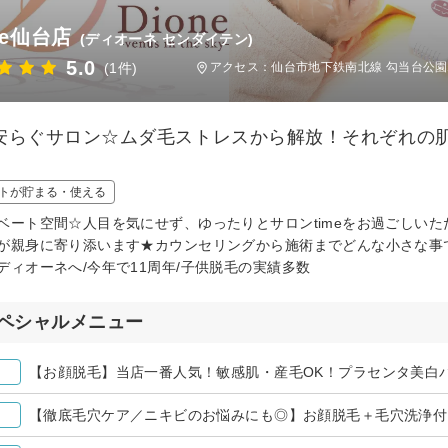
ne仙台店
(ディオーネ センダイテン)
5.0
(1件)
アクセス：仙台市地下鉄南北線 勾当台公園
安らぐサロン☆ムダ毛ストレスから解放！それぞれの
！
トが貯まる・使える
ベート空間☆人目を気にせず、ゆったりとサロンtimeをお過ごしい
が親身に寄り添います★カウンセリングから施術までどんな小さな事
ディオーネへ/今年で11周年/子供脱毛の実績多数
ペシャルメニュー
【お顔脱毛】当店一番人気！敏感肌・産毛OK！プラセンタ美白パッ
【徹底毛穴ケア／ニキビのお悩みにも◎】お顔脱毛＋毛穴洗浄付（1