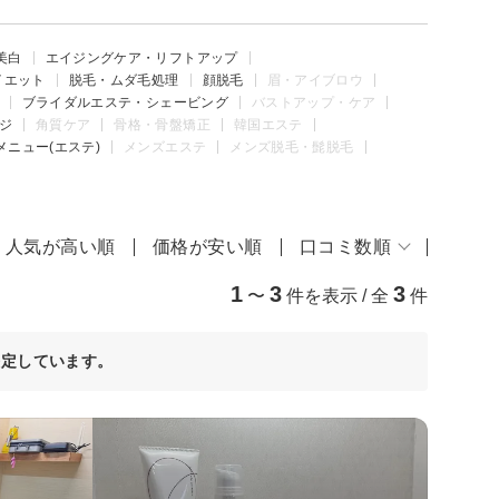
美白
エイジングケア・リフトアップ
イエット
脱毛・ムダ毛処理
顔脱毛
眉・アイブロウ
ブライダルエステ・シェービング
バストアップ・ケア
ジ
角質ケア
骨格・骨盤矯正
韓国エステ
メニュー(エステ)
メンズエステ
メンズ脱毛・髭脱毛
人気が高い順
価格が安い順
口コミ数順
1
3
3
〜
件を表示 / 全
件
決定しています。