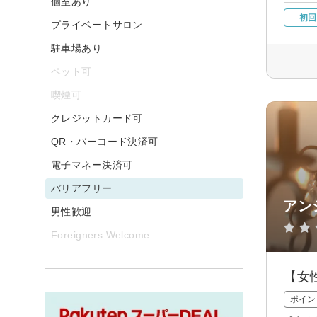
個室あり
初回
プライベートサロン
駐車場あり
ペット可
喫煙可
クレジットカード可
QR・バーコード決済可
電子マネー決済可
バリアフリー
アン
男性歓迎
Foreigners Welcome
【女
ポイン