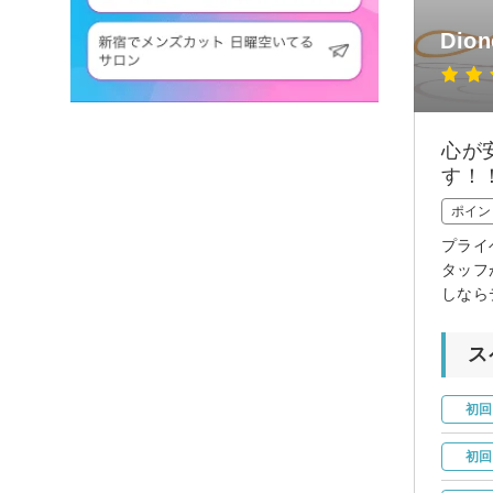
Dio
心が
す！
ポイン
プライ
タッフ
しなら
ス
初回
初回