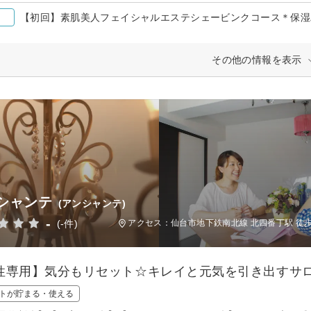
【初回】素肌美人フェイシャルエステシェービンクコース＊保湿
その他の情報を表示
シャンテ
(アンシャンテ)
-
(-件)
アクセス：仙台市地下鉄南北線 北四番丁駅 徒歩
性専用】気分もリセット☆キレイと元気を引き出すサ
トが貯まる・使える