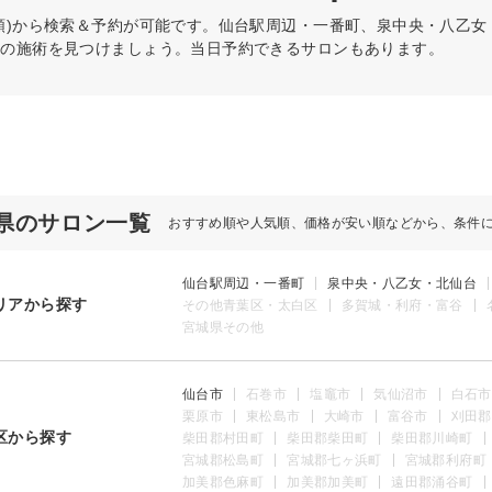
順)から検索＆予約が可能です。仙台駅周辺・一番町、泉中央・八乙
リの施術を見つけましょう。当日予約できるサロンもあります。
県のサロン一覧
おすすめ順や人気順、価格が安い順などから、条件
仙台駅周辺・一番町
泉中央・八乙女・北仙台
リアから探す
その他青葉区・太白区
多賀城・利府・富谷
宮城県その他
仙台市
石巻市
塩竈市
気仙沼市
白石市
栗原市
東松島市
大崎市
富谷市
刈田郡
区から探す
柴田郡村田町
柴田郡柴田町
柴田郡川崎町
宮城郡松島町
宮城郡七ヶ浜町
宮城郡利府町
加美郡色麻町
加美郡加美町
遠田郡涌谷町