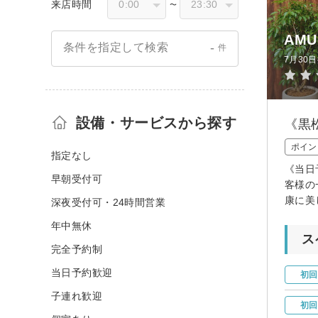
来店時間
〜
AMU
-
条件を指定して検索
件
7月30
設備・サービスから探す
《黒
ポイン
指定なし
《当日
早朝受付可
客様の
康に美
深夜受付可・24時間営業
年中無休
ス
完全予約制
当日予約歓迎
初回
子連れ歓迎
初回