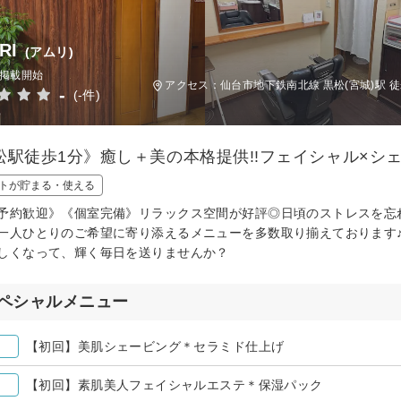
RI
(アムリ)
日掲載開始
アクセス：仙台市地下鉄南北線 黒松(宮城)駅 徒
-
(-件)
松駅徒歩1分》癒し＋美の本格提供!!フェイシャル×シ
トが貯まる・使える
予約歓迎》《個室完備》リラックス空間が好評◎日頃のストレスを忘
一人ひとりのご希望に寄り添えるメニューを多数取り揃えております
しくなって、輝く毎日を送りませんか？
ペシャルメニュー
【初回】美肌シェービング＊セラミド仕上げ
【初回】素肌美人フェイシャルエステ＊保湿パック