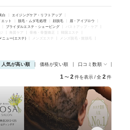
美白
エイジングケア・リフトアップ
イエット
脱毛・ムダ毛処理
顔脱毛
眉・アイブロウ
ブライダルエステ・シェービング
バストアップ・ケア
ジ
角質ケア
骨格・骨盤矯正
韓国エステ
メニュー(エステ)
メンズエステ
メンズ脱毛・髭脱毛
人気が高い順
価格が安い順
口コミ数順
1
2
2
〜
件を表示 / 全
件