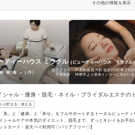
その他の情報を表示
ーティーハウス ミラクル
(ビューティーハウス ミラクル)
アクセス：JR鹿島線 延方駅 徒歩35分(車で8
-
(-件)
手前左折 神栖市より潮来インターに向かい右
イシャル・痩身・脱毛・ネイル・ブライダルエステの
トが貯まる・使える
「美」と「健康」と「幸せ」をフルサポートするトータルビューティ
イシャルケアや本気のダイエット、脱毛まで、ずっとキレイをお手伝いし
ットカード・楽天ペイ利用可◇バリアフリー◇】