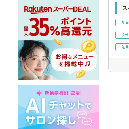
ス
初回
女性
初回