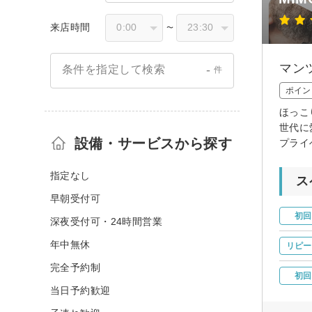
来店時間
〜
マン
-
条件を指定して検索
件
ポイン
ほっこ
世代に
設備・サービスから探す
プライ
指定なし
ス
早朝受付可
初回
深夜受付可・24時間営業
年中無休
リピー
完全予約制
初回
当日予約歓迎