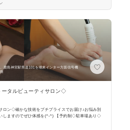
分)、鹿島神宮駅県道101を潮来インター方面信号機
側
トータルビューティサロン◇
サロン◇確かな技術をプチプライスでお届け♪お悩み別
ますのでぜひ体感を(^-^) 【予約制◇駐車場あり◇