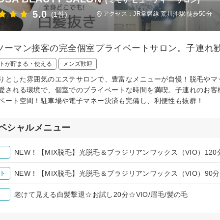
5.0
(1件)
アクセス：JR常磐線 荒川沖駅 徒歩50分
ツーマン接客の完全個室プライベートサロン。子連れ
トが貯まる・使える
メンズ歓迎
りとした雰囲気のエステサロンで、豊富なメニューが自慢！脱毛やマ
愛される環境で、個室でのプライベートな時間を満喫。子連れのお客
ベート空間！駐車場や電子マネー決済も完備し、利便性も抜群！
ペシャルメニュー
NEW！【MIX脱毛】光脱毛＆ブラジリアンワックス（VIO）120
NEW！【MIX脱毛】光脱毛＆ブラジリアンワックス（VIO）90分
ト
老けて見える白髪撃退☆お試し20分☆VIO/眉毛/髪の毛