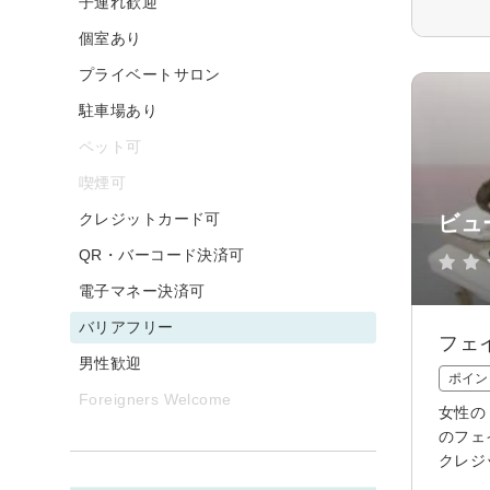
子連れ歓迎
個室あり
プライベートサロン
駐車場あり
ペット可
喫煙可
クレジットカード可
ビュ
QR・バーコード決済可
電子マネー決済可
バリアフリー
フェ
男性歓迎
ポイン
Foreigners Welcome
女性の
のフェ
クレジ