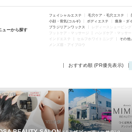
フェイシャルエステ
毛穴ケア・毛穴エステ
小顔・骨気(コルギ)
ボディエステ
痩身・ダ
ブラジリアンワックス
レディースシェービング
ニューから探す
フットケア・マッサージ
ハンドケア・マッサー
インドエステ
セルフホワイトニング
その他
メンズ眉・アイブロウ
おすすめ順 (PR優先表示)
OSA BEAUTY SALON
(ミモザ ビューティー サロン)