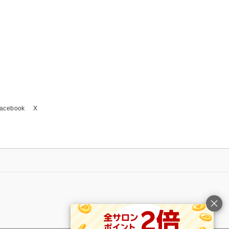
acebook
X