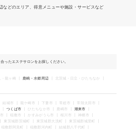
周辺などのエリア、得意メニューや施設・サービスなど
に合ったエステサロンをお探しください。
久・龍ヶ崎
鹿嶋・水郷周辺
北茨城・日立・ひたちなか
結城市
龍ケ崎市
下妻市
常総市
常陸太田市
つくば市
ひたちなか市
鹿嶋市
潮来市
市
稲敷市
かすみがうら市
桜川市
神栖市
東茨城郡茨城町
東茨城郡大洗町
東茨城郡城里町
稲敷郡阿見町
稲敷郡河内町
結城郡八千代町