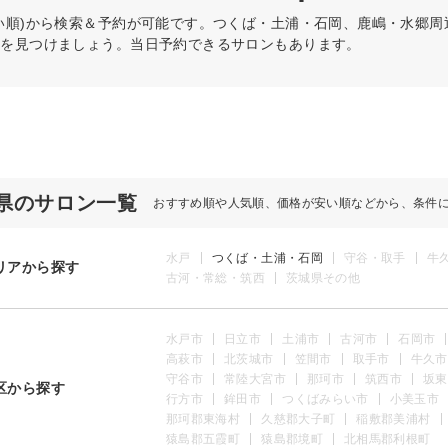
い順)から検索＆予約が可能です。つくば・土浦・石岡、鹿嶋・水郷
術を見つけましょう。当日予約できるサロンもあります。
県のサロン一覧
おすすめ順や人気順、価格が安い順などから、条件
水戸
つくば・土浦・石岡
守谷・取手
牛
リアから探す
古河・常総・筑西
茨城県その他
水戸市
日立市
土浦市
古河市
石岡市
高萩市
北茨城市
笠間市
取手市
牛久市
守谷市
常陸大宮市
那珂市
筑西市
坂東
区から探す
行方市
鉾田市
つくばみらい市
小美玉市
那珂郡東海村
久慈郡大子町
稲敷郡美浦村
猿島郡五霞町
猿島郡境町
北相馬郡利根町