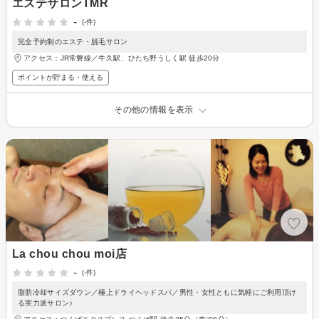
エステサロンTMR
-
(-件)
完全予約制のエステ・脱毛サロン
アクセス：JR常磐線／牛久駅、ひたち野うしく駅 徒歩20分
ポイントが貯まる・使える
その他の情報を表示
La chou chou moi店
-
(-件)
脂肪冷却サイズダウン／極上ドライヘッドスパ／男性・女性ともに気軽にご利用頂け
る実力派サロン♪