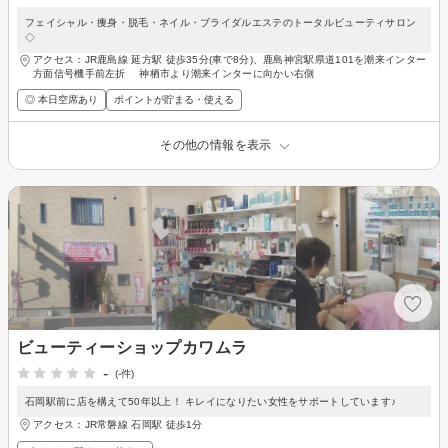
フェイシャル・痩身・脱毛・ネイル・ブライダルエステのトータルビューティサロン
◇
アクセス：JR鹿島線 延方駅 徒歩35分(車で8分)、鹿島神宮駅県道101を潮来インター
方面信号機手前左折 神栖市より潮来インターに向かい右側
◎ 本日空席あり
ポイントが貯まる・使える
その他の情報を表示
ビューティーショップカワムラ
-
(-件)
石岡駅前に店を構えて50年以上！ キレイになりたい女性をサポートしています♪
アクセス：JR常磐線 石岡駅 徒歩1分