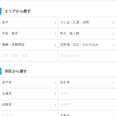
エリアから探す
水戸
つくば・土浦・石岡
守谷・取手
牛久・龍ヶ崎
鹿嶋・水郷周辺
北茨城・日立・ひたちなか
古河・常総・筑西
茨城県その他
市区から探す
水戸市
日立市
土浦市
古河市
石岡市
結城市
龍ケ崎市
下妻市