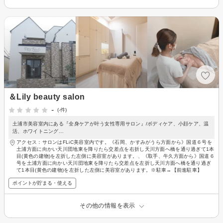
＆Lily beauty salon
-
(-件)
土浦市美容室内にある『全身ケアが叶う女性専用サロン』/ボディケア、小顔ケア、温
活、ホワイトニング…
アクセス：サロンはFLiC美容室内です。《石岡、かすみがうら方面から》国道６号を
土浦方面に向かい天川団地東を降りたら交差点を右折し天川方面へ橋を通り過ぎて1本
目(黄色の建物)を左折した左側に美容室があります。、《取手、牛久方面から》国道６
号を土浦方面に向かい天川団地東を降りたら交差点を左折し天川方面へ橋を通り過ぎ
て1本目(黄色の建物)を左折した左側に美容室があります。※駐車→【前進駐車】
ポイントが貯まる・使える
その他の情報を表示