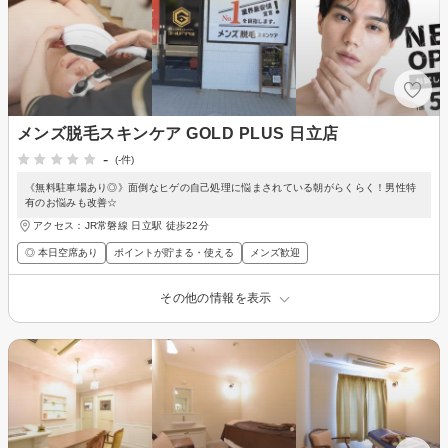
メンズ脱毛スキンケア GOLD PLUS 日立店
-
(-件)
《無料駐車場あり◎》面倒なヒゲの自己処理に悩まされている朝がらくらく！男性特
有のお悩みも改善☆
アクセス：JR常磐線 日立駅 徒歩22分
◎ 本日空席あり
ポイントが貯まる・使える
メンズ歓迎
その他の情報を表示