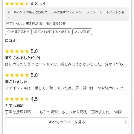
4.8
(3件)
オールハンドの確かな技術力。丁寧に施すフェイシャル・ボディトリートメントが魅
力！
アクセス：JR常磐線 荒川沖駅 徒歩20分
◎ 本日空席あり
ポイントが貯まる・使える
メンズ歓迎
口コミ
5.0
癒やされました(^o^)
はじめてのリラクゼーションで、楽しみにうかがいました。分かりづらい場所ということで、担当の方が外に出て待っていてくれました。 室内はとてもいい香りに包まれた空間で、緊張していた気持ちが一気にほぐれました。 とても丁寧なカウンセリングがあり、着替えて施術していただきました。私は心も体もリラックスしたかったのでオイルを使った施術をしていただきました。 とっても気持ちよくて、至福の時間でした。 次回はフェイシャルをしたいなって思いました。
5.0
癒されました！
フェイシャルは 優しく、凝っていた首、肩、背中は やや強めにマッサージしていただき、とても気持ち良かったです。仕上がりにも満足です。 どうもありがとうございました。
4.5
とても満足
丁寧な接客対応、 こちらの要望にもしっかり応えて頂けました。 値段も提供内容を考えると安いと思います。 是非またリピートしたくなるお店です。 立地場所がすこしわかりづらい以外何も不満ありませんでした
すべての口コミを見る