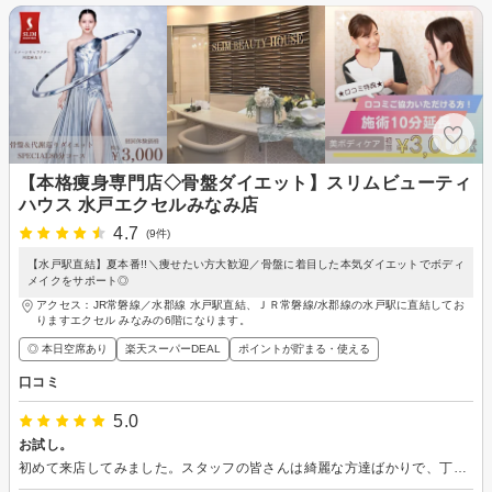
【本格痩身専門店◇骨盤ダイエット】スリムビューティ
ハウス 水戸エクセルみなみ店
4.7
(9件)
【水戸駅直結】夏本番!!＼痩せたい方大歓迎／骨盤に着目した本気ダイエットでボディ
メイクをサポート◎
アクセス：JR常磐線／水郡線 水戸駅直結、ＪＲ常磐線/水郡線の水戸駅に直結してお
りますエクセル みなみの6階になります。
◎ 本日空席あり
楽天スーパーDEAL
ポイントが貯まる・使える
口コミ
5.0
お試し。
初めて来店してみました。スタッフの皆さんは綺麗な方達ばかりで、丁寧なメニューの説明も出来ていてわかりやすかったです。お肌の悩みもしっかり診て頂き、メニュー通りの処方も良かったです。これから暫く通う事になりお世話になりますが、宜しくお願いします。