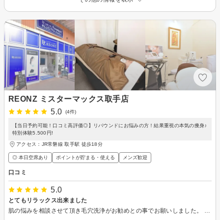
REONZ ミスターマックス取手店
5.0
(4件)
【当日予約可能！口コミ高評価◎】リバウンドにお悩みの方！結果重視の本気の痩身♪
特別体験5.500円!
アクセス：JR常磐線 取手駅 徒歩18分
◎ 本日空席あり
ポイントが貯まる・使える
メンズ歓迎
口コミ
5.0
とてもリラックス出来ました
肌の悩みを相談させて頂き毛穴洗浄がお勧めとの事でお願いしました。 とても落ち着いて清潔な店内と、 優しいスタッフさんに丁寧に施術して頂きとてもリラックス出来ました！ またお願いしたいです♪