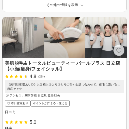
その他の情報を表示
美肌脱毛&トータルビューティー パールプラス 日立店
【小顔/痩身/フェイシャル】
4.8
(2件)
《無料駐車場あり◎》お客様おひとりひとりの毛やお肌に合わせて、産毛も濃い毛も
徹底ケア☆
アクセス：JR常磐線 日立駅 徒歩22分
◎ 本日空席あり
ポイントが貯まる・使える
口コミ
5.0
脱毛