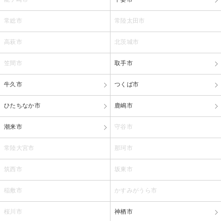
常総市
常陸太田市
高萩市
北茨城市
笠間市
取手市
牛久市
つくば市
ひたちなか市
鹿嶋市
潮来市
守谷市
常陸大宮市
那珂市
筑西市
坂東市
稲敷市
かすみがうら市
桜川市
神栖市