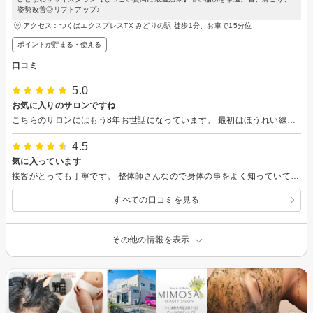
姿勢改善◎リフトアップ♪
アクセス：つくばエクスプレスTX みどりの駅 徒歩1分、お車で15分位
ポイントが貯まる・使える
口コミ
5.0
お気に入りのサロンですね
こちらのサロンにはもう8年お世話になっています。 最初はほうれい線や顔のたるみが気になって通い始めましたが、毎回丁寧な施術と確かな効果に驚かされています。 セルフケアの方法も教えていただき、自宅でのケアが習慣化。おすすめされた化粧品を使い始めてからは、シミが薄くなり、肌の調子が格段に良くなりました。最近では、毎朝のメイクのノリもすごく良くて、鏡を見るのが楽しみです！ スタッフの方も親切で、穏やかな癒し系の雰囲気に毎回リラックスして施術を受けられます。気持ちよくて施術中に眠ってしまうことも。 これからもずっと通いたい、そんなサロンです。
4.5
気に入っています
接客がとっても丁寧です。 整体師さんなので身体の事をよく知っていて 沢山お勉強されている方なので痩せる効果だけではなく色々な身体の悩みを相談出来るのがすごくありがたいです。 メニューが豊富なのでその時の身体の悩みに 対応してもらっています。 特にオイルマッサージはとても気持ちが良くリラックスできむくみがスッキリ＆身体が解れるので大好きです。
すべての口コミを見る
その他の情報を表示