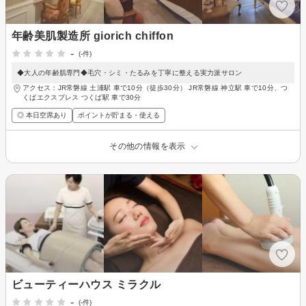
年齢美肌製造所 giorich chiffon
-
(-件)
◆大人の年齢肌専門◆毛穴・シミ・たるみを丁寧に整える実力派サロン
アクセス：JR常磐線 土浦駅 車で10分（徒歩30分） JR常磐線 神立駅 車で10分、つ
くばエクスプレス つくば駅 車で30分
◎ 本日空席あり
ポイントが貯まる・使える
その他の情報を表示
ビューティーハウス ミラクル
-
(-件)