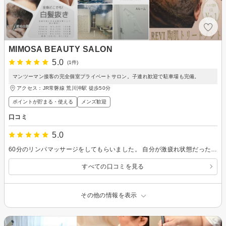
MIMOSA BEAUTY SALON
5.0
(1件)
マンツーマン接客の完全個室プライベートサロン。子連れ歓迎で駐車場も完備。
アクセス：JR常磐線 荒川沖駅 徒歩50分
ポイントが貯まる・使える
メンズ歓迎
口コミ
5.0
60分のリンパマッサージをしてもらいました。 自分が激疲れ状態だったのもあるかも知れませんが、めちゃくちゃ効きました。 あっと言う間に60分が過ぎてしまい、ちょっと心残りでした。 翌日も調子良く、リピート確定ですね。
すべての口コミを見る
その他の情報を表示