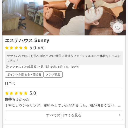
エステハウス Sunny
5.0
(1件)
ツヤ＆ハリのあるお肌へ♪自分へのご褒美に贅沢なフェイシャルエステ体験をしてみま
せんか？
アクセス：JR成田線 小見川駅 徒歩75分（車で19分）
ポイントが貯まる・使える
メンズ歓迎
口コミ
5.0
気持ちよかった
丁寧なカウンセリング、施術をしていただきました。肌が明るくなり、気になっていた目元のたるみもすっきり！またリピートさせてもらいます。
すべての口コミを見る