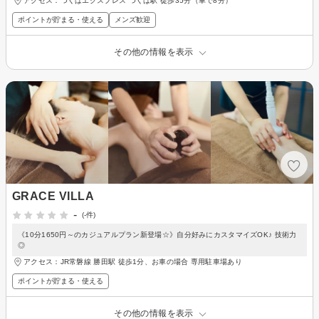
アクセス：つくばエクスプレス つくば駅 徒歩35分（車で8分）
ポイントが貯まる・使える
メンズ歓迎
その他の情報を表示
GRACE VILLA
-
(-件)
《10分1650円～のカジュアルプラン新登場☆》自分好みにカスタマイズOK♪ 技術力
◎
アクセス：JR常磐線 勝田駅 徒歩1分、お車の場合 専用駐車場あり
ポイントが貯まる・使える
その他の情報を表示