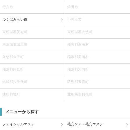
行方市
鉾田市
つくばみらい市
小美玉市
東茨城郡茨城町
東茨城郡大洗町
東茨城郡城里町
那珂郡東海村
久慈郡大子町
稲敷郡美浦村
稲敷郡阿見町
稲敷郡河内町
結城郡八千代町
猿島郡五霞町
猿島郡境町
北相馬郡利根町
メニューから探す
フェイシャルエステ
毛穴ケア・毛穴エステ