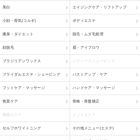
美白
エイジングケア・リフトアップ
小顔・骨気(コルギ)
ボディエステ
痩身・ダイエット
脱毛・ムダ毛処理
顔脱毛
眉・アイブロウ
ブラジリアンワックス
レディースシェービング
ブライダルエステ・シェービング
バストアップ・ケア
フットケア・マッサージ
ハンドケア・マッサージ
角質ケア
骨格・骨盤矯正
韓国エステ
インドエステ
セルフホワイトニング
その他メニュー(エステ)