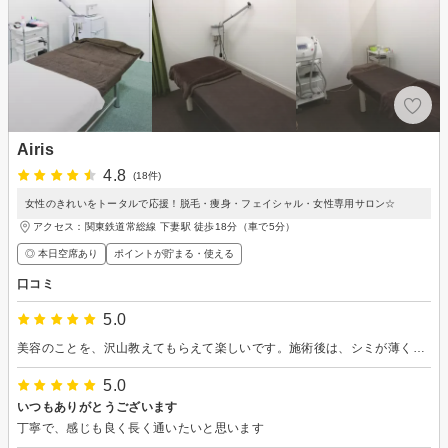
Airis
4.8
(18件)
女性のきれいをトータルで応援！脱毛・痩身・フェイシャル・女性専用サロン☆
アクセス：関東鉄道常総線 下妻駅 徒歩18分（車で5分）
◎ 本日空席あり
ポイントが貯まる・使える
口コミ
5.0
美容のことを、沢山教えてもらえて楽しいです。施術後は、シミが薄くなり毛穴が少し小さくなりました。維持していきたいです。
5.0
いつもありがとうございます
丁寧で、感じも良く長く通いたいと思います