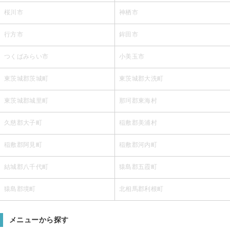
桜川市
神栖市
行方市
鉾田市
つくばみらい市
小美玉市
東茨城郡茨城町
東茨城郡大洗町
東茨城郡城里町
那珂郡東海村
久慈郡大子町
稲敷郡美浦村
稲敷郡阿見町
稲敷郡河内町
結城郡八千代町
猿島郡五霞町
猿島郡境町
北相馬郡利根町
メニューから探す