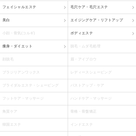
フェイシャルエステ
毛穴ケア・毛穴エステ
美白
エイジングケア・リフトアップ
小顔・骨気(コルギ)
ボディエステ
痩身・ダイエット
脱毛・ムダ毛処理
顔脱毛
眉・アイブロウ
ブラジリアンワックス
レディースシェービング
ブライダルエステ・シェービング
バストアップ・ケア
フットケア・マッサージ
ハンドケア・マッサージ
角質ケア
骨格・骨盤矯正
韓国エステ
インドエステ