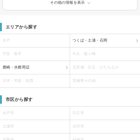
その他の情報を表示
エリアから探す
水戸
つくば・土浦・石岡
守谷・取手
牛久・龍ヶ崎
鹿嶋・水郷周辺
北茨城・日立・ひたちなか
古河・常総・筑西
茨城県その他
市区から探す
水戸市
日立市
土浦市
古河市
石岡市
結城市