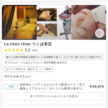
La chou chou つくば本店
5.0
(2件)
★つくば初の実績ある最新マシンを多数取り扱う、リピーター多い口コミ人気店です♪
アクセス：つくばエクスプレス 研究学園駅 徒歩20分
ポイントが貯まる・使える
メンズ歓迎
スペシャルメニュー
当店No1！メディカルエステ☆痩身コース！史上
￥30,870
全員
最強トリプルコース！ポッコリお腹周り集中コー
ス！
すべてのスペシャルメニューを見る