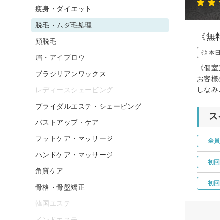
痩身・ダイエット
脱毛・ムダ毛処理
《無
顔脱毛
◎ 本
眉・アイブロウ
《個室
ブラジリアンワックス
お客様
しなみ
レディースシェービング
ブライダルエステ・シェービング
ス
バストアップ・ケア
フットケア・マッサージ
全員
ハンドケア・マッサージ
初回
角質ケア
初回
骨格・骨盤矯正
韓国エステ
インドエステ