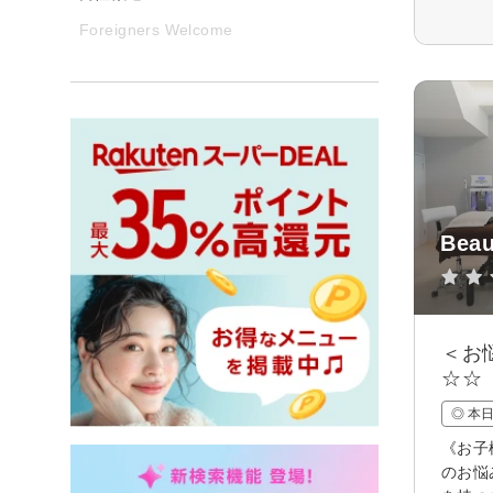
Foreigners Welcome
Beau
＜お
☆☆
◎ 本
《お子
のお悩