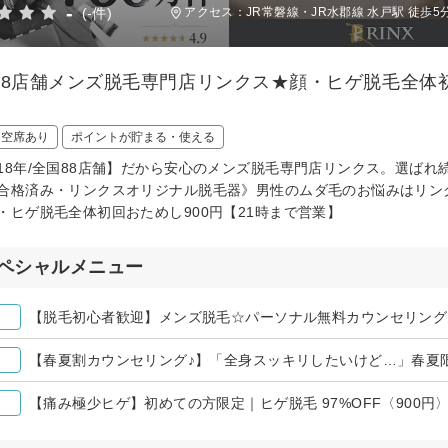
-
(-件)
アクセス：JR常磐線・JR水郡線 水戸駅 徒歩5
88店舗メンズ脱毛専門店リンクス★顔・ヒゲ脱毛全体初
日空席あり
ポイントが貯まる・使える
18年/全国88店舗】だから安心のメンズ脱毛専門店リンクス。選ば
合格済み・リンクスオリジナル脱毛器》男性のムダ毛のお悩みはリン
・ヒゲ脱毛全体初回おためし900円【21時まで営業】
ペシャルメニュー
【脱毛初心者歓迎】メンズ脱毛☆パーソナル無料カウンセリング
【春夏割カウンセリング♪】「全身スッキリしたいけど…」春夏
【痛み極少ヒゲ】初めての方限定｜ヒゲ脱毛 97%OFF〈900円