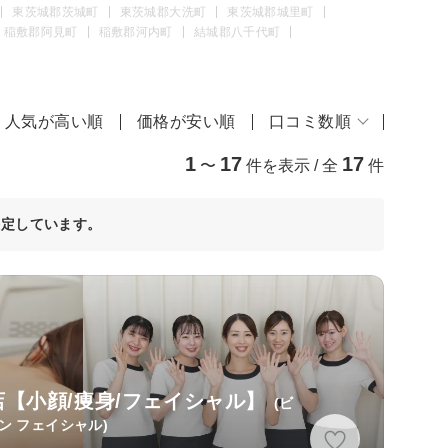
東茨城郡茨城町
東茨城郡大洗町
東茨城郡城里町
稲敷郡阿見町
稲敷郡河内町
結城郡八千代町
人気が高い順
価格が安い順
口コミ数順
1
17
17
〜
件を表示 / 全
件
決定しています。
【小顔/痩身/フェイシャル】
(ビ
ン フェイシャル)