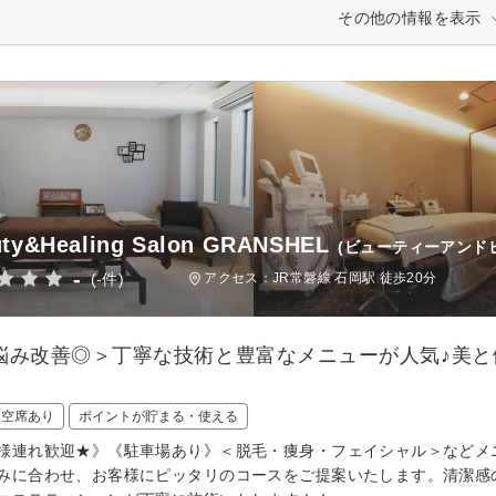
その他の情報を表示
ty&Healing Salon GRANSHEL
(ビューティーアンド
-
(-件)
アクセス：JR常磐線 石岡駅 徒歩20分
悩み改善◎＞丁寧な技術と豊富なメニューが人気♪美
日空席あり
ポイントが貯まる・使える
様連れ歓迎★》《駐車場あり》＜脱毛・痩身・フェイシャル＞などメ
みに合わせ、お客様にピッタリのコースをご提案いたします。清潔感