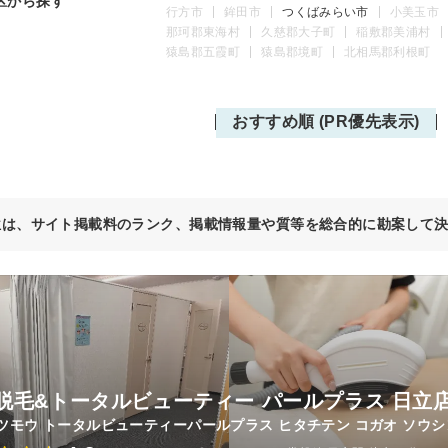
区から探す
行方市
鉾田市
つくばみらい市
小美玉市
那珂郡東海村
久慈郡大子町
稲敷郡美浦村
猿島郡五霞町
猿島郡境町
北相馬郡利根町
おすすめ順 (PR優先表示)
位は、サイト掲載料のランク、掲載情報量や質等を総合的に勘案して
脱毛&トータルビューティー パールプラス 日立店
ツモウ トータルビューティーパールプラス ヒタチテン コガオ ソウシ