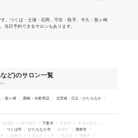
です。つくば・土浦・石岡、守谷・取手、牛久・龍ヶ崎
。当日予約できるサロンもあります。
毛など)のサロン一覧
い。
久・龍ヶ崎
鹿嶋・水郷周辺
北茨城・日立・ひたちなか
結城市
龍ケ崎市
下妻市
常総市
常陸太田市
つくば市
ひたちなか市
鹿嶋市
潮来市
市
稲敷市
かすみがうら市
桜川市
神栖市