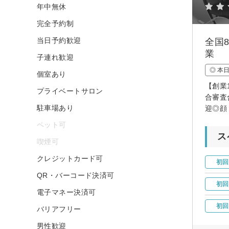
年中無休
完全予約制
当日予約歓迎
全国
業
子連れ歓迎
◎ 本
個室あり
【創業
プライベートサロン
合審査
駐車場あり
迎◎顔
ペット可
ス
喫煙可
クレジットカード可
初回
QR・バーコード決済可
初回
電子マネー決済可
初回
バリアフリー
男性歓迎