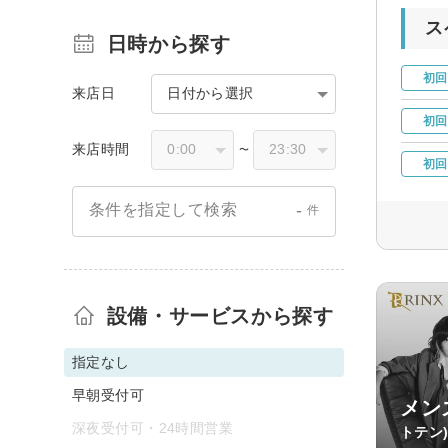
ス
日時から探す
初回
来店日
日付から選択
初回
来店時間
〜
初回
-
条件を指定して検索
件
設備・サービスから探す
指定なし
早朝受付可
メン
深夜受付可・24時間営業
トテン