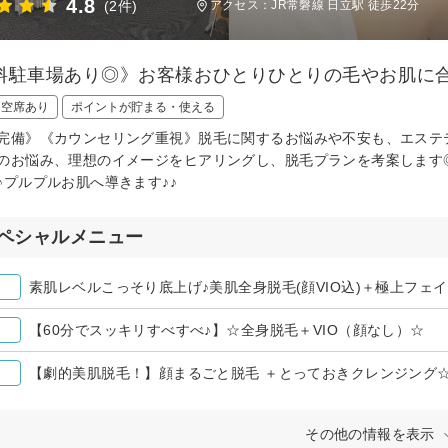
4.8
(2件)
アクセス：JR常磐線 日立駅 徒歩22分
料駐車場あり◎》お客様おひとりひとりの毛やお肌に
日空席あり
ポイントが貯まる・使える
完備》《カウンセリング重視》脱毛に関するお悩みや不安も、エステ
のお悩み、理想のイメージをヒアリングし、脱毛プランを考案します
♪プルプルお肌へ導きます♪♪
ペシャルメニュー
素肌レベルこっそり底上げ♪美肌全身脱毛(顔VIO込)＋極上フェイ
【60分でスッキリすべすべ♪】☆全身脱毛＋VIO（顔なし）☆
【劇的美肌脱毛！】顔まるごと脱毛 ＋とっておきクレンジング
その他の情報を表示