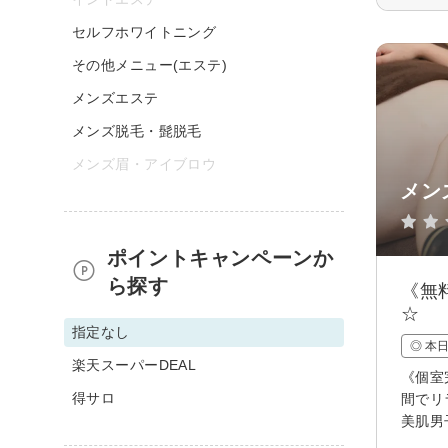
セルフホワイトニング
その他メニュー(エステ)
メンズエステ
メンズ脱毛・髭脱毛
メンズ眉・アイブロウ
メン
ポイントキャンペーンか
ら探す
《無
☆
指定なし
◎ 本
楽天スーパーDEAL
《個室
得サロ
間でリ
美肌男