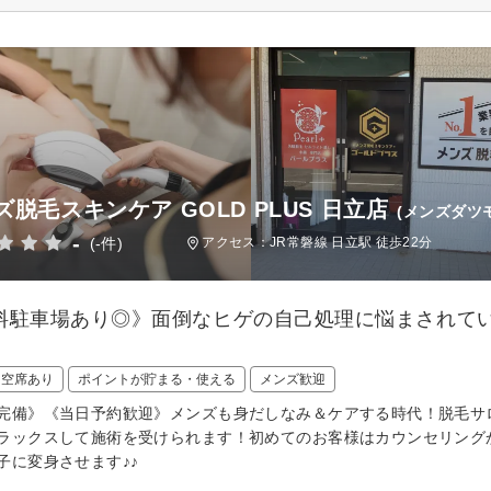
ズ脱毛スキンケア GOLD PLUS 日立店
(メンズダツ
-
(-件)
アクセス：JR常磐線 日立駅 徒歩22分
料駐車場あり◎》面倒なヒゲの自己処理に悩まされて
日空席あり
ポイントが貯まる・使える
メンズ歓迎
完備》《当日予約歓迎》メンズも身だしなみ＆ケアする時代！脱毛サ
ラックスして施術を受けられます！初めてのお客様はカウンセリング
子に変身させます♪♪