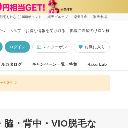
銀行]もれなく1000ポイント
楽天グループ
楽天生命
楽天市場
方へ
ヘルプ
お得な情報を受け取る
掲載ご希望のサロン様
ログイン
マイクーポン
お気に入り
イルカタログ
キャンペーン一覧・特集
Raku Lab
5:30
脇・背中・VIO脱毛な