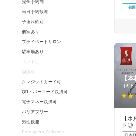
完全予約制
初回
当日予約歓迎
子連れ歓迎
個室あり
プライベートサロン
駐車場あり
ペット可
喫煙可
【本
クレジットカード可
(ミト
QR・バーコード決済可
電子マネー決済可
バリアフリー
【水
男性歓迎
ト◎
Foreigners Welcome
◎ 本