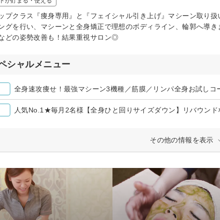
トが貯まる・使える
ップクラス『痩身専用』と『フェイシャル引き上げ』マシーン取り扱い
ングを行い、マシーンと全身矯正で理想のボディライン、輪郭へ導きま
などの姿勢改善も！結果重視サロン◎
ペシャルメニュー
全身速攻痩せ！最強マシーン3機種／筋膜／リンパ全身お試しコース12
人気No.1★毎月2名様【全身ひと回りサイズダウン】リバウンドなし1
その他の情報を表示