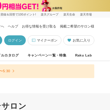
登録＆回答で100ポイント!
楽天グループ
楽天生命
楽天市場
方へ
ヘルプ
お得な情報を受け取る
掲載ご希望のサロン様
ログイン
マイクーポン
お気に入り
イルカタログ
キャンペーン一覧・特集
Raku Lab
5:30
テサロン