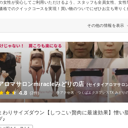
の女性が安心してご利用いただけるよう、スタッフも全員女性、女性
価格でのクイックコースを実現！買い物のついでにぜひお立ち寄りく
その他の情報を表示
アロマサロンmiracleみどりの店
(セイタイアロマサロ
4.8
(2件)
アクセス：つくばエクスプレスTX みどりの
まわりサイズダウン【しつこい贅肉に最速効果】憎い
プ♪