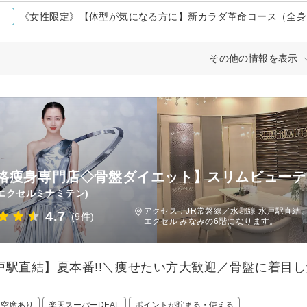
その他の情報を表示
格痩身専門店◇骨盤ダイエット】スリムビューテ
エクセルミナミテン)
アクセス：JR常磐線／水郡線 水戸駅直結
4.7
(9件)
エクセル みなみの6階になります。
戸駅直結】夏本番!!＼痩せたい方大歓迎／骨盤に着目
日空席あり
楽天スーパーDEAL
ポイントが貯まる・使える