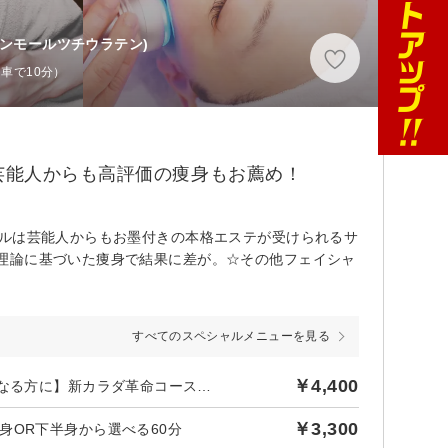
オンモールツチウラテン)
車で10分）
芸能人からも高評価の痩身もお薦め！
ールは芸能人からもお墨付きの本格エステが受けられるサ
理論に基づいた痩身で結果に差が。☆その他フェイシャ
すべてのスペシャルメニューを見る
￥4,400
後日【600円】相当ポイントバック／《女性限定》【体型が気になる方に】新カラダ革命コース（全身）たっぷり90分の実績多数あり☆
￥3,300
身OR下半身から選べる60分