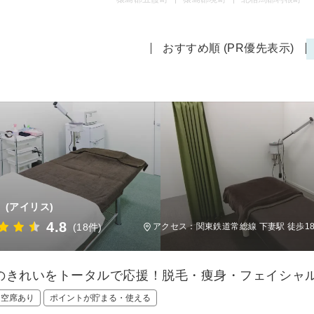
おすすめ順 (PR優先表示)
(アイリス)
4.8
(18件)
アクセス：関東鉄道常総線 下妻駅 徒歩1
のきれいをトータルで応援！脱毛・痩身・フェイシャ
日空席あり
ポイントが貯まる・使える