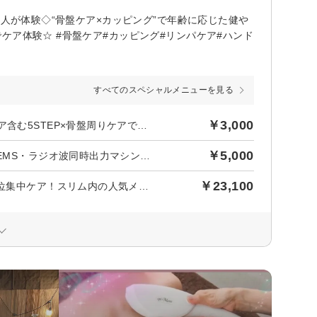
万人が体験◇“骨盤ケア×カッピング”で年齢に応じた健や
ケア体験☆ #骨盤ケア#カッピング#リンパケア#ハンド
すべてのスペシャルメニューを見る
￥3,000
後日【954円】相当ポイントバック／【美ボディメイク】温めケア含む5STEP×骨盤周りケアでスッキリ！代謝サポート◎80分￥3000
￥5,000
後日【1,590円】相当ポイントバック／【二の腕ケア】キャビ・EMS・ラジオ波同時出力マシン×骨盤周りケアで華奢見えライン80分¥5000
￥23,100
後日【2,100円】相当ポイントバック／【都度払い】気になる部位集中ケア！スリム内の人気メニュー☆骨盤周りケア¥23100