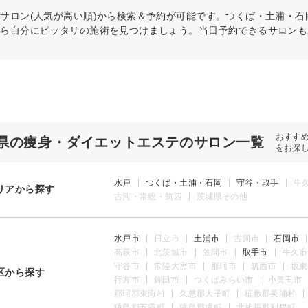
テ
サロン(人気が高い順)から検索＆予約が可能です。つくば・土浦・
から自分にピッタリの施術を見つけましょう。当日予約できるサロンも
おすす
県の痩身・ダイエットエステのサロン一覧
をお探
水戸
つくば・土浦・石岡
守谷・取手
牛
リアから探す
古河・常総・筑西
茨城県その他
水戸市
日立市
土浦市
古河市
石岡市
高萩市
北茨城市
笠間市
取手市
牛久市
守谷市
常陸大宮市
那珂市
筑西市
坂東
区から探す
行方市
鉾田市
つくばみらい市
小美玉市
那珂郡東海村
久慈郡大子町
稲敷郡美浦村
猿島郡五霞町
猿島郡境町
北相馬郡利根町