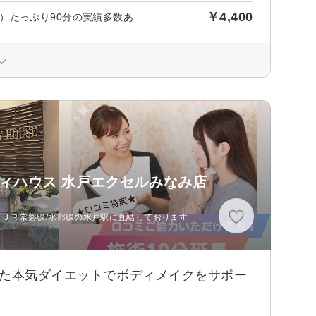
￥4,400
《女性限定》【体型が気になる方に】新カラダ革命コース（全身）たっぷり90分の実績多数あり☆
ィハウス 水戸エクセルみなみ店
、ＪＲ常磐線/水郡線の水戸駅に直結しております
した本気ダイエットでボディメイクをサポー