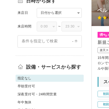
日時から探す
ベル
来店日
日付から選択
来店時間
〜
-
条件を指定して検索
件
新規
楽天ス
15年
ロンで
設備・サービスから探す
ルや脱
指定なし
ス
早朝受付可
深夜受付可・24時間営業
初回
年中無休
初回