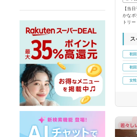
【当日
かなボ
トリー
ス
初回
初回
女性