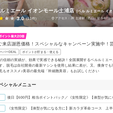
 ルミエール イオンモール土浦店
(ベル ルミエール イ
3.0
(11件)
アクセス：JR 土浦駅（西口）徒歩40分（
ご来店謝恩価格！スペシャルなキャンペーン実施中！
ーパーDEAL
ポイントが貯まる・使える
間の信頼の実績が、効果で実感できる秘訣！全国展開するベルルミエ
す。脱毛は自社開発の最新マシンを使用し結果に差が。又、痩身でも
毛もオススメ♪美容の最先端「幹細胞美容」もお試しください
ペシャルメニュー
《女性限定》【体型が気になる方に】新カラダ革命コース 上半