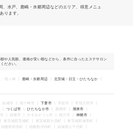
石岡、水戸、鹿嶋・水郷周辺などのエリア、得意メニュ
あります。
め順や人気順、価格が安い順などから、条件に合ったエステサロン
しください。
久・龍ヶ崎
鹿嶋・水郷周辺
北茨城・日立・ひたちなか
結城市
龍ケ崎市
下妻市
常総市
常陸太田市
つくば市
ひたちなか市
鹿嶋市
潮来市
市
稲敷市
かすみがうら市
桜川市
神栖市
東茨城郡茨城町
東茨城郡大洗町
東茨城郡城里町
稲敷郡阿見町
稲敷郡河内町
結城郡八千代町