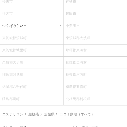
桜川市
神栖市
行方市
鉾田市
つくばみらい市
小美玉市
東茨城郡茨城町
東茨城郡大洗町
東茨城郡城里町
那珂郡東海村
久慈郡大子町
稲敷郡美浦村
稲敷郡阿見町
稲敷郡河内町
結城郡八千代町
猿島郡五霞町
猿島郡境町
北相馬郡利根町
エステサロン
顔脱毛
茨城県
口コミ数順（すべて）