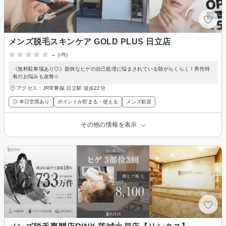
メンズ脱毛スキンケア GOLD PLUS 日立店
-
(-件)
《無料駐車場あり◎》面倒なヒゲの自己処理に悩まされている朝がらくらく！男性特
有のお悩みも改善☆
アクセス：JR常磐線 日立駅 徒歩22分
◎ 本日空席あり
ポイントが貯まる・使える
メンズ歓迎
その他の情報を表示