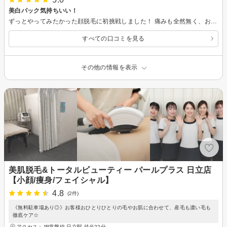
美白パック気持ちいい！
ずっとやってみたかった顔脱毛に初挑戦しました！ 痛みも全然無く、お顔を丁寧に洗っていただいてる最中は眠たくなるくらい気持ちよかったです（笑） 最後の美白パックがすごい良かったです◎お肌の色がワントーン上がりもちっと感もありました！ めちゃくちゃおすすめです！
すべての口コミを見る
その他の情報を表示
美肌脱毛&トータルビューティー パールプラス 日立店
【小顔/痩身/フェイシャル】
4.8
(2件)
《無料駐車場あり◎》お客様おひとりひとりの毛やお肌に合わせて、産毛も濃い毛も
徹底ケア☆
アクセス：JR常磐線 日立駅 徒歩22分