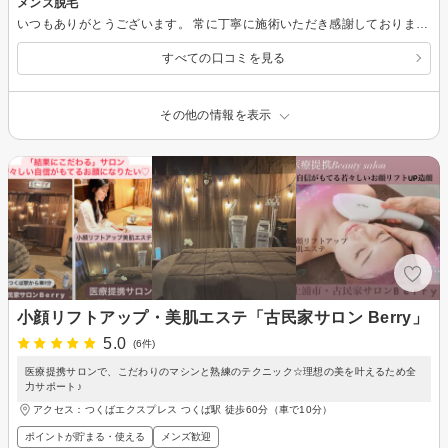
メンズ脱毛
いつもありがとうございます。 常に丁寧に施術いただき感謝しております。また次回お願いします！
すべての口コミを見る
その他の情報を表示
小顔リフトアップ・美肌エステ「古民家サロン Berry」
5.0
(6件)
医療提携サロンで、こだわりのマシンと熟練のテクニック☆理想の美を叶えるため全
力サポート♪
アクセス：つくばエクスプレス つくば駅 徒歩60分（車で10分）
ポイントが貯まる・使える
メンズ歓迎