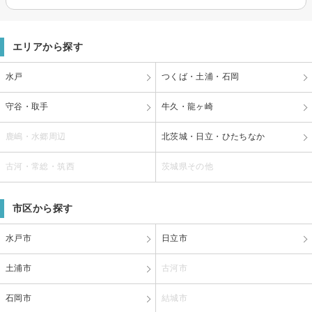
エリアから探す
水戸
つくば・土浦・石岡
守谷・取手
牛久・龍ヶ崎
鹿嶋・水郷周辺
北茨城・日立・ひたちなか
古河・常総・筑西
茨城県その他
市区から探す
水戸市
日立市
土浦市
古河市
石岡市
結城市