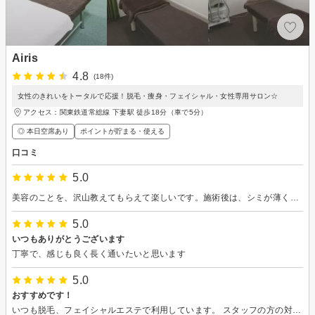
Airis
4.8
(18件)
女性のきれいをトータルで応援！脱毛・痩身・フェイシャル・女性専用サロン☆
アクセス：関東鉄道常総線 下妻駅 徒歩18分（車で5分）
◎ 本日空席あり
ポイントが貯まる・使える
口コミ
5.0
美容のことを、沢山教えてもらえて楽しいです。施術後は、シミが薄くなり毛穴が少し小さくなりました。維持していきたいです。
5.0
いつもありがとうございます
丁寧で、感じも良く長く通いたいと思います
5.0
おすすめです！
いつも脱毛、フェイシャルエステで利用しています。 スタッフの方の対応も良く、脱毛も効果があります。施術中の痛みもなくエステはとても気持ちいいです。