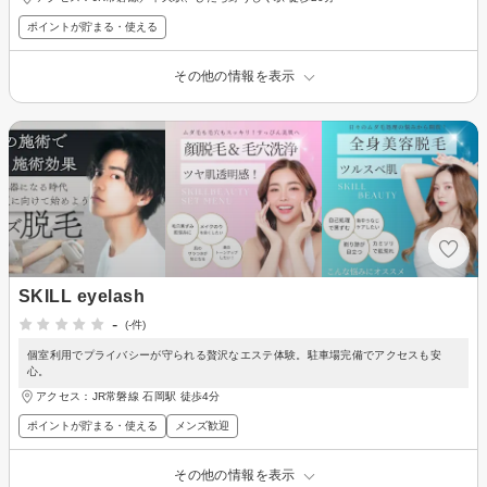
ポイントが貯まる・使える
その他の情報を表示
SKILL eyelash
-
(-件)
個室利用でプライバシーが守られる贅沢なエステ体験。駐車場完備でアクセスも安
心。
アクセス：JR常磐線 石岡駅 徒歩4分
ポイントが貯まる・使える
メンズ歓迎
その他の情報を表示