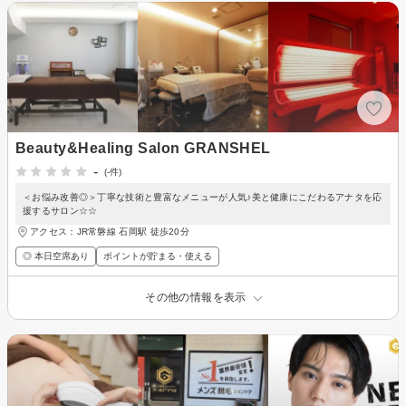
Beauty&Healing Salon GRANSHEL
-
(-件)
＜お悩み改善◎＞丁寧な技術と豊富なメニューが人気♪美と健康にこだわるアナタを応
援するサロン☆☆
アクセス：JR常磐線 石岡駅 徒歩20分
◎ 本日空席あり
ポイントが貯まる・使える
その他の情報を表示