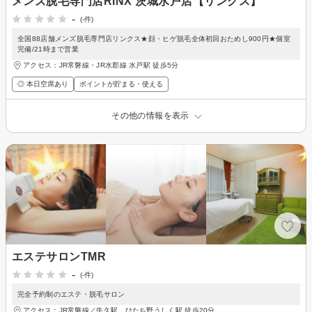
メンズ脱毛専門店RINX 茨城水戸店【リンクス】
-
(-件)
全国88店舗メンズ脱毛専門店リンクス★顔・ヒゲ脱毛全体初回おためし900円★個室
完備/21時まで営業
アクセス：JR常磐線・JR水郡線 水戸駅 徒歩5分
◎ 本日空席あり
ポイントが貯まる・使える
その他の情報を表示
エステサロンTMR
-
(-件)
完全予約制のエステ・脱毛サロン
アクセス：JR常磐線／牛久駅、ひたち野うしく駅 徒歩20分