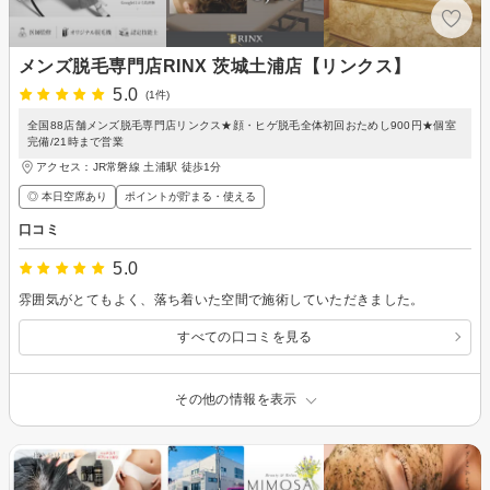
メンズ脱毛専門店RINX 茨城土浦店【リンクス】
5.0
(1件)
全国88店舗メンズ脱毛専門店リンクス★顔・ヒゲ脱毛全体初回おためし900円★個室
完備/21時まで営業
アクセス：JR常磐線 土浦駅 徒歩1分
◎ 本日空席あり
ポイントが貯まる・使える
口コミ
5.0
雰囲気がとてもよく、落ち着いた空間で施術していただきました。
すべての口コミを見る
その他の情報を表示