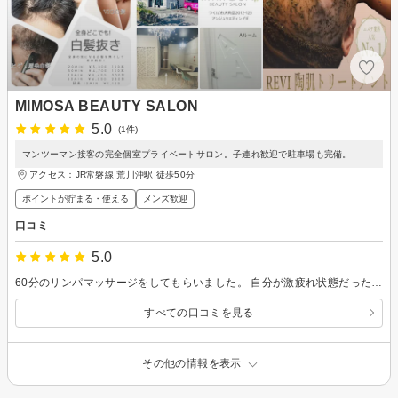
MIMOSA BEAUTY SALON
5.0
(1件)
マンツーマン接客の完全個室プライベートサロン。子連れ歓迎で駐車場も完備。
アクセス：JR常磐線 荒川沖駅 徒歩50分
ポイントが貯まる・使える
メンズ歓迎
口コミ
5.0
60分のリンパマッサージをしてもらいました。 自分が激疲れ状態だったのもあるかも知れませんが、めちゃくちゃ効きました。 あっと言う間に60分が過ぎてしまい、ちょっと心残りでした。 翌日も調子良く、リピート確定ですね。
すべての口コミを見る
その他の情報を表示