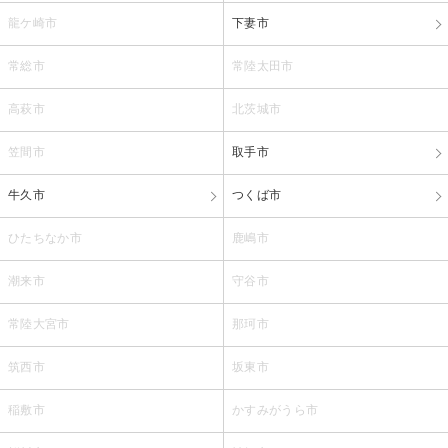
龍ケ崎市
下妻市
常総市
常陸太田市
高萩市
北茨城市
笠間市
取手市
牛久市
つくば市
ひたちなか市
鹿嶋市
潮来市
守谷市
常陸大宮市
那珂市
筑西市
坂東市
稲敷市
かすみがうら市