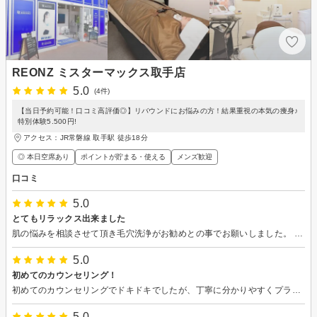
REONZ ミスターマックス取手店
5.0
(4件)
【当日予約可能！口コミ高評価◎】リバウンドにお悩みの方！結果重視の本気の痩身♪
特別体験5.500円!
アクセス：JR常磐線 取手駅 徒歩18分
◎ 本日空席あり
ポイントが貯まる・使える
メンズ歓迎
口コミ
5.0
とてもリラックス出来ました
肌の悩みを相談させて頂き毛穴洗浄がお勧めとの事でお願いしました。 とても落ち着いて清潔な店内と、 優しいスタッフさんに丁寧に施術して頂きとてもリラックス出来ました！ またお願いしたいです♪
5.0
初めてのカウンセリング！
初めてのカウンセリングでドキドキでしたが、丁寧に分かりやすくプランやコースを説明してくれました！ 色々なお話ができて楽しかったです♪
5.0