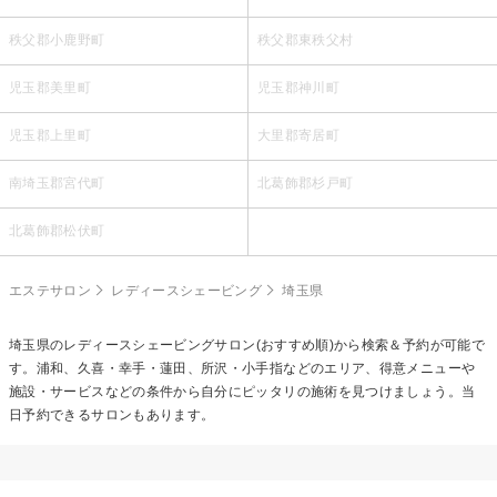
秩父郡小鹿野町
秩父郡東秩父村
児玉郡美里町
児玉郡神川町
児玉郡上里町
大里郡寄居町
南埼玉郡宮代町
北葛飾郡杉戸町
北葛飾郡松伏町
エステサロン
レディースシェービング
埼玉県
埼玉県の
レディースシェービング
サロン(おすすめ順)から検索＆予約が可能で
す。浦和、久喜・幸手・蓮田、所沢・小手指などのエリア、得意メニューや
施設・サービスなどの条件から自分にピッタリの施術を見つけましょう。当
日予約できるサロンもあります。