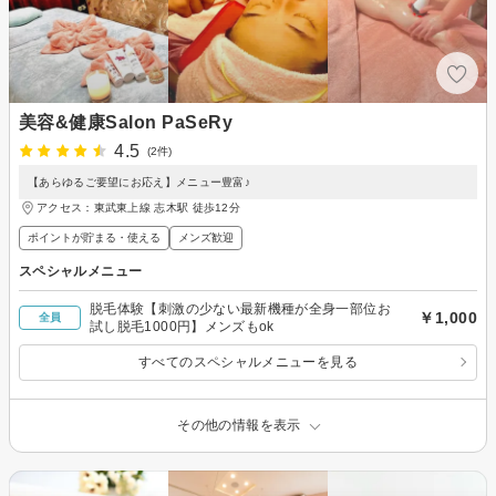
美容&健康Salon PaSeRy
4.5
(2件)
【あらゆるご要望にお応え】メニュー豊富♪
アクセス：東武東上線 志木駅 徒歩12分
ポイントが貯まる・使える
メンズ歓迎
スペシャルメニュー
脱毛体験【刺激の少ない最新機種が全身一部位お
￥1,000
全員
試し脱毛1000円】メンズもok
すべてのスペシャルメニューを見る
その他の情報を表示