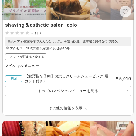
shaving＆esthetic salon leolo
-
(-件)
美肌ケアと個室完備で大人女性に人気。子連れ歓迎、駐車場も完備なので安心。
アクセス：JR埼京線 武蔵浦和駅 徒歩10分
ポイントが貯まる・使える
スペシャルメニュー
【瀧澤指名予約】お試しクリームシェービング(眉
￥5,010
初回
カット付き)
すべてのスペシャルメニューを見る
その他の情報を表示