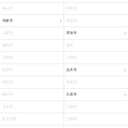
狭山市
羽生市
鴻巣市
深谷市
上尾市
草加市
越谷市
蕨市
戸田市
入間市
朝霞市
志木市
和光市
新座市
桶川市
久喜市
北本市
八潮市
富士見市
三郷市