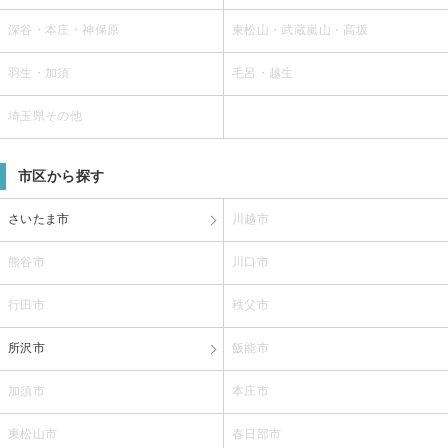
深谷・本庄・神保原
東松山・武蔵嵐山・高坂
羽生・加須
毛呂・越生
埼玉県その他
市区から探す
さいたま市
川越市
熊谷市
川口市
行田市
秩父市
所沢市
飯能市
加須市
本庄市
東松山市
春日部市