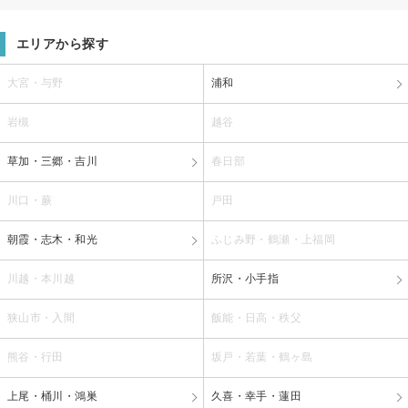
エリアから探す
大宮・与野
浦和
岩槻
越谷
草加・三郷・吉川
春日部
川口・蕨
戸田
朝霞・志木・和光
ふじみ野・鶴瀬・上福岡
川越・本川越
所沢・小手指
狭山市・入間
飯能・日高・秩父
熊谷・行田
坂戸・若葉・鶴ヶ島
上尾・桶川・鴻巣
久喜・幸手・蓮田