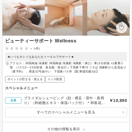
ビューティーサポート Wellness
-
(-件)
★いつもキレイなあなたをトータルでサポート★
アクセス：JR高崎線 鴻巣駅 JR高崎線 鴻巣駅 鴻巣駅（東口）車13分前後 ○2番乗り
場 バス/13～15分前後 真名板・落合行→下屈巣下車/すぐそば 鴻巣駅から送迎あり
（要予約） 、県道32号線ぞい 下屈巣バス停 【駐車場完備3台】
ポイントが貯まる・使える
メンズ歓迎
スペシャルメニュー
ブライダルシェービング（顔・襟足・背中・肩周
￥10,890
全員
り）（幹細胞エキス・保湿パック付） ＊和装花嫁
様にも！
すべてのスペシャルメニューを見る
その他の情報を表示