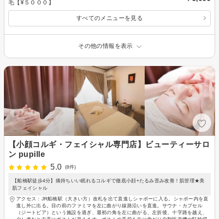
毛【¥５０００】
すべてのメニューを見る
その他の情報を表示
【小顔コルギ・フェイシャル専門店】ビューティーサロ
ン pupille
5.0
(8件)
【船橋駅徒歩4分】痛持ちいい眠れるコルギで徹底小顔+たるみ歪み改善！肌管理★美
肌フェイシャル
アクセス：JR船橋駅（大きい方）改札を出て直進しシャポーに入る。シャポー内を直
進し外に出る。目の前のファミマを左に曲がり線路沿いを直進。サウナ・カプセル
（ジートピア）という施設を過ぎ、最初の角を左に曲がる、左折後、十字路を越え、