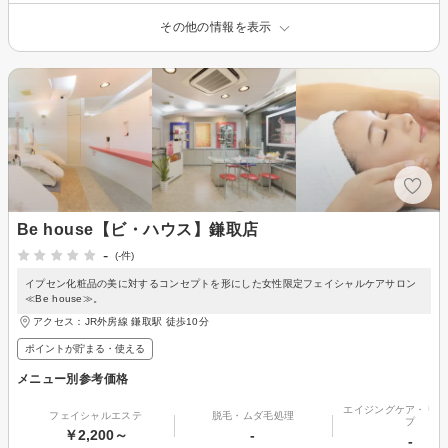
その他の情報を表示
Be house【ビ・ハウス】鎌取店
-
(-件)
イプセン化粧品の美に対するコンセプトを形にした女性限定フェイシャルケアサロン
≪Be house≫。
アクセス：JR外房線 鎌取駅 徒歩10分
ポイントが貯まる・使える
メニュー別参考価格
エイジングケア・リフ
フェイシャルエステ
脱毛・ムダ毛処理
プ
￥2,200～
-
-