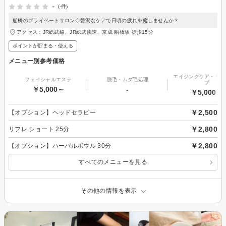
-
(-件)
船橋のプライベートサロン◇贅沢なケアで日頃の疲れを癒しませんか？
アクセス：JR総武線、JR総武快速、京成 船橋駅 徒歩15分
ポイントが貯まる・使える
メニュー別参考価格
エイジングケア・リフ
フェイシャルエステ
脱毛・ムダ毛処理
プ
￥5,000～
-
￥5,000～
￥2,500
【オプション】ヘッドセラピー
￥2,800
リフレ ショート 25分
￥2,800
【オプション】ハーバルボウル 30分
すべてのメニューを見る
その他の情報を表示