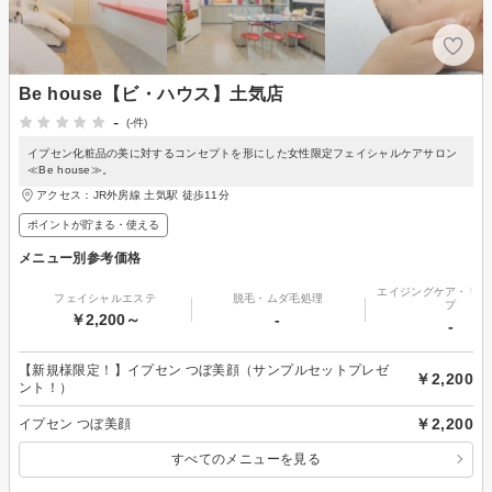
Be house【ビ・ハウス】土気店
-
(-件)
イプセン化粧品の美に対するコンセプトを形にした女性限定フェイシャルケアサロン
≪Be house≫。
アクセス：JR外房線 土気駅 徒歩11分
ポイントが貯まる・使える
メニュー別参考価格
エイジングケア・リフ
フェイシャルエステ
脱毛・ムダ毛処理
プ
￥2,200～
-
-
【新規様限定！】イプセン つぼ美顔（サンプルセットプレゼ
￥2,200
ント！）
￥2,200
イプセン つぼ美顔
すべてのメニューを見る