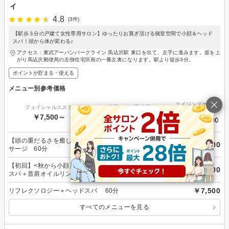
ィ
4.8
(3件)
【駅歩３分の戸建て女性専用サロン】ゆったりお寛ぎ頂ける個室空間で小顔＆ヘッド
スパ！頭から体が変わる♪
アクセス：東武アーバンパークライン 馬込沢駅 東口を出て、左手に進みます。坂を上
がり馬込沢郵便局の左側住宅区画の一番左奥になります。駅より徒歩3分。
ポイントが貯まる・使える
メニュー別参考価格
エイジングケア・リフ
フェイシャルエステ
脱毛・ムダ毛処理
プ
￥7,500～
-
￥7,500～
【頭の重だるさを癒して小顔】ヘッドスパ＋小顔リンパマッ
￥6,600
サージ 60分
【初回】<秋から小顔！＞シャープフェイス小顔矯正＋ヘッド
￥7,500
スパ＋首肩オイルリンパ 60分
￥7,500
リフレクソロジー＋ヘッドスパ 60分
すべてのメニューを見る