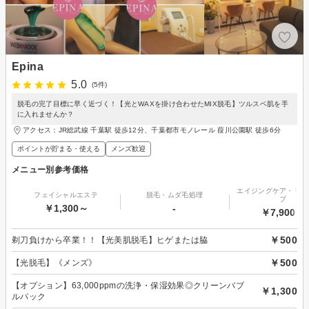
Epina
5.0
(5件)
脱毛の完了目標に早く近づく！【光とWAXを掛け合わせたMIX脱毛】ツルスベ肌を手
に入れませんか？
アクセス：JR総武線 千葉駅 徒歩12分、千葉都市モノレール 葭川公園駅 徒歩6分
ポイントが貯まる・使える
メンズ歓迎
メニュー別参考価格
エイジングケア・リフ
フェイシャルエステ
脱毛・ムダ毛処理
プ
￥1,300～
-
￥7,900～
￥500
剃刀負けから卒業！！【光美肌脱毛】ヒゲまたは脇
￥500
【光脱毛】《メンズ》
【オプション】63,000ppmの洗浄・保湿効果◎クリーンバブ
￥1,300
ルパック