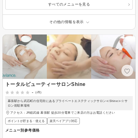
すべてのメニューを見る
その他の情報を表示
トータルビューティーサロンShine
-
(-件)
幕張駅から武石町の住宅街にあるプライベートエステティックサロン≪Shine≫☆サ
ロン前駐車場有
アクセス：JR総武線 幕張駅 徒歩20分電車でご来店の方はお電話ください
ポイントが貯まる・使える
楽天ペイアプリ対応
メニュー別参考価格