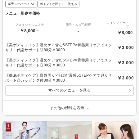
楽天スーパーDEAL
ポイントが貯まる・使える
メニュー別参考価格
エイジングケア・リフ
フェイシャルエステ
脱毛・ムダ毛処理
プ
￥8,000～
-
￥8,000～
【美ボディメイク】温めケア含む5STEP×骨盤周りケアでスッ
￥3,000
キリ！代謝サポート◎80分￥3000
【美ボディメイク】温めケア含む5STEP×骨盤周りケアでスッ
￥3,000
キリ！代謝サポート◎80分￥3000
【徹底ボディケア】骨盤周り×汗ばむ温感5STEPケアで巡りサ
￥3,000
ポート◎カッピング付80分￥3000
すべてのメニューを見る
その他の情報を表示