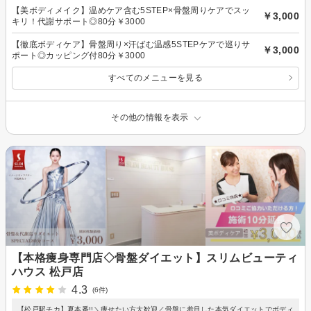
【美ボディメイク】温めケア含む5STEP×骨盤周りケアでスッ
￥3,000
キリ！代謝サポート◎80分￥3000
【徹底ボディケア】骨盤周り×汗ばむ温感5STEPケアで巡りサ
￥3,000
ポート◎カッピング付80分￥3000
すべてのメニューを見る
その他の情報を表示
【本格痩身専門店◇骨盤ダイエット】スリムビューティ
ハウス 松戸店
4.3
(6件)
【松戸駅チカ】夏本番!!＼痩せたい方大歓迎／骨盤に着目した本気ダイエットでボディ