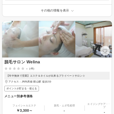
その他の情報を表示
脱毛サロン Welina
-
(-件)
【年中無休で営業】エステ＆ネイルが出来るプライベートサロン☆
アクセス：JR内房線 館山駅 徒歩2分
ポイントが貯まる・使える
メニュー別参考価格
エイジングケア・リフ
フェイシャルエステ
脱毛・ムダ毛処理
プ
￥3,300～
-
-