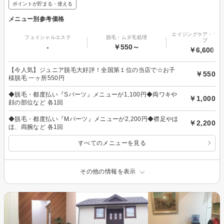
ポイントが貯まる・使える
メニュー別参考価格
エイジングケア・リフ
フェイシャルエステ
脱毛・ムダ毛処理
プ
-
￥550～
￥6,600～
【今人気】ジュニア脱毛大好評！全国第１位の当店で☆お子
￥550
様脱毛 一ヶ所550円
◆脱毛・都度払い『Sパーツ』メニューが1,100円◆両ワキや
￥1,000
顔の部位など 各1回
◆脱毛・都度払い『Mパーツ』メニューが2,200円◆襟足やほ
￥2,200
ほ、両腕など 各1回
すべてのメニューを見る
その他の情報を表示