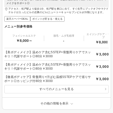
メイクをサポート◎
アクセス：松戸駅より徒歩1分、松戸駅を東口に出て、すぐ右手にブックオフやマクド
ナルドが入ったビルの左隣のビル(ニュートーキョーセブンビル)の5階になります。
楽天スーパーDEAL
ポイントが貯まる・使える
メニュー別参考価格
エイジングケア・リフ
フェイシャルエステ
脱毛・ムダ毛処理
プ
￥8,000～
-
￥8,000～
【美ボディメイク】温めケア含む5STEP×骨盤周りケアでスッ
￥3,000
キリ！代謝サポート◎80分￥3000
【美ボディメイク】温めケア含む5STEP×骨盤周りケアでスッ
￥3,000
キリ！代謝サポート◎80分￥3000
【徹底ボディケア】骨盤周り×汗ばむ温感5STEPケアで巡りサ
￥3,000
ポート◎カッピング付80分￥3000
すべてのメニューを見る
その他の情報を表示