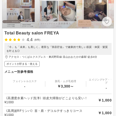
Total Beauty salon FREYA
4.4
(6件)
「今」も「未来」も美しく。着実な『美容貯金』で健康的で美しい肌質・体質・髪質
を叶える◎
アクセス：つくばエクスプレス・東武野田線 流山おおたかの森駅 徒歩4分
ポイントが貯まる・使える
メニュー別参考価格
エイジングケア・リフ
フェイシャルエステ
脱毛・ムダ毛処理
プ
-
￥3,300～
-
《高濃度水素ヘッド洗浄》頭皮大掃除がどこよりも安い！
￥1,000
¥1000
《高周波RFリンパ》首・肩・デコルテすっきりコース
￥1,000
¥1000