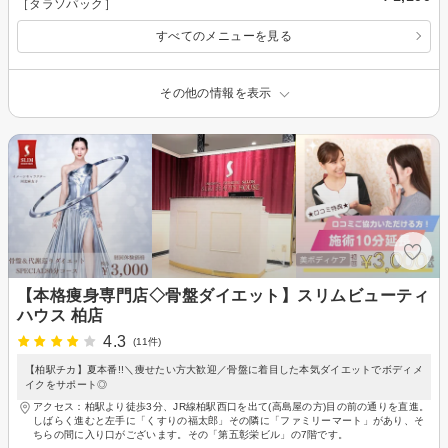
［タラソパック］
すべてのメニューを見る
その他の情報を表示
【本格痩身専門店◇骨盤ダイエット】スリムビューティ
ハウス 柏店
4.3
(11件)
【柏駅チカ】夏本番!!＼痩せたい方大歓迎／骨盤に着目した本気ダイエットでボディメ
イクをサポート◎
アクセス：柏駅より徒歩3分、JR線柏駅西口を出て(高島屋の方)目の前の通りを直進。
しばらく進むと左手に「くすりの福太郎」その隣に「ファミリーマート」があり、そ
ちらの間に入り口がございます。その「第五彰栄ビル」の7階です。