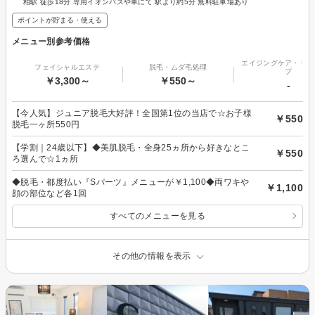
柏駅 徒歩18分 専用イオンバスや車にて 駅より約5分 無料駐車場あり
ポイントが貯まる・使える
メニュー別参考価格
エイジングケア・リフ
フェイシャルエステ
脱毛・ムダ毛処理
プ
￥3,300～
￥550～
-
【今人気】ジュニア脱毛大好評！全国第1位の当店で☆お子様
￥550
脱毛一ヶ所550円
【学割｜24歳以下】◆美肌脱毛・全身25ヵ所から好きなとこ
￥550
ろ選んで☆1ヵ所
◆脱毛・都度払い『Sパーツ』メニューが￥1,100◆両ワキや
￥1,100
顔の部位など各1回
すべてのメニューを見る
その他の情報を表示