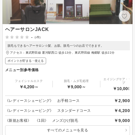
ヘアーサロンJACK
-
(-件)
脱毛もできるヘアーサロン☆髪、お肌、脱毛一つのお店でできます。
アクセス：東武野田線 運河駅西口 徒歩13分、東武野田線 梅郷駅 徒歩22分
ポイントが貯まる・使える
メニュー別参考価格
エイジングケア・リフ
フェイシャルエステ
脱毛・ムダ毛処理
プ
￥4,200～
￥9,000～
￥10,000～
￥2,900
《レディースシェービング》 お手軽コース
￥4,200
《レディースシェービング》 スタンダードコース
￥9,000
《新規お客様》 《1回》 メンズひげ脱毛
すべてのメニューを見る