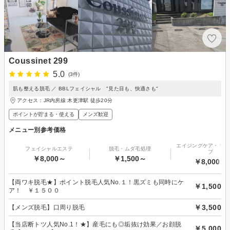
Coussinet 299
5.0
(3件)
肌も整える脱毛 ／ BBLフェイシャル "見た目も、快適さも"
アクセス：JR内房線 木更津駅 徒歩20分
ポイントが貯まる・使える
メンズ歓迎
メニュー別参考価格
エイジングケア・リフ
フェイシャルエステ
脱毛・ムダ毛処理
プ
￥8,000～
￥1,500～
￥8,000～
【両ワキ脱毛★】ポイント脱毛人気No.１！黒ズミも同時にケ
￥1,500
ア！ ￥１５００
￥3,500
【メンズ脱毛】口周り脱毛
【当店断トツ人気No.1！★】産毛にも◎垢抜け効果／お顔脱
￥5,000