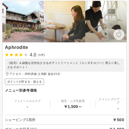
Aphrodite
4.0
(1件)
《脱毛》＆細胞を活性化させるボディトリートメント《エンダモロジー》導入☆美し
さをサポート！
アクセス：JR外房線 土気駅 徒歩15分
ポイントが貯まる・使える
メニュー別参考価格
エイジングケア・リフ
フェイシャルエステ
脱毛・ムダ毛処理
プ
-
￥1,500～
-
￥500
シェービング1箇所