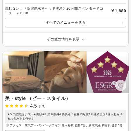
濡れない！《高濃度水素ヘッド洗浄》20分間スタンダードコ
￥1,880
ース ￥1880
すべてのメニューを見る
その他の情報を表示
美・style （ビー・スタイル）
4.5
(5件)
★5つ星認定サロン★美肌&即効果痩身&美脱毛！顧客満足度4年連続全国1位☆あらゆ
るお悩みをお任せ！
アクセス：東武アーバンパークライン 鎌ヶ谷駅 徒歩7分、新京成線 初富駅 徒歩5分