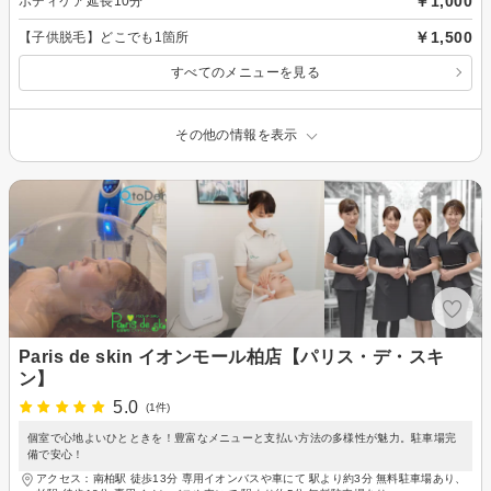
￥1,000
ボディケア延長10分
￥1,500
【子供脱毛】どこでも1箇所
すべてのメニューを見る
その他の情報を表示
Paris de skin イオンモール柏店【パリス・デ・スキ
ン】
5.0
(1件)
個室で心地よいひとときを！豊富なメニューと支払い方法の多様性が魅力。駐車場完
備で安心！
アクセス：南柏駅 徒歩13分 専用イオンバスや車にて 駅より約3分 無料駐車場あり、