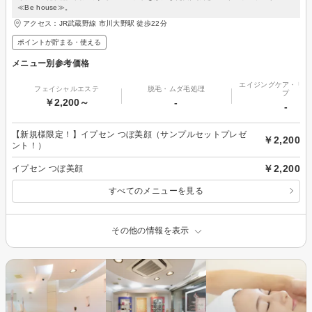
≪Be house≫。
アクセス：JR武蔵野線 市川大野駅 徒歩22分
ポイントが貯まる・使える
メニュー別参考価格
エイジングケア・リフ
フェイシャルエステ
脱毛・ムダ毛処理
プ
￥2,200～
-
-
【新規様限定！】イプセン つぼ美顔（サンプルセットプレゼ
￥2,200
ント！）
￥2,200
イプセン つぼ美顔
すべてのメニューを見る
その他の情報を表示