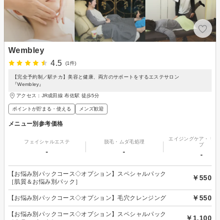
Wembley
4.5
(1件)
【完全予約制／駅チカ】美容と健康、両方のサポートをするエステサロン
『Wembley』
アクセス：JR成田線 布佐駅 徒歩5分
ポイントが貯まる・使える
メンズ歓迎
メニュー別参考価格
エイジングケア・リフ
フェイシャルエステ
脱毛・ムダ毛処理
プ
-
-
-
【お悩み別パックコース◇オプション】スペシャルパック
￥550
［肌質＆お悩み別パック］
￥550
【お悩み別パックコース◇オプション】毛穴クレンジング
【お悩み別パックコース◇オプション】スペシャルパック
￥1,100