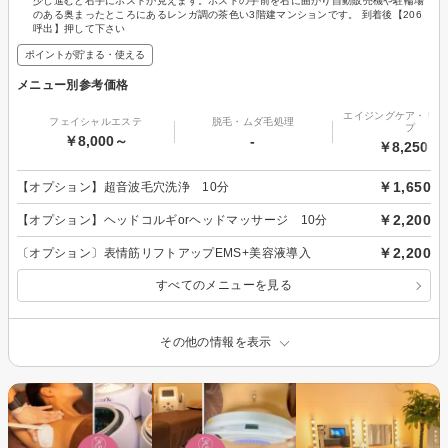
少し進むと右手にポストが見えます。ポストの手前を右に曲がり自動販売機や駐輪場
のある奥まったところにあるレンガ調の茶色い3階建マンションです。 到着後【206
呼出】押して下さい
ポイントが貯まる・使える
メニュー別参考価格
エイジングケア・リフ
フェイシャルエステ
脱毛・ムダ毛処理
プ
￥8,000～
-
￥8,250～
￥1,650
【オプション】超音波毛穴洗浄 10分
￥2,200
【オプション】ヘッドコルギorヘッドマッサージ 10分
￥2,200
〔オプション〕表情筋リフトアップEMS+美容液導入
すべてのメニューを見る
その他の情報を表示