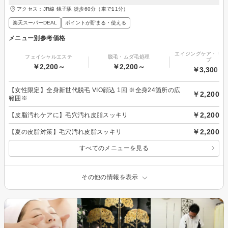
アクセス：JR線 銚子駅 徒歩60分（車で11分）
楽天スーパーDEAL
ポイントが貯まる・使える
メニュー別参考価格
エイジングケア・リフ
フェイシャルエステ
脱毛・ムダ毛処理
プ
￥2,200～
￥2,200～
￥3,300～
【女性限定】全身新世代脱毛 VIO顔込 1回 ※全身24箇所の広
￥2,200
範囲※
￥2,200
【皮脂汚れケアに】毛穴汚れ皮脂スッキリ
￥2,200
【夏の皮脂対策】毛穴汚れ皮脂スッキリ
すべてのメニューを見る
その他の情報を表示