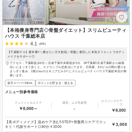
【本格痩身専門店◇骨盤ダイエット】スリムビューティ
ハウス 千葉総本店
4.1
(9件)
【千葉駅チカ】夏本番!!＼痩せたい方大歓迎／骨盤に着目した本気ダイエットでボディ
メイクをサポート◎
アクセス：千葉駅徒歩6分／京成千葉中央駅徒歩5分、JR千葉駅/京成千葉駅から線路
沿いにまっすぐ歩くと、スクランブル交差点にでます。日高屋、EXビルの間の通りを
まっすぐ進み、1階がauのエキニアビル3Ｆにスリムビューティハウス千葉総本店が御
座います。
楽天スーパーDEAL
ポイントが貯まる・使える
メニュー別参考価格
エイジングケア・リフ
フェイシャルエステ
脱毛・ムダ毛処理
プ
￥8,000～
-
￥8,000～
【美ボディメイク】温めケア含む5STEP×骨盤周りケアでスッ
￥3,000
キリ！代謝サポート◎80分￥3000