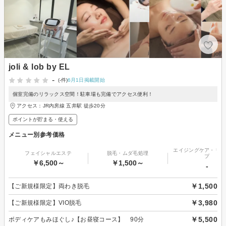
joli & lob by EL
-
(-件)
6月1日掲載開始
個室完備のリラックス空間！駐車場も完備でアクセス便利！
アクセス：JR内房線 五井駅 徒歩20分
ポイントが貯まる・使える
メニュー別参考価格
エイジングケア・リフ
フェイシャルエステ
脱毛・ムダ毛処理
プ
￥6,500～
￥1,500～
-
￥1,500
【ご新規様限定】両わき脱毛
￥3,980
【ご新規様限定】VIO脱毛
￥5,500
ボディケアもみほぐし♪【お昼寝コース】 90分