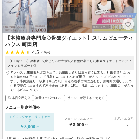
【本格痩身専門店◇骨盤ダイエット】スリムビューティ
ハウス 町田店
4.5
(10件)
【町田駅チカ】夏本番!!＼痩せたい方大歓迎／骨盤に着目した本気ダイエットでボディ
メイクをサポート◎
アクセス：JR町田駅北口を出て、原町田大通りは真っ直ぐに進み、町田街道とぶつか
る交差点の右手の1Fに「月島もんじゃ もへじ町田店」が入っているビルの7Fで
す。、小田急線町田駅東口を出て町田街道を右手方向に進むと、原町田大通りとぶつ
かる交差点に出ますので左手正面にある、1Fに「月島もんじゃ もへじ町田店」が入っ
ているビルの7Fです。
◎ 本日空席あり
楽天スーパーDEAL
ポイントが貯まる・使える
メニュー別参考価格
エイジングケア・リフトアッ
フェイシャルエステ
脱毛・ムダ毛処
プ
￥8,000～
-
￥8,000～
【毛穴・ツヤ印象】毛穴洗浄×コラーゲン配合の保湿ケアで心