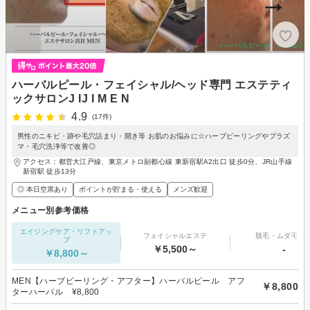
ハーバルピール・フェイシャル/ヘッド専門 エステティ
ックサロンJ IJ I M E N
4.9
(17件)
男性のニキビ・跡や毛穴詰まり・開き等 お肌のお悩みに☆ハーブピーリングやプラズ
マ・毛穴洗浄等で改善◎
アクセス：都営大江戸線、東京メトロ副都心線 東新宿駅A2出口 徒歩0分、JR山手線
新宿駅 徒歩13分
◎ 本日空席あり
ポイントが貯まる・使える
メンズ歓迎
メニュー別参考価格
エイジングケア・リフトアッ
フェイシャルエステ
脱毛・ムダ毛処
プ
￥5,500～
-
￥8,800～
MEN【ハーブピーリング・アフター】ハーバルピール アフ
￥8,800
ターハーバル ¥8,800