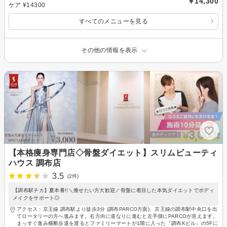
￥14,300
ケア ¥14300
すべてのメニューを見る
その他の情報を表示
【本格痩身専門店◇骨盤ダイエット】スリムビューティ
ハウス 調布店
3.5
(2件)
【調布駅チカ】夏本番!!＼痩せたい方大歓迎／骨盤に着目した本気ダイエットでボディ
メイクをサポート◎
アクセス：京王線 調布駅より徒歩3分 (調布PARCO方面)、京王線の調布駅中央口を出
てロータリーの方へ進みます。右方向に道なりに進むと左手側にPARCOが見えます。
まっすぐ進み横断歩道を渡るとファミリーマートが1階に入った「調布Kビル」の5Fに