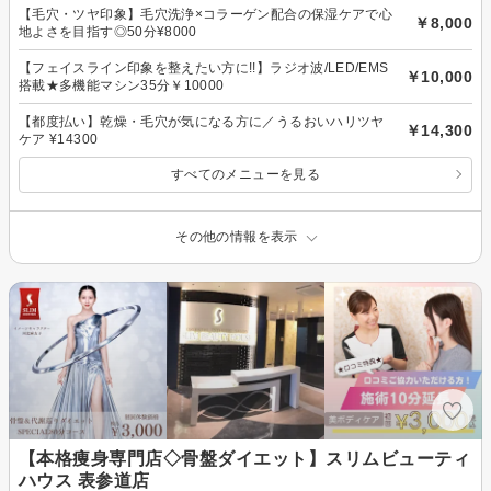
【毛穴・ツヤ印象】毛穴洗浄×コラーゲン配合の保湿ケアで心
￥8,000
地よさを目指す◎50分¥8000
【フェイスライン印象を整えたい方に!!】ラジオ波/LED/EMS
￥10,000
搭載★多機能マシン35分￥10000
【都度払い】乾燥・毛穴が気になる方に／うるおいハリツヤ
￥14,300
ケア ¥14300
すべてのメニューを見る
その他の情報を表示
【本格痩身専門店◇骨盤ダイエット】スリムビューティ
ハウス 表参道店