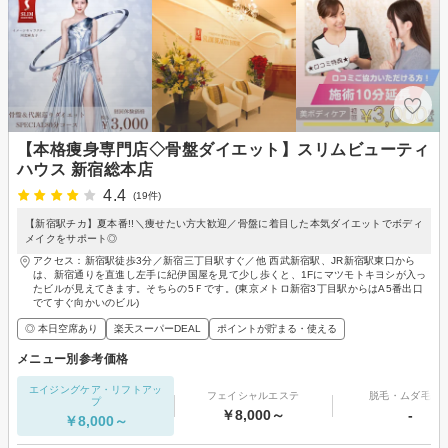
【本格痩身専門店◇骨盤ダイエット】スリムビューティ
ハウス 新宿総本店
4.4
(19件)
【新宿駅チカ】夏本番!!＼痩せたい方大歓迎／骨盤に着目した本気ダイエットでボディ
メイクをサポート◎
アクセス：新宿駅徒歩3分／新宿三丁目駅すぐ／他 西武新宿駅、JR新宿駅東口から
は、新宿通りを直進し左手に紀伊国屋を見て少し歩くと、1Fにマツモトキヨシが入っ
たビルが見えてきます。そちらの5Ｆです。(東京メトロ新宿3丁目駅からはA5番出口
でてすぐ向かいのビル)
◎ 本日空席あり
楽天スーパーDEAL
ポイントが貯まる・使える
メニュー別参考価格
エイジングケア・リフトアッ
フェイシャルエステ
脱毛・ムダ毛処
プ
￥8,000～
-
￥8,000～