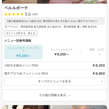
ペルルボーテ
5.0
(1件)
【都立家政駅北口から徒歩2分】東洋医学の考え方を取り入れた漢方アロマサロン
アクセス：西武新宿線 都立家政駅 北口徒歩2分、西武新宿線 鷺ノ宮駅 徒歩5分
ポイントが貯まる・使える
メニュー別参考価格
エイジングケア・リフトアッ
フェイシャルエステ
脱毛・ムダ毛処
プ
￥8,250～
-
￥8,250～
￥8,250
小顔引き締めリンパ 50分
￥8,800
漢方アロマdeフェイシャル 60分
すべてのメニューを見る
その他の情報を表示