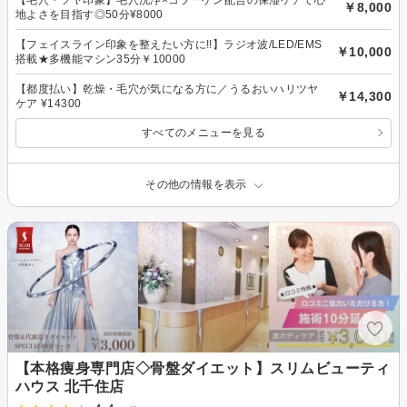
￥8,000
地よさを目指す◎50分¥8000
【フェイスライン印象を整えたい方に!!】ラジオ波/LED/EMS
￥10,000
搭載★多機能マシン35分￥10000
【都度払い】乾燥・毛穴が気になる方に／うるおいハリツヤ
￥14,300
ケア ¥14300
すべてのメニューを見る
その他の情報を表示
【本格痩身専門店◇骨盤ダイエット】スリムビューティ
ハウス 北千住店