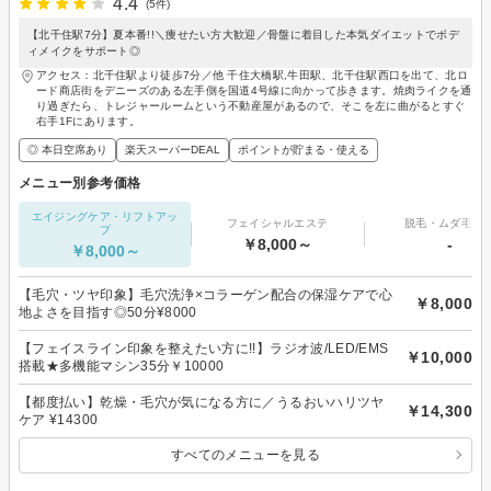
4.4
(5件)
【北千住駅7分】夏本番!!＼痩せたい方大歓迎／骨盤に着目した本気ダイエットでボデ
ィメイクをサポート◎
アクセス：北千住駅より徒歩7分／他 千住大橋駅,牛田駅、北千住駅西口を出て、北ロ
ード商店街をデニーズのある左手側を国道4号線に向かって歩きます。焼肉ライクを通
り過ぎたら、トレジャールームという不動産屋があるので、そこを左に曲がるとすぐ
右手1Fにあります。
◎ 本日空席あり
楽天スーパーDEAL
ポイントが貯まる・使える
メニュー別参考価格
エイジングケア・リフトアッ
フェイシャルエステ
脱毛・ムダ毛処
プ
￥8,000～
-
￥8,000～
【毛穴・ツヤ印象】毛穴洗浄×コラーゲン配合の保湿ケアで心
￥8,000
地よさを目指す◎50分¥8000
【フェイスライン印象を整えたい方に!!】ラジオ波/LED/EMS
￥10,000
搭載★多機能マシン35分￥10000
【都度払い】乾燥・毛穴が気になる方に／うるおいハリツヤ
￥14,300
ケア ¥14300
すべてのメニューを見る