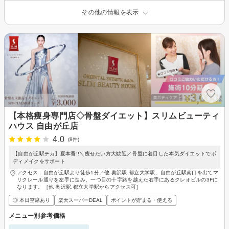
その他の情報を表示
【本格痩身専門店◇骨盤ダイエット】スリムビューティ
ハウス 自由が丘店
4.0
(8件)
【自由が丘駅チカ】夏本番!!＼痩せたい方大歓迎／骨盤に着目した本気ダイエットでボ
ディメイクをサポート
アクセス：自由が丘駅より徒歩1分／他 奥沢駅,都立大学駅、自由が丘駅南口を出てマ
リクレール通りを左手に進み、一つ目の十字路を越えた右手にあるクレオビルの3Fに
なります。［他 奥沢駅,都立大学駅からアクセス可］
◎ 本日空席あり
楽天スーパーDEAL
ポイントが貯まる・使える
メニュー別参考価格