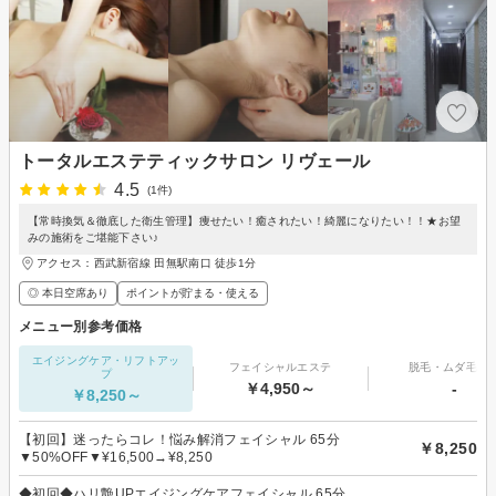
トータルエステティックサロン リヴェール
4.5
(1件)
【常時換気＆徹底した衛生管理】痩せたい！癒されたい！綺麗になりたい！！★お望
みの施術をご堪能下さい♪
アクセス：西武新宿線 田無駅南口 徒歩1分
◎ 本日空席あり
ポイントが貯まる・使える
メニュー別参考価格
エイジングケア・リフトアッ
フェイシャルエステ
脱毛・ムダ毛処
プ
￥4,950～
-
￥8,250～
【初回】迷ったらコレ！悩み解消フェイシャル 65分
￥8,250
▼50%OFF▼¥16,500→¥8,250
◆初回◆ハリ艶UPエイジングケアフェイシャル 65分