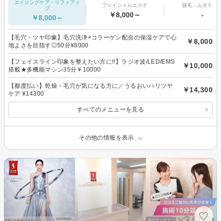
エイジングケア・リフトアッ
フェイシャルエステ
脱毛・ムダ毛処
プ
￥8,000～
-
￥8,000～
【毛穴・ツヤ印象】毛穴洗浄×コラーゲン配合の保湿ケアで心
￥8,000
地よさを目指す◎50分¥8000
【フェイスライン印象を整えたい方に!!】ラジオ波/LED/EMS
￥10,000
搭載★多機能マシン35分￥10000
【都度払い】乾燥・毛穴が気になる方に／うるおいハリツヤ
￥14,300
ケア ¥14300
すべてのメニューを見る
その他の情報を表示