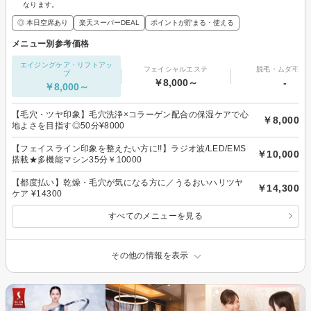
なります。
◎ 本日空席あり
楽天スーパーDEAL
ポイントが貯まる・使える
メニュー別参考価格
エイジングケア・リフトアッ
フェイシャルエステ
脱毛・ムダ毛処
プ
￥8,000～
-
￥8,000～
【毛穴・ツヤ印象】毛穴洗浄×コラーゲン配合の保湿ケアで心
￥8,000
地よさを目指す◎50分¥8000
【フェイスライン印象を整えたい方に!!】ラジオ波/LED/EMS
￥10,000
搭載★多機能マシン35分￥10000
【都度払い】乾燥・毛穴が気になる方に／うるおいハリツヤ
￥14,300
ケア ¥14300
すべてのメニューを見る
その他の情報を表示