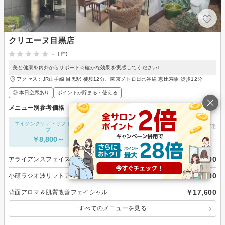
クリエーヌ目黒店
-
(-件)
美と健康を内外からサポート☆確かな効果を実感してください♪
アクセス：JR山手線 目黒駅 徒歩12分、東京メトロ日比谷線 恵比寿駅 徒歩12分
◎ 本日空席あり
ポイントが貯まる・使える
メニュー別参考価格
エイジングケア・リフトアッ
フェイシャルエステ
脱毛・ムダ毛処
プ
￥8,800～
-
￥8,800～
￥8,800
アライアンスフェイスエンダモロジー
￥11,000
小顔ラジオ波リフトアップフェイシャル
￥17,600
背面アロマ＆肌質改善フェイシャル
すべてのメニューを見る