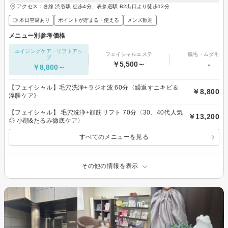
アクセス：各線 渋谷駅 徒歩4分、表参道駅 B2出口より徒歩13分
◎ 本日空席あり
ポイントが貯まる・使える
メンズ歓迎
メニュー別参考価格
エイジングケア・リフトアッ
フェイシャルエステ
脱毛・ムダ毛処
プ
￥5,500～
-
￥8,800～
【フェイシャル】毛穴洗浄+ラジオ波 60分〈繰返すニキビ＆
￥8,800
浮腫ケア》
【フェイシャル】 毛穴洗浄+顔筋リフト 70分〈30、40代人気
￥13,200
◎ 小顔&たるみ徹底ケア〉
すべてのメニューを見る
その他の情報を表示