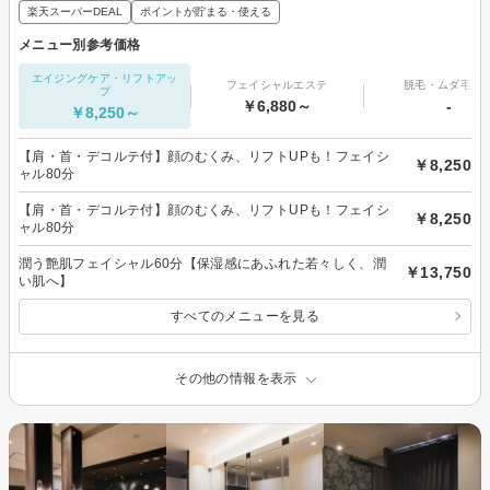
楽天スーパーDEAL
ポイントが貯まる・使える
メニュー別参考価格
エイジングケア・リフトアッ
フェイシャルエステ
脱毛・ムダ毛処
プ
￥6,880～
-
￥8,250～
【肩・首・デコルテ付】顔のむくみ、リフトUPも！フェイシ
￥8,250
ャル80分
【肩・首・デコルテ付】顔のむくみ、リフトUPも！フェイシ
￥8,250
ャル80分
潤う艶肌フェイシャル60分【保湿感にあふれた若々しく、潤
￥13,750
い肌へ】
すべてのメニューを見る
その他の情報を表示