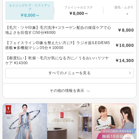
エイジングケア・リフトアッ
フェイシャルエステ
脱毛・ムダ毛処
プ
￥8,000～
-
￥8,000～
【毛穴・ツヤ印象】毛穴洗浄×コラーゲン配合の保湿ケアで心
￥8,000
地よさを目指す◎50分¥8000
【フェイスライン印象を整えたい方に!!】ラジオ波/LED/EMS
￥10,000
搭載★多機能マシン35分￥10000
【都度払い】乾燥・毛穴が気になる方に／うるおいハリツヤ
￥14,300
ケア ¥14300
すべてのメニューを見る
その他の情報を表示