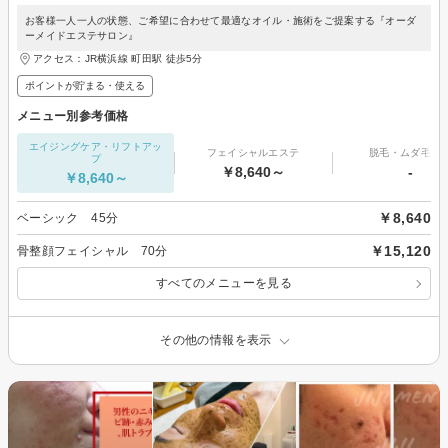
お客様一人一人の状態、ご希望に合わせて最適なオイル・施術をご提案する『オーダ
ーメイドエステサロン』
アクセス：JR横浜線 町田駅 徒歩5分
ポイントが貯まる・使える
メニュー別参考価格
エイジングケア・リフトアッ
フェイシャルエステ
脱毛・ムダ毛処
プ
￥8,640～
-
￥8,640～
￥8,640
ベーシック 45分
￥15,120
骨整顔フェイシャル 70分
すべてのメニューを見る
その他の情報を表示