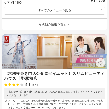
￥14,300
ケア ¥14300
すべてのメニューを見る
その他の情報を表示
【本格痩身専門店◇骨盤ダイエット】スリムビューティ
ハウス 上野駅前店
4.1
(6件)
【上野駅チカ】夏本番!!＼痩せたい方大歓迎／骨盤に着目した本気ダイエットでボディ
メイクをサポート◎
アクセス：上野広小路駅徒歩2分/上野御徒町駅 /上野駅、銀座線上野広小路駅A3番出
口から出て、大通りをJR上野駅方面に向かうと左手に「東急リバブル」が見えて参り
ます。そのすぐ横のTHE PARK 6F」になります。