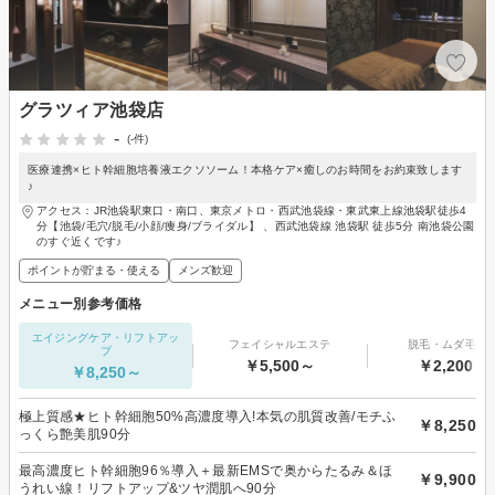
グラツィア池袋店
-
(-件)
医療連携×ヒト幹細胞培養液エクソソーム！本格ケア×癒しのお時間をお約束致します
♪
アクセス：JR池袋駅東口・南口、東京メトロ・西武池袋線・東武東上線池袋駅徒歩4
分【池袋/毛穴/脱毛/小顔/痩身/ブライダル】 、西武池袋線 池袋駅 徒歩5分 南池袋公園
のすぐ近くです♪
ポイントが貯まる・使える
メンズ歓迎
メニュー別参考価格
エイジングケア・リフトアッ
フェイシャルエステ
脱毛・ムダ毛処
プ
￥5,500～
￥2,200～
￥8,250～
極上質感★ヒト幹細胞50%高濃度導入!本気の肌質改善/モチふ
￥8,250
っくら艶美肌90分
最高濃度ヒト幹細胞96％導入＋最新EMSで奥からたるみ＆ほ
￥9,900
うれい線！リフトアップ&ツヤ潤肌へ90分