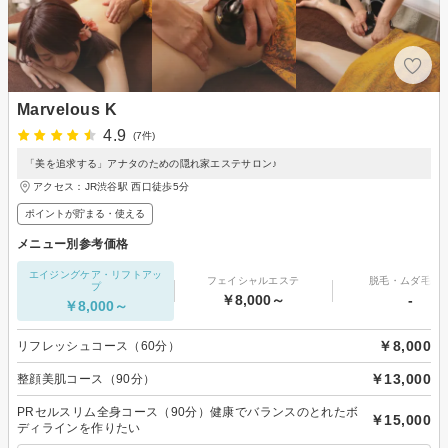
Marvelous K
4.9
(7件)
「美を追求する」アナタのための隠れ家エステサロン♪
アクセス：JR渋谷駅 西口徒歩5分
ポイントが貯まる・使える
メニュー別参考価格
エイジングケア・リフトアッ
フェイシャルエステ
脱毛・ムダ毛処
プ
￥8,000～
-
￥8,000～
￥8,000
リフレッシュコース（60分）
￥13,000
整顔美肌コース（90分）
PRセルスリム全身コース（90分）健康でバランスのとれたボ
￥15,000
ディラインを作りたい