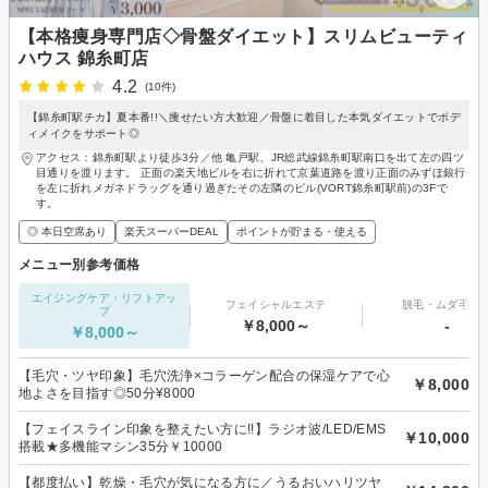
【本格痩身専門店◇骨盤ダイエット】スリムビューティ
ハウス 錦糸町店
4.2
(10件)
【錦糸町駅チカ】夏本番!!＼痩せたい方大歓迎／骨盤に着目した本気ダイエットでボデ
ィメイクをサポート◎
アクセス：錦糸町駅より徒歩3分／他 亀戸駅、JR総武線錦糸町駅南口を出て左の四ツ
目通りを渡ります。 正面の楽天地ビルを右に折れて京葉道路を渡り正面のみずほ銀行
を左に折れメガネドラッグを通り過ぎたその左隣のビル(VORT錦糸町駅前)の3Fで
す。
◎ 本日空席あり
楽天スーパーDEAL
ポイントが貯まる・使える
メニュー別参考価格
エイジングケア・リフトアッ
フェイシャルエステ
脱毛・ムダ毛処
プ
￥8,000～
-
￥8,000～
【毛穴・ツヤ印象】毛穴洗浄×コラーゲン配合の保湿ケアで心
￥8,000
地よさを目指す◎50分¥8000
【フェイスライン印象を整えたい方に!!】ラジオ波/LED/EMS
￥10,000
搭載★多機能マシン35分￥10000
【都度払い】乾燥・毛穴が気になる方に／うるおいハリツヤ