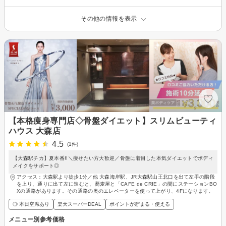
その他の情報を表示
【本格痩身専門店◇骨盤ダイエット】スリムビューティ
ハウス 大森店
4.5
(1件)
【大森駅チカ】夏本番!!＼痩せたい方大歓迎／骨盤に着目した本気ダイエットでボディ
メイクをサポート◎
アクセス：大森駅より徒歩1分／他 大森海岸駅、JR大森駅山王北口を出て左手の階段
を上り、通りに出て左に進むと、蕎麦屋と「CAFE de CRIE」の間にステーションBO
Xの通路があります。その通路の奥のエレベーターを使って上がり、4Fになります。
◎ 本日空席あり
楽天スーパーDEAL
ポイントが貯まる・使える
メニュー別参考価格