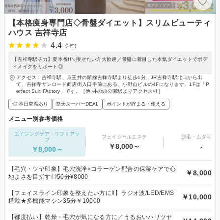
【本格痩身専門店◇骨盤ダイエット】スリムビューティ
ハウス 吉祥寺店
4.4
(5件)
【吉祥寺駅チカ】夏本番!!＼痩せたい方大歓迎／骨盤に着目した本気ダイエットでボデ
ィメイクをサポート◎
アクセス：吉祥寺駅、京王井の頭線吉祥寺駅より徒歩1分、JR吉祥寺駅北口から出
て、吉祥寺サンロード商店街入口手前にある、小野山ビルの4Fになります。1Fは「P
erfect Suit FActory」です。［他 井の頭公園駅よりアクセス可］
◎ 本日空席あり
楽天スーパーDEAL
ポイントが貯まる・使える
メニュー別参考価格
エイジングケア・リフトアッ
フェイシャルエステ
脱毛・ムダ毛処
プ
￥8,000～
-
￥8,000～
【毛穴・ツヤ印象】毛穴洗浄×コラーゲン配合の保湿ケアで心
￥8,000
地よさを目指す◎50分¥8000
【フェイスライン印象を整えたい方に!!】ラジオ波/LED/EMS
￥10,000
搭載★多機能マシン35分￥10000
【都度払い】乾燥・毛穴が気になる方に／うるおいハリツヤ