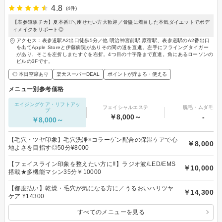
4.8
(4件)
【表参道駅チカ】夏本番!!＼痩せたい方大歓迎／骨盤に着目した本気ダイエットでボデ
ィメイクをサポート◎
アクセス：表参道駅A2出口徒歩5分／他 明治神宮前駅,原宿駅、表参道駅のA2番出口
を出てApple Storeと伊藤病院がありその間の道を直進。左手にフライングタイガー
があり、そこを左折しまたすぐを右折。4つ目の十字路まで直進。角にあるローソンの
ビルの3Fです。
◎ 本日空席あり
楽天スーパーDEAL
ポイントが貯まる・使える
メニュー別参考価格
エイジングケア・リフトアッ
フェイシャルエステ
脱毛・ムダ毛処
プ
￥8,000～
-
￥8,000～
【毛穴・ツヤ印象】毛穴洗浄×コラーゲン配合の保湿ケアで心
￥8,000
地よさを目指す◎50分¥8000
【フェイスライン印象を整えたい方に!!】ラジオ波/LED/EMS
￥10,000
搭載★多機能マシン35分￥10000
【都度払い】乾燥・毛穴が気になる方に／うるおいハリツヤ
￥14,300
ケア ¥14300
すべてのメニューを見る