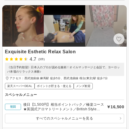
Exquisite Esthetic Relax Salon
4.7
(3件)
《当日予約歓迎》日本人のプロが認める施術！オイルマッサージと会話で、ヨーロッ
パ本場のリラックス体験♪
アクセス：西武池袋線 練馬駅 徒歩5分、西武池袋線 桜台(東京)駅 徒歩7分
楽天スーパーDEAL
ポイントが貯まる・使える
メンズ歓迎
スペシャルメニュー
後日【1,500円】相当ポイントバック／極楽コース
￥16,500
初回
★英国式アロマトリートメント／British Style
Aroma Treatment
すべてのスペシャルメニューを見る