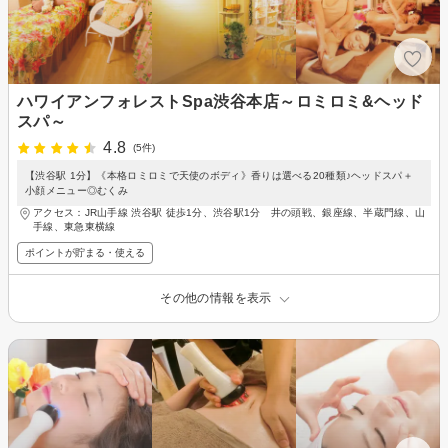
ハワイアンフォレストSpa渋谷本店～ロミロミ&ヘッド
スパ～
4.8
(5件)
【渋谷駅 1分】《本格ロミロミで天使のボディ》香りは選べる20種類♪ヘッドスパ＋
小顔メニュー◎むくみ
アクセス：JR山手線 渋谷駅 徒歩1分、渋谷駅1分 井の頭戦、銀座線、半蔵門線、山
手線、東急東横線
ポイントが貯まる・使える
その他の情報を表示