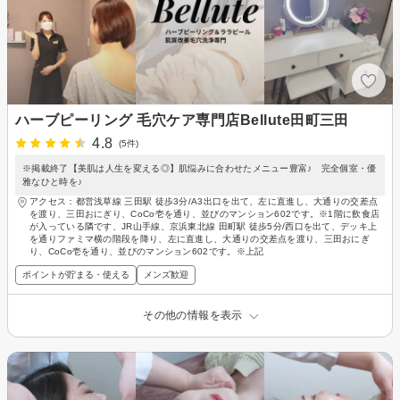
ハーブピーリング 毛穴ケア専門店Bellute田町三田
4.8
(5件)
※掲載終了【美肌は人生を変える◎】肌悩みに合わせたメニュー豊富♪ 完全個室・優
雅なひと時を♪
アクセス：都営浅草線 三田駅 徒歩3分/A3出口を出て、左に直進し、大通りの交差点
を渡り、三田おにぎり、CoCo壱を通り、並びのマンション602です。※1階に飲食店
が入っている隣です、JR山手線、京浜東北線 田町駅 徒歩5分/西口を出て、デッキ上
を通りファミマ横の階段を降り、左に直進し、大通りの交差点を渡り、三田おにぎ
り、CoCo壱を通り、並びのマンション602です。※上記
ポイントが貯まる・使える
メンズ歓迎
その他の情報を表示