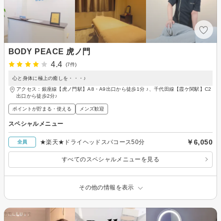
BODY PEACE 虎ノ門
4.4
(7件)
心と身体に極上の癒しを・・・♪
アクセス：銀座線【虎ノ門駅】A8・A9出口から徒歩1分 ♪、千代田線【霞ケ関駅】C2
出口から徒歩2分♪
ポイントが貯まる・使える
メンズ歓迎
スペシャルメニュー
￥6,050
★楽天★ドライヘッドスパコース50分
全員
すべてのスペシャルメニューを見る
その他の情報を表示