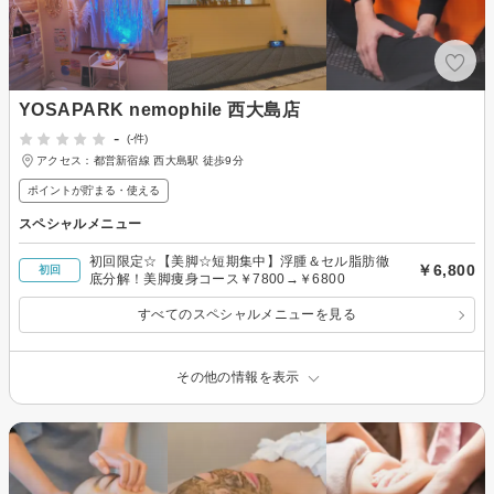
YOSAPARK nemophile 西大島店
-
(-件)
アクセス：都営新宿線 西大島駅 徒歩9分
ポイントが貯まる・使える
スペシャルメニュー
初回限定☆【美脚☆短期集中】浮腫＆セル脂肪徹
￥6,800
初回
底分解！美脚痩身コース￥7800→￥6800
すべてのスペシャルメニューを見る
その他の情報を表示