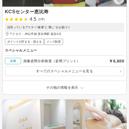
KCSセンター恵比寿
4.5
(1件)
頑張っているアナタへ“健康”と“癒し”をお届け☆
アクセス：JR山手線 恵比寿駅 徒歩3分
ポイントが貯まる・使える
メンズ歓迎
スペシャルメニュー
￥6,600
画像姿勢分析検査（姿勢プリント）
全員
すべてのスペシャルメニューを見る
その他の情報を表示