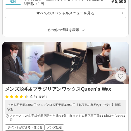
￥5,500
初回
◎回数：1回
すべてのスペシャルメニューを見る
その他の情報を表示
メンズ脱毛&ブラジリアンワックスQueen's Wax
4.5
(15件)
ヒゲ脱毛半額3,850円/メンズVIO脱毛半額4,950円【都度払い契約なしで安心】新宿
駅近
アクセス：JR山手線他新宿駅から徒歩3分、東京メトロ新宿三丁目B13出口から徒歩1
分
ポイントが貯まる・使える
メンズ歓迎