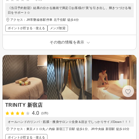
《当日予約歓迎》結果の分かる施術で満足◎お客様の”美”を引き出し、輝きつづける毎
日をサポート☆
アクセス：JR常磐線各駅停車 北千住駅 徒歩4分
ポイントが貯まる・使える
メンズ歓迎
その他の情報を表示
TRINITY 新宿店
4.0
(1件)
オールハンドのリンパ・筋膜・痩身サロン☆全身＆顔までしっかりサイズDown！！！
アクセス：東京メトロ丸ノ内線 新宿三丁目駅 徒歩1分、JR中央線 新宿駅 徒歩10分
ポイントが貯まる・使える