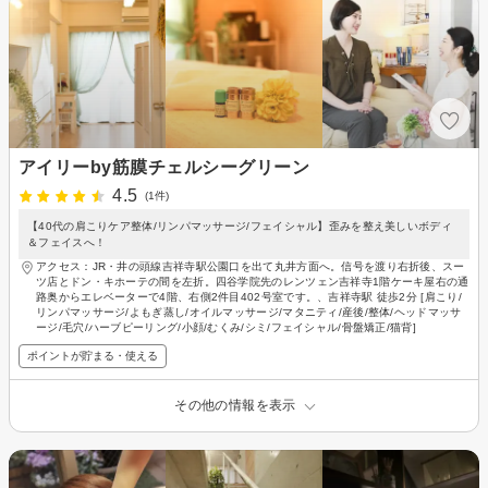
アイリーby筋膜チェルシーグリーン
4.5
(1件)
【40代の肩こりケア整体/リンパマッサージ/フェイシャル】歪みを整え美しいボディ
＆フェイスへ！
アクセス：JR・井の頭線吉祥寺駅公園口を出て丸井方面へ。信号を渡り右折後、スー
ツ店とドン・キホーテの間を左折。四谷学院先のレンツェン吉祥寺1階ケーキ屋右の通
路奥からエレベーターで4階、右側2件目402号室です。、吉祥寺駅 徒歩2分 [肩こり/
リンパマッサージ/よもぎ蒸し/オイルマッサージ/マタニティ/産後/整体/ヘッドマッサ
ージ/毛穴/ハーブピーリング/小顔/むくみ/シミ/フェイシャル/骨盤矯正/猫背]
ポイントが貯まる・使える
その他の情報を表示