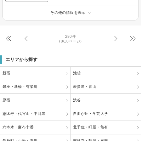
その他の情報を表示
280件
(8/10ページ)
エリアから探す
新宿
池袋
銀座・新橋・有楽町
表参道・青山
原宿
渋谷
恵比寿・代官山・中目黒
自由が丘・学芸大学
六本木・麻布十番
北千住・町屋・亀有
錦糸町・小岩・青砥
吉祥寺・荻窪・三鷹