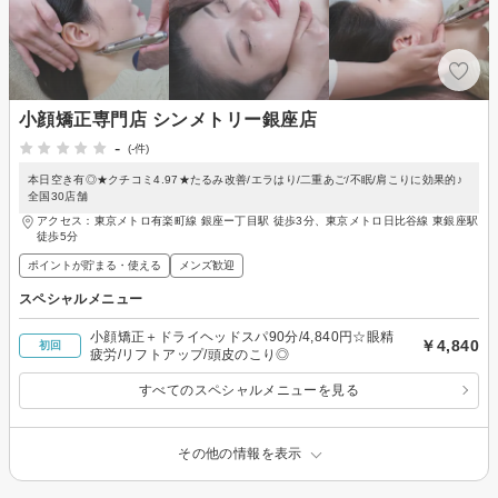
小顔矯正専門店 シンメトリー銀座店
-
(-件)
本日空き有◎★クチコミ4.97★たるみ改善/エラはり/二重あご/不眠/肩こりに効果的♪
全国30店舗
アクセス：東京メトロ有楽町線 銀座ー丁目駅 徒歩3分、東京メトロ日比谷線 東銀座駅
徒歩5分
ポイントが貯まる・使える
メンズ歓迎
スペシャルメニュー
小顔矯正＋ドライヘッドスパ90分/4,840円☆眼精
￥4,840
初回
疲労/リフトアップ/頭皮のこり◎
すべてのスペシャルメニューを見る
その他の情報を表示