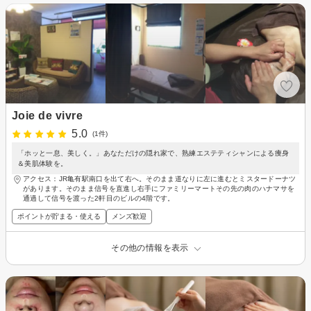
Joie de vivre
5.0
(1件)
「ホッと一息、美しく。」あなただけの隠れ家で、熟練エステティシャンによる痩身
＆美肌体験を。
アクセス：JR亀有駅南口を出て右へ。そのまま道なりに左に進むとミスタードーナツ
があります。そのまま信号を直進し右手にファミリーマートその先の肉のハナマサを
通過して信号を渡った2軒目のビルの4階です。
ポイントが貯まる・使える
メンズ歓迎
その他の情報を表示