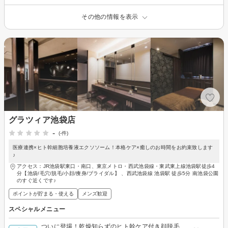
その他の情報を表示
グラツィア池袋店
-
(-件)
医療連携×ヒト幹細胞培養液エクソソーム！本格ケア×癒しのお時間をお約束致します
♪
アクセス：JR池袋駅東口・南口、東京メトロ・西武池袋線・東武東上線池袋駅徒歩4
分【池袋/毛穴/脱毛/小顔/痩身/ブライダル】 、西武池袋線 池袋駅 徒歩5分 南池袋公園
のすぐ近くです♪
ポイントが貯まる・使える
メンズ歓迎
スペシャルメニュー
ついに登場！乾燥知らずのヒト幹ケア付き顔脱毛