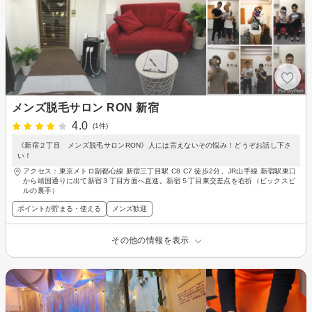
メンズ脱毛サロン RON 新宿
4.0
(1件)
《新宿２丁目 メンズ脱毛サロンRON》人には言えないその悩み！どうぞお話し下さ
い！
アクセス：東京メトロ副都心線 新宿三丁目駅 C8 C7 徒歩2分、JR山手線 新宿駅東口
から靖国通りに出て新宿３丁目方面へ直進。新宿５丁目東交差点を右折（ビックスビ
ルの裏手）
ポイントが貯まる・使える
メンズ歓迎
その他の情報を表示