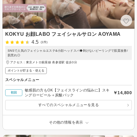
KOKYU お顔LABO フェイシャルサロン AOYAMA
4.5
(1件)
SNSで人気のフェイシャルエステ&小顔ヘッドスパ◆剥けないピーリングで肌質改善/
肌荒れ◎
アクセス：東京メトロ銀座線 表参道駅 徒歩3分
ポイントが貯まる・使える
スペシャルメニュー
敏感肌の方もOK【フェイスラインの悩みに】スキ
￥14,800
初回
ングローピール＋炭酸パック
すべてのスペシャルメニューを見る
その他の情報を表示