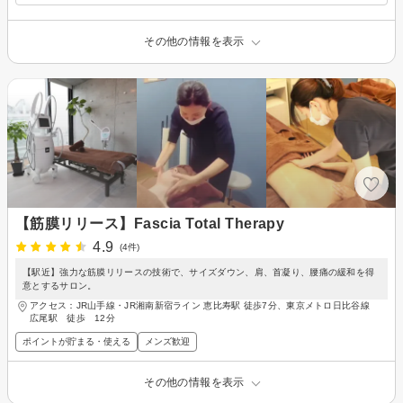
その他の情報を表示
【筋膜リリース】Fascia Total Therapy
4.9
(4件)
【駅近】強力な筋膜リリースの技術で、サイズダウン、肩、首凝り、腰痛の緩和を得
意とするサロン。
アクセス：JR山手線・JR湘南新宿ライン 恵比寿駅 徒歩7分、東京メトロ日比谷線
広尾駅 徒歩 12分
ポイントが貯まる・使える
メンズ歓迎
その他の情報を表示