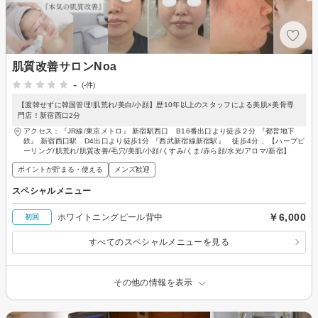
肌質改善サロンNoa
-
(-件)
【渡韓せずに韓国管理!肌荒れ/美白/小顔】歴10年以上のスタッフによる美肌×美骨専
門店！新宿西口2分
アクセス：『JR線/東京メトロ』 新宿駅西口 B16番出口より徒歩２分 『都営地下
鉄』 新宿西口駅 D4出口より徒歩1分 『西武新宿線新宿駅』 徒歩4分 、【ハーブピ
ーリング/肌荒れ/肌質改善/毛穴/美肌/小顔/くすみ/くま/赤ら顔/水光/アロマ/新宿】
ポイントが貯まる・使える
メンズ歓迎
スペシャルメニュー
￥6,000
ホワイトニングピール背中
初回
すべてのスペシャルメニューを見る
その他の情報を表示