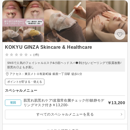
KOKYU GINZA Skincare & Healthcare
-
(-件)
SNSで人気のフェイシャルエステ&小顔ヘッドスパ◆剥けないピーリングで肌質改善/
肌荒れ◎よもぎ蒸し
アクセス：東京メトロ有楽町線 銀座一丁目駅 徒歩1分
ポイントが貯まる・使える
スペシャルメニュー
肌荒れ肌荒れケア/皮脂常在菌チェック付/鎮静モデ
￥13,200
初回
リングマスク付き￥13,200-
すべてのスペシャルメニューを見る