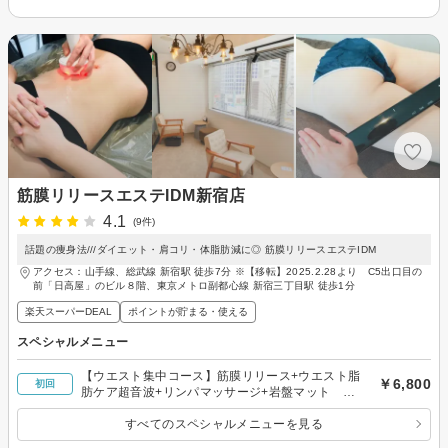
筋膜リリースエステIDM新宿店
4.1
(9件)
話題の痩身法///ダイエット・肩コリ・体脂肪減に◎ 筋膜リリースエステIDM
アクセス：山手線、総武線 新宿駅 徒歩7分 ※【移転】2025.2.28より C5出口目の
前「日高屋」のビル８階、東京メトロ副都心線 新宿三丁目駅 徒歩1分
楽天スーパーDEAL
ポイントが貯まる・使える
スペシャルメニュー
【ウエスト集中コース】筋膜リリース+ウエスト脂
￥6,800
初回
肪ケア超音波+リンパマッサージ+岩盤マット 70
分
すべてのスペシャルメニューを見る