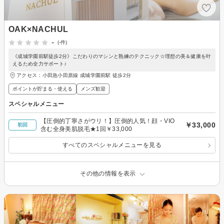
OAK×NACHUL
-
(-件)
《成城学園前駅徒歩2分》こだわりのマシンと熟練のテクニック☆理想の美＆健康を叶
えるため全力サポート♪
アクセス：小田急小田原線 成城学園前駅 徒歩2分
ポイントが貯まる・使える
メンズ歓迎
スペシャルメニュー
【圧倒的丁寧さがウリ！】圧倒的人気！顔・VIO
￥33,000
初回
含む全身美肌脱毛★1回￥33,000
すべてのスペシャルメニューを見る
その他の情報を表示