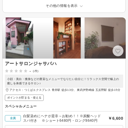
その他の情報を表示
アートサロンジャサバハ
-
(-件)
小顔・美白・痩身などの豊富なメニューでなりたい自分に！リラックス空間で極上の
癒しを体感できるサロン♪
アクセス：つくばエクスプレス 青井駅 徒歩13分、東武伊勢崎線 五反野駅 徒歩15分
ポイントが貯まる・使える
スペシャルメニュー
白髪染めにヘナが是非～お勧め！！※炭酸ヘッド
￥6,600
全員
スパ付き ※ショート6480円・ロング8640円