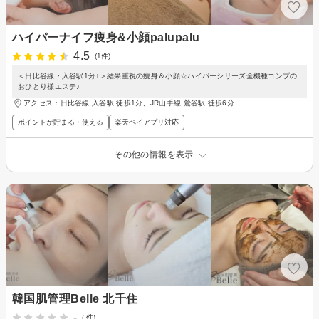
ハイパーナイフ痩身&小顔palupalu
4.5
(1件)
＜日比谷線・入谷駅1分♪＞結果重視の痩身＆小顔☆ハイパーシリーズ全機種コンプの
おひとり様エステ♪
アクセス：日比谷線 入谷駅 徒歩1分、JR山手線 鶯谷駅 徒歩6分
ポイントが貯まる・使える
楽天ペイアプリ対応
その他の情報を表示
韓国肌管理Belle 北千住
-
(-件)