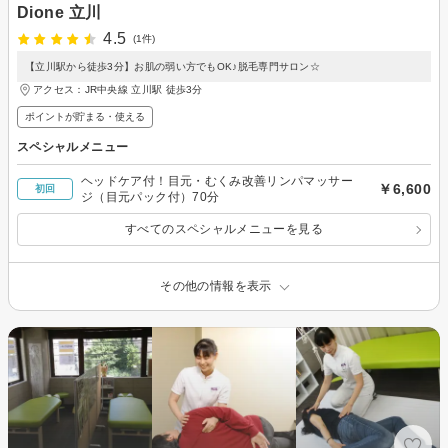
Dione 立川
4.5
(1件)
【立川駅から徒歩3分】お肌の弱い方でもOK♪脱毛専門サロン☆
アクセス：JR中央線 立川駅 徒歩3分
ポイントが貯まる・使える
スペシャルメニュー
ヘッドケア付！目元・むくみ改善リンパマッサー
￥6,600
初回
ジ（目元パック付）70分
すべてのスペシャルメニューを見る
その他の情報を表示