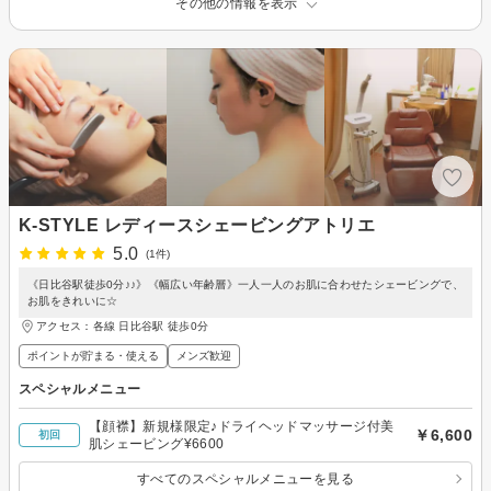
その他の情報を表示
K-STYLE レディースシェービングアトリエ
5.0
(1件)
《日比谷駅徒歩0分♪♪》《幅広い年齢層》一人一人のお肌に合わせたシェービングで、
お肌をきれいに☆
アクセス：各線 日比谷駅 徒歩0分
ポイントが貯まる・使える
メンズ歓迎
スペシャルメニュー
【顔襟】新規様限定♪ドライヘッドマッサージ付美
￥6,600
初回
肌シェービング¥6600
すべてのスペシャルメニューを見る