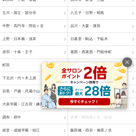
立川・国立・国分寺
八王子・日野・昭島
中野・高円寺・阿佐ヶ谷
品川・大森・蒲田
上野・日本橋・浅草
日暮里・駒込・千駄木
赤羽・十条・王子
葛西・西葛西・門前仲町
町田
三軒茶屋・用賀・二子玉川
下北沢・代々木上原
板橋・成増・巣鴨
目黒・戸越・武蔵小山
田無・小平・久米川
大泉学園・江古田・練馬
東久留米・ひばりヶ丘
調布・府中
多摩・聖蹟桜ヶ丘・稲城
経堂・成城学園・狛江
飯田橋・四谷・御茶ノ水