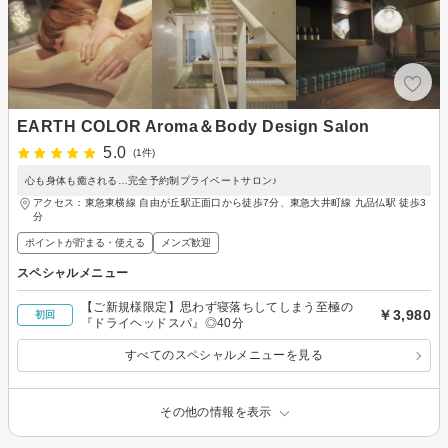
EARTH COLOR Aroma＆Body Design Salon
5.0
(1件)
心も身体も癒される…完全予約制プライベートサロン♪
アクセス：東急東横線 自由が丘駅正面口から徒歩7分、東急大井町線 九品仏駅 徒歩3
分
ポイントが貯まる・使える
メンズ歓迎
スペシャルメニュー
【ご新規様限定】思わず寝落ちしてしまう至極の
￥3,980
初回
『ドライヘッドスパ』◎40分
すべてのスペシャルメニューを見る
その他の情報を表示