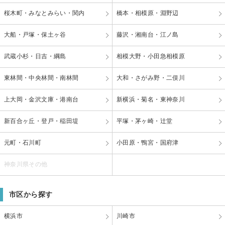
桜木町・みなとみらい・関内
橋本・相模原・淵野辺
大船・戸塚・保土ヶ谷
藤沢・湘南台・江ノ島
武蔵小杉・日吉・綱島
相模大野・小田急相模原
東林間・中央林間・南林間
大和・さがみ野・二俣川
上大岡・金沢文庫・港南台
新横浜・菊名・東神奈川
新百合ヶ丘・登戸・稲田堤
平塚・茅ヶ崎・辻堂
元町・石川町
小田原・鴨宮・国府津
神奈川県その他
市区から探す
横浜市
川崎市