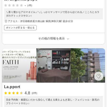
-
(-件)
＼香り豊かなアロマオイル／＼しっかりマッサージで芯からほぐれる／こころとカラ
ダのデトックスサロン♪
アクセス：伊豆箱根鉄道大雄山線 塚原(神奈川)駅 徒歩12分
ポイントが貯まる・使える
その他の情報を表示
La.pport
4.8
(2件)
完全予約制・都度払いだから安心して通える黄土よもぎ蒸し・フェイシャル・脱毛の
プライベートサロン♪