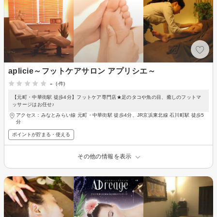
aplicie～フットケアサロン アプリシエ～
-
(-件)
【元町・中華街駅 徒歩4分】フットケア専門店★足のタコや魚の目、癒しのフットマ
ッサージはお任せ♪
アクセス：みなとみらい線 元町・中華街駅 徒歩4分、JR京浜東北線 石川町駅 徒歩5
分
ポイントが貯まる・使える
その他の情報を表示