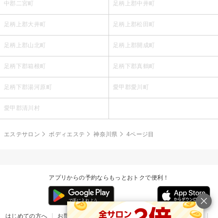
中郡二宮町
足柄上郡中井町
足柄上郡大井町
足柄上郡松田町
足柄上郡山北町
足柄上郡開成町
足柄下郡箱根町
足柄下郡真鶴町
足柄下郡湯河原町
愛甲郡愛川町
愛甲郡清川村
エステサロン
ボディエステ
神奈川県
4ページ目
アプリからの予約ならもっとおトクで便利！
はじめての方へ
お問い合わせ
ヘルプ
リリース情報
利用規約