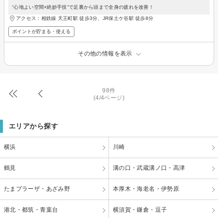
“心地よい空間×絶妙手技”で足裏から頭まで全身の疲れを改善！
アクセス：相鉄線 天王町駅 徒歩3分、JR保土ケ谷駅 徒歩8分
ポイントが貯まる・使える
その他の情報を表示
98件
(4/4ページ)
エリアから探す
横浜
川崎
鶴見
溝の口・武蔵溝ノ口・高津
たまプラーザ・あざみ野
本厚木・海老名・伊勢原
港北・都筑・青葉台
横須賀・鎌倉・逗子