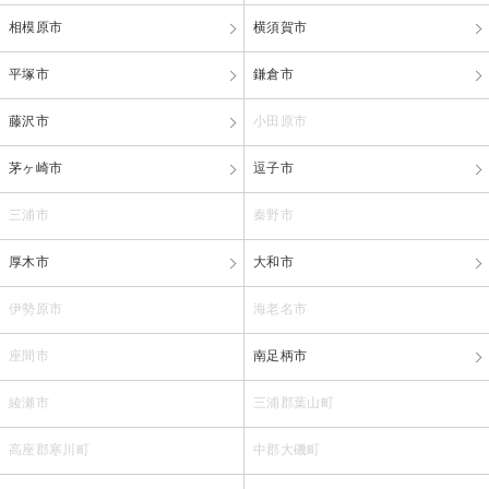
相模原市
横須賀市
平塚市
鎌倉市
藤沢市
小田原市
茅ヶ崎市
逗子市
三浦市
秦野市
厚木市
大和市
伊勢原市
海老名市
座間市
南足柄市
綾瀬市
三浦郡葉山町
高座郡寒川町
中郡大磯町