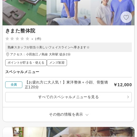
きまた整体院
-
(-件)
熟練スタッフが担当☆美しいフェイスラインへ導きます☆
アクセス：小田急江ノ島線 大和駅 徒歩2分
ポイントが貯まる・使える
メンズ歓迎
スペシャルメニュー
【お疲れ方に大人気！】東洋整体＋小顔、骨盤矯
￥12,000
全員
正120分
すべてのスペシャルメニューを見る
その他の情報を表示