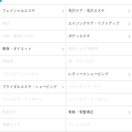
フェイシャルエステ
毛穴ケア・毛穴エステ
美白
エイジングケア・リフトアップ
小顔・骨気(コルギ)
ボディエステ
痩身・ダイエット
脱毛・ムダ毛処理
顔脱毛
眉・アイブロウ
ブラジリアンワックス
レディースシェービング
ブライダルエステ・シェービング
バストアップ・ケア
フットケア・マッサージ
ハンドケア・マッサージ
角質ケア
骨格・骨盤矯正
韓国エステ
インドエステ