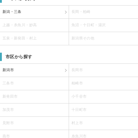
新潟・三条
長岡・柏崎
上越・糸魚川・妙高
魚沼・十日町・湯沢
五泉・新発田・村上
新潟県その他
市区から探す
新潟市
長岡市
三条市
柏崎市
新発田市
小千谷市
加茂市
十日町市
見附市
村上市
燕市
糸魚川市