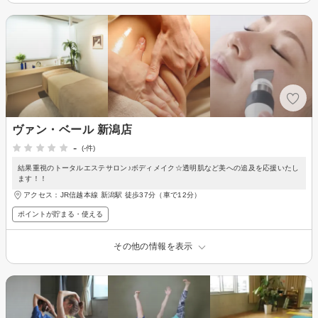
ヴァン・ベール 新潟店
-
(-件)
結果重視のトータルエステサロン♪ボディメイク☆透明肌など美への追及を応援いたし
ます！！
アクセス：JR信越本線 新潟駅 徒歩37分（車で12分）
ポイントが貯まる・使える
その他の情報を表示