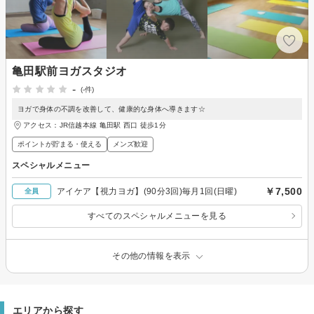
亀田駅前ヨガスタジオ
-
(-件)
ヨガで身体の不調を改善して、健康的な身体へ導きます☆
アクセス：JR信越本線 亀田駅 西口 徒歩1分
ポイントが貯まる・使える
メンズ歓迎
スペシャルメニュー
￥7,500
アイケア【視力ヨガ】(90分3回)毎月1回(日曜)
全員
すべてのスペシャルメニューを見る
その他の情報を表示
エリアから探す