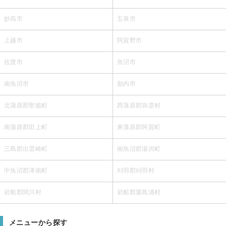
妙高市
五泉市
上越市
阿賀野市
佐渡市
魚沼市
南魚沼市
胎内市
北蒲原郡聖籠町
西蒲原郡弥彦村
南蒲原郡田上町
東蒲原郡阿賀町
三島郡出雲崎町
南魚沼郡湯沢町
中魚沼郡津南町
刈羽郡刈羽村
岩船郡関川村
岩船郡粟島浦村
メニューから探す