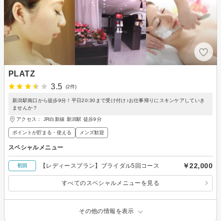
PLATZ
3.5
(2件)
新潟駅南口から徒歩9分！平日20:30まで受け付け♪お仕事帰りにスキンケアしていき
ませんか？
アクセス： JR白新線 新潟駅 徒歩9分
ポイントが貯まる・使える
メンズ歓迎
スペシャルメニュー
￥22,000
【レディースプラン】ブライダル5回コース
初回
すべてのスペシャルメニューを見る
その他の情報を表示