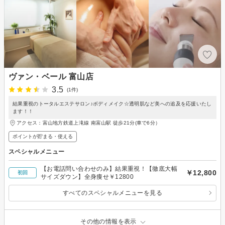
ヴァン・ベール 富山店
3.5
(1件)
結果重視のトータルエステサロン♪ボディメイク☆透明肌など美への追及を応援いたし
ます！！
アクセス：富山地方鉄道上滝線 南富山駅 徒歩21分(車で6分）
ポイントが貯まる・使える
スペシャルメニュー
【お電話問い合わせのみ】結果重視！【徹底大幅
￥12,800
初回
サイズダウン】全身痩せ￥12800
すべてのスペシャルメニューを見る
その他の情報を表示