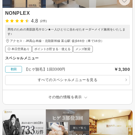
NONPLEX
4.8
(2件)
男性のための美肌脱毛サロン★一人ひとりに合わせたオーダーメイド施術をいたしま
す♪
アクセス：JR高山本線・北陸新幹線 富山駅 徒歩66分（車で16分）
◎ 本日空席あり
ポイントが貯まる・使える
メンズ歓迎
スペシャルメニュー
￥3,300
【ヒゲ脱毛】1回3300円
初回
すべてのスペシャルメニューを見る
その他の情報を表示