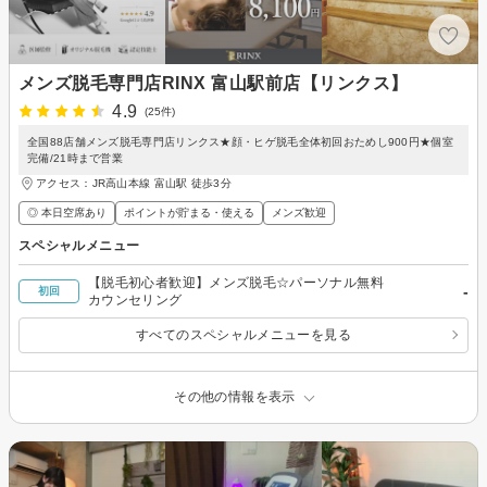
メンズ脱毛専門店RINX 富山駅前店【リンクス】
4.9
(25件)
全国88店舗メンズ脱毛専門店リンクス★顔・ヒゲ脱毛全体初回おためし900円★個室
完備/21時まで営業
アクセス：JR高山本線 富山駅 徒歩3分
◎ 本日空席あり
ポイントが貯まる・使える
メンズ歓迎
スペシャルメニュー
【脱毛初心者歓迎】メンズ脱毛☆パーソナル無料
-
初回
カウンセリング
すべてのスペシャルメニューを見る
その他の情報を表示