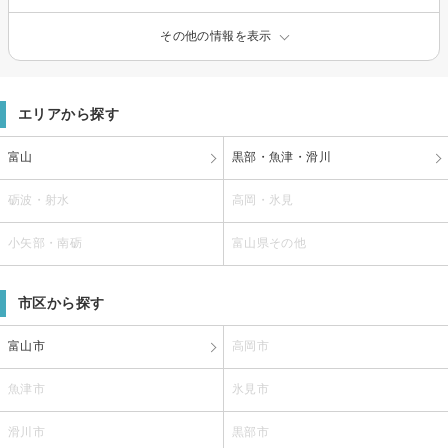
その他の情報を表示
エリアから探す
富山
黒部・魚津・滑川
砺波・射水
高岡・氷見
小矢部・南砺
富山県その他
市区から探す
富山市
高岡市
魚津市
氷見市
滑川市
黒部市