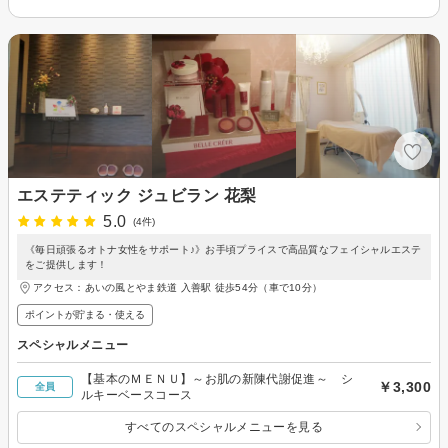
エステティック ジュビラン 花梨
5.0
(4件)
《毎日頑張るオトナ女性をサポート♪》お手頃プライスで高品質なフェイシャルエステ
をご提供します！
アクセス：あいの風とやま鉄道 入善駅 徒歩54分（車で10分）
ポイントが貯まる・使える
スペシャルメニュー
【基本のＭＥＮＵ】～お肌の新陳代謝促進～ シ
￥3,300
全員
ルキーベースコース
すべてのスペシャルメニューを見る