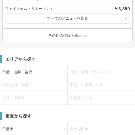
￥3,850
フェイシャルトリトーメント
すべてのメニューを見る
その他の情報を表示
エリアから探す
甲府・山梨・笛吹
北杜・韮崎・南アルプス
富士吉田・都留
甲斐・中巨摩・中央
大月・上野原
山梨県その他
市区から探す
甲府市
富士吉田市