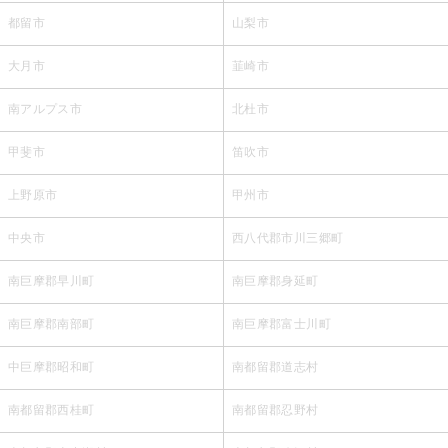
都留市
山梨市
大月市
韮崎市
南アルプス市
北杜市
甲斐市
笛吹市
上野原市
甲州市
中央市
西八代郡市川三郷町
南巨摩郡早川町
南巨摩郡身延町
南巨摩郡南部町
南巨摩郡富士川町
中巨摩郡昭和町
南都留郡道志村
南都留郡西桂町
南都留郡忍野村