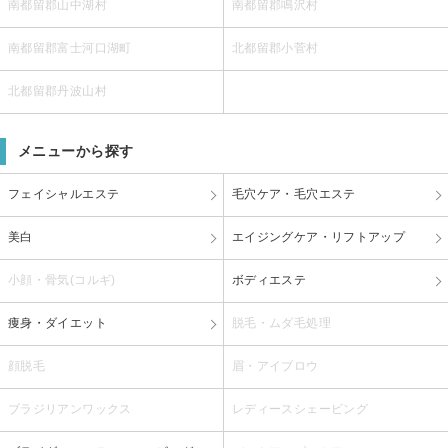
南都留郡山中湖村
南都留郡鳴沢村
南都留郡富士河口湖町
北都留郡小菅村
北都留郡丹波山村
メニューから探す
フェイシャルエステ
毛穴ケア・毛穴エステ
美白
エイジングケア・リフトアップ
小顔・骨気(コルギ)
ボディエステ
痩身・ダイエット
脱毛・ムダ毛処理
顔脱毛
眉・アイブロウ
ブラジリアンワックス
レディースシェービング