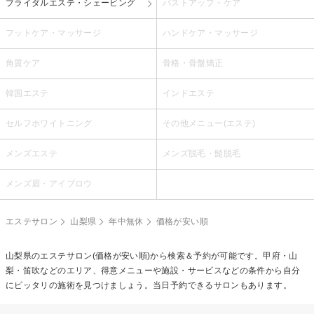
ブライダルエステ・シェービング
バストアップ・ケア
フットケア・マッサージ
ハンドケア・マッサージ
角質ケア
骨格・骨盤矯正
韓国エステ
インドエステ
セルフホワイトニング
その他メニュー(エステ)
メンズエステ
メンズ脱毛・髭脱毛
メンズ眉・アイブロウ
エステサロン
山梨県
年中無休
価格が安い順
山梨県のエステサロン(価格が安い順)から検索＆予約が可能です。甲府・山
梨・笛吹などのエリア、得意メニューや施設・サービスなどの条件から自分
にピッタリの施術を見つけましょう。当日予約できるサロンもあります。