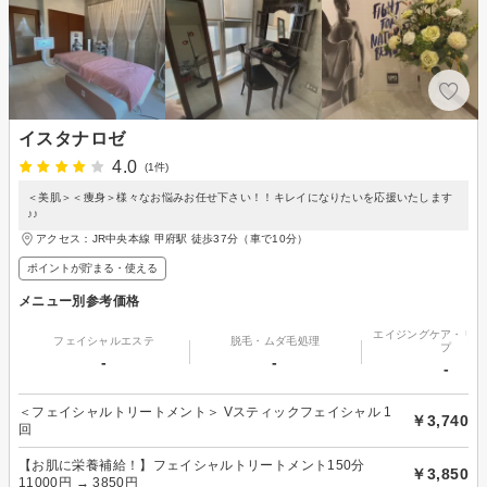
イスタナロゼ
4.0
(1件)
＜美肌＞＜痩身＞様々なお悩みお任せ下さい！！キレイになりたいを応援いたします
♪♪
アクセス：JR中央本線 甲府駅 徒歩37分（車で10分）
ポイントが貯まる・使える
メニュー別参考価格
エイジングケア・リフ
フェイシャルエステ
脱毛・ムダ毛処理
プ
-
-
-
＜フェイシャルトリートメント＞ Vスティックフェイシャル 1
￥3,740
回
【お肌に栄養補給！】フェイシャルトリートメント150分
￥3,850
11000円 → 3850円