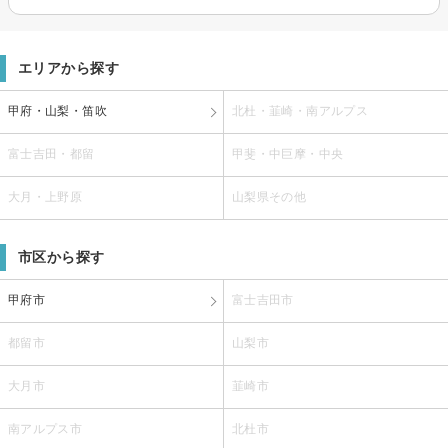
エリアから探す
甲府・山梨・笛吹
北杜・韮崎・南アルプス
富士吉田・都留
甲斐・中巨摩・中央
大月・上野原
山梨県その他
市区から探す
甲府市
富士吉田市
都留市
山梨市
大月市
韮崎市
南アルプス市
北杜市