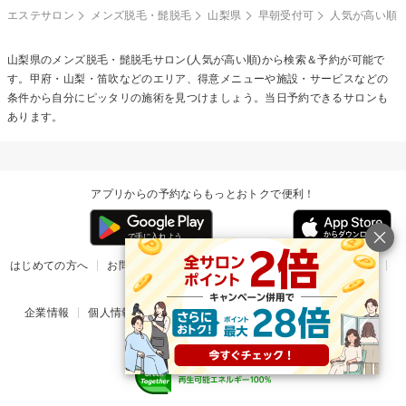
エステサロン
メンズ脱毛・髭脱毛
山梨県
早朝受付可
人気が高い順
山梨県の
メンズ脱毛・髭脱毛
サロン(人気が高い順)から検索＆予約が可能で
す。甲府・山梨・笛吹などのエリア、得意メニューや施設・サービスなどの
条件から自分にピッタリの施術を見つけましょう。当日予約できるサロンも
あります。
アプリからの予約ならもっとおトクで便利！
はじめての方へ
お問い合わせ
ヘルプ
リリース情報
利用規約
掲載ご希望のサロン様
企業情報
個人情報保護方針
楽天のサービス一覧
アプリ一覧
© Rakuten Group, Inc.