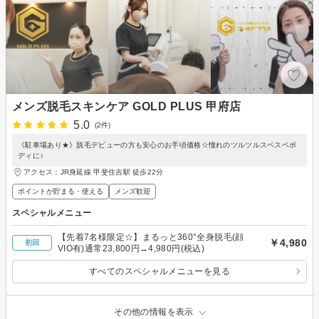
メンズ脱毛スキンケア GOLD PLUS 甲府店
5.0
(2件)
《駐車場あり★》脱毛デビューの方も安心のお手頃価格☆憧れのツルツルスベスベボ
ディに♪
アクセス：JR身延線 甲斐住吉駅 徒歩22分
ポイントが貯まる・使える
メンズ歓迎
スペシャルメニュー
【先着7名様限定☆】まるっと360°全身脱毛(顔
￥4,980
初回
VIO有)通常23,800円→4,980円(税込)
すべてのスペシャルメニューを見る
その他の情報を表示