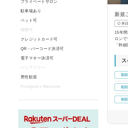
プライベートサロン
駐車場あり
新規
ペット可
◎ 本
喫煙可
15年
ロンで
クレジットカード可
「幹細
QR・バーコード決済可
電子マネー決済可
ス
バリアフリー
初回
男性歓迎
Foreigners Welcome
初回
初回