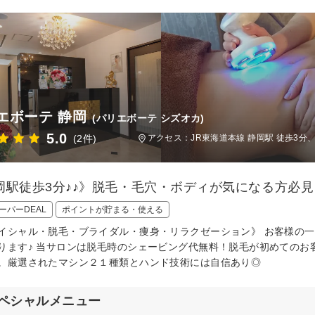
エボーテ 静岡
(パリエボーテ シズオカ)
5.0
(2件)
アクセス：JR東海道本線 静岡駅 徒歩3分
岡駅徒歩3分♪♪》脱毛・毛穴・ボディが気になる方必見
ーパーDEAL
ポイントが貯まる・使える
イシャル・脱毛・ブライダル・痩身・リラクゼーション》 お客様の
ります♪ 当サロンは脱毛時のシェービング代無料！脱毛が初めてのお
。厳選されたマシン２１種類とハンド技術には自信あり◎
ペシャルメニュー