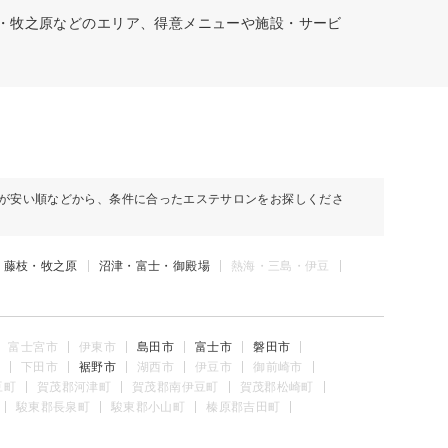
枝・牧之原などのエリア、得意メニューや施設・サービ
が安い順などから、条件に合ったエステサロンをお探しくださ
・藤枝・牧之原
沼津・富士・御殿場
熱海・三島・伊豆
富士宮市
伊東市
島田市
富士市
磐田市
下田市
裾野市
湖西市
伊豆市
御前崎市
豆町
賀茂郡河津町
賀茂郡南伊豆町
賀茂郡松崎町
駿東郡長泉町
駿東郡小山町
榛原郡吉田町