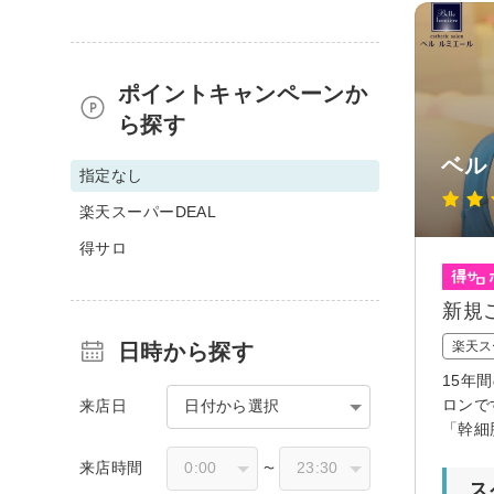
ポイントキャンペーンか
ら探す
ベル
指定なし
楽天スーパーDEAL
得サロ
新規
楽天ス
日時から探す
15年
ロンで
来店日
日付から選択
「幹細
来店時間
〜
ス