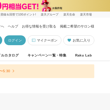
登録＆回答で100ポイント!
楽天グループ
楽天生命
楽天市場
方へ
ヘルプ
お得な情報を受け取る
掲載ご希望のサロン様
ログイン
マイクーポン
お気に入り
イルカタログ
キャンペーン一覧・特集
Raku Lab
5:30