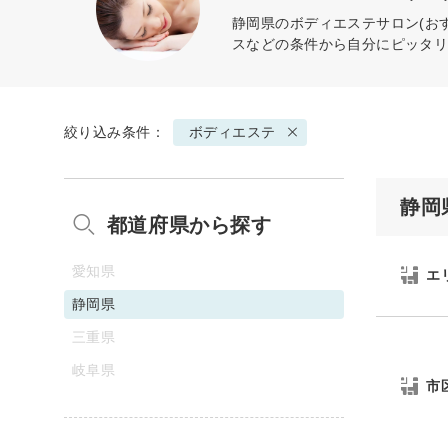
静岡県の
ボディエステ
サロン(お
スなどの条件から自分にピッタ
絞り込み条件：
ボディエステ
静岡
都道府県から探す
愛知県
エ
静岡県
三重県
岐阜県
市