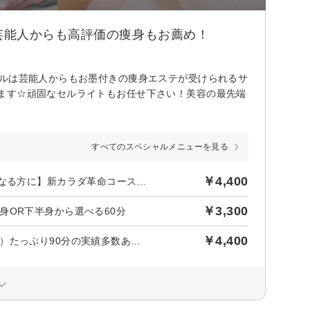
芸能人からも高評価の痩身もお薦め！
ールは芸能人からもお墨付きの痩身エステが受けられるサ
ます☆頑固なセルライトもお任せ下さい！美容の最先端
すべてのスペシャルメニューを見る
￥4,400
後日【600円】相当ポイントバック／《女性限定》【体型が気になる方に】新カラダ革命コース（全身）たっぷり90分の実績多数あり☆
￥3,300
身OR下半身から選べる60分
￥4,400
《女性限定》【体型が気になる方に】新カラダ革命コース（全身）たっぷり90分の実績多数あり☆