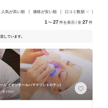
人気が高い順
価格が安い順
口コミ数順
1
27
27
〜
件を表示 / 全
件
決定しています。
エール イオンモールハママツシトロテン)
分（車で8分）