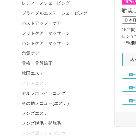
レディースシェービング
新規
ブライダルエステ・シェービング
◎ 本
バストアップ・ケア
15年
フットケア・マッサージ
ロンで
「幹細
ハンドケア・マッサージ
角質ケア
ス
骨格・骨盤矯正
韓国エステ
初回
インドエステ
初回
セルフホワイトニング
初回
その他メニュー(エステ)
メンズエステ
メンズ脱毛・髭脱毛
メンズ眉・アイブロウ