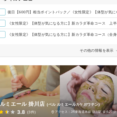
《女性限定》【体型が気になる方に】新カラダ革命コース 上半
その他の情報を表示
 ルミエール 掛川店
(ベル ルミエールカケガワテン)
3.8
(3件)
アクセス：JR東海道本線 掛川駅 徒歩20分