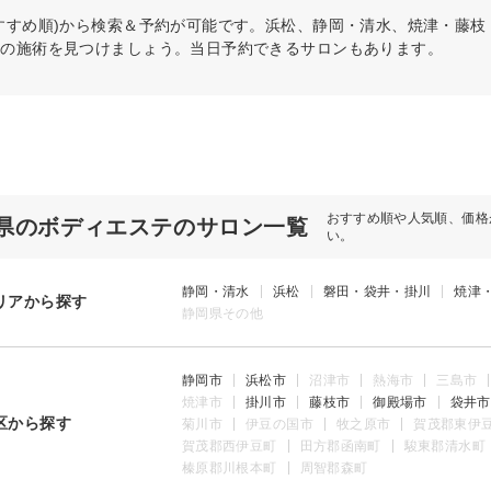
すすめ順)から検索＆予約が可能です。浜松、静岡・清水、焼津・藤
リの施術を見つけましょう。当日予約できるサロンもあります。
おすすめ順や人気順、価格
県のボディエステのサロン一覧
い。
静岡・清水
浜松
磐田・袋井・掛川
焼津
リアから探す
静岡県その他
静岡市
浜松市
沼津市
熱海市
三島市
焼津市
掛川市
藤枝市
御殿場市
袋井市
区から探す
菊川市
伊豆の国市
牧之原市
賀茂郡東伊
賀茂郡西伊豆町
田方郡函南町
駿東郡清水町
榛原郡川根本町
周智郡森町