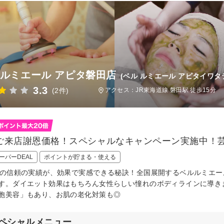
 ルミエール アピタ磐田店
(ベル ルミエール アピタイワタ
3.3
(2件)
アクセス：JR東海道線 磐田駅 徒歩15分
ご来店謝恩価格！スペシャルなキャンペーン実施中！
ーパーDEAL
ポイントが貯まる・使える
間の信頼の実績が、効果で実感できる秘訣！全国展開するベルルミエ
す。ダイエット効果はもちろん女性らしい憧れのボディラインに導き
胞美容」もあり、お肌の老化対策も◎
ペシャルメニュー