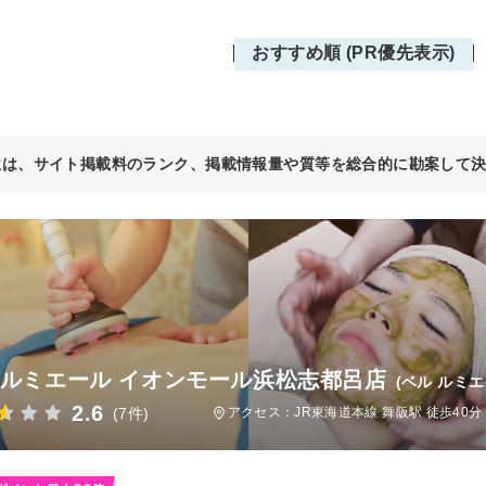
おすすめ順 (PR優先表示)
位は、サイト掲載料のランク、掲載情報量や質等を総合的に勘案して
 ルミエール イオンモール浜松志都呂店
(ベル ルミ
2.6
(7件)
アクセス：JR東海道本線 舞阪駅 徒歩40