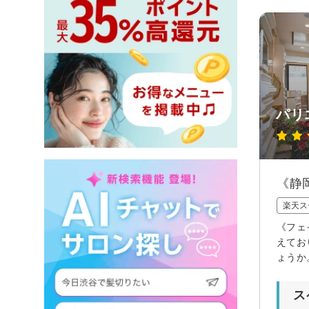
パリ
《静
楽天ス
《フェ
えてお
ょうか
ス