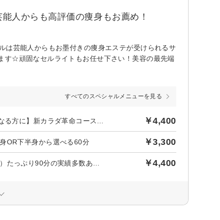
芸能人からも高評価の痩身もお薦め！
ールは芸能人からもお墨付きの痩身エステが受けられるサ
ます☆頑固なセルライトもお任せ下さい！美容の最先端
すべてのスペシャルメニューを見る
￥4,400
後日【600円】相当ポイントバック／《女性限定》【体型が気になる方に】新カラダ革命コース（全身）たっぷり90分の実績多数あり☆
￥3,300
身OR下半身から選べる60分
￥4,400
《女性限定》【体型が気になる方に】新カラダ革命コース（全身）たっぷり90分の実績多数あり☆