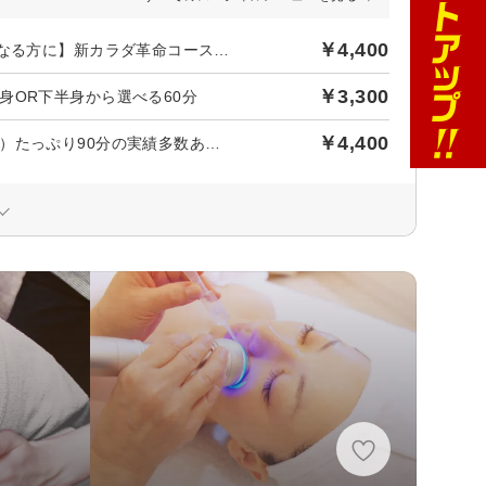
￥4,400
後日【600円】相当ポイントバック／《女性限定》【体型が気になる方に】新カラダ革命コース（全身）たっぷり90分の実績多数あり☆
￥3,300
身OR下半身から選べる60分
￥4,400
《女性限定》【体型が気になる方に】新カラダ革命コース（全身）たっぷり90分の実績多数あり☆