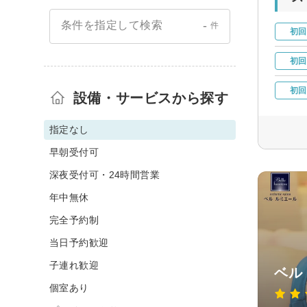
-
条件を指定して検索
件
初回
初回
初回
設備・サービスから探す
指定なし
早朝受付可
深夜受付可・24時間営業
年中無休
完全予約制
当日予約歓迎
子連れ歓迎
ベル
個室あり