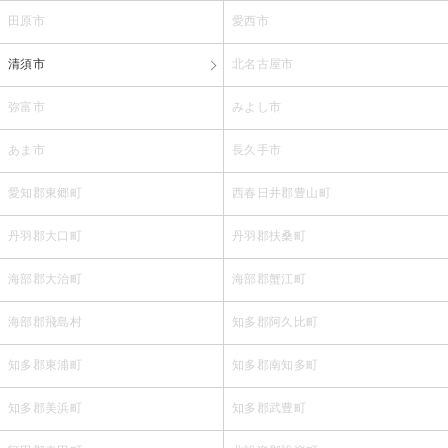
田原市
愛西市
清須市
北名古屋市
弥富市
みよし市
あま市
長久手市
愛知郡東郷町
西春日井郡豊山町
丹羽郡大口町
丹羽郡扶桑町
海部郡大治町
海部郡蟹江町
海部郡飛島村
知多郡阿久比町
知多郡東浦町
知多郡南知多町
知多郡美浜町
知多郡武豊町