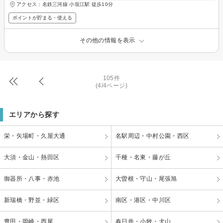
アクセス：名鉄三河線 小垣江駅 徒歩10分
ポイントが貯まる・使える
その他の情報を表示
105件
(4/4ページ)
エリアから探す
栄・矢場町・久屋大通
名駅周辺・中村公園・西区
大須・金山・熱田区
千種・名東・藤が丘
御器所・八事・赤池
大曽根・守山・尾張旭
新瑞橋・野並・緑区
南区・港区・中川区
豊田・岡崎・西尾
春日井・小牧・犬山