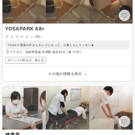
YOSAPARK A8+
-
(-件)
YOSAで身体の中からキレイになって、心身ともにスッキリ★
アクセス：名鉄常滑線 常滑駅 徒歩30分（車で7分）
ポイントが貯まる・使える
その他の情報を表示
健康美