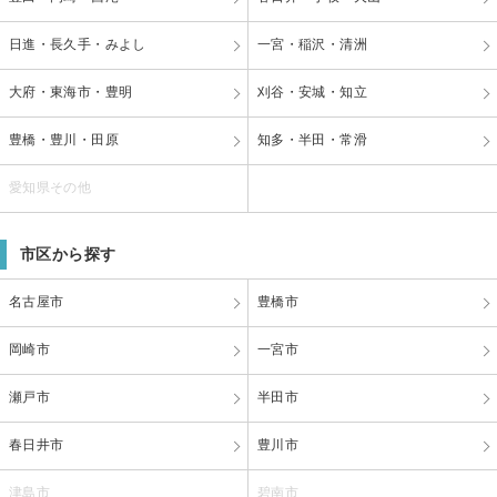
日進・長久手・みよし
一宮・稲沢・清洲
大府・東海市・豊明
刈谷・安城・知立
豊橋・豊川・田原
知多・半田・常滑
愛知県その他
市区から探す
名古屋市
豊橋市
岡崎市
一宮市
瀬戸市
半田市
春日井市
豊川市
津島市
碧南市