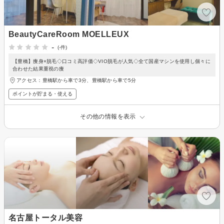
BeautyCareRoom MOELLEUX
-
(-件)
【豊橋】痩身×脱毛◇口コミ高評価◇VIO脱毛が人気◇全て国産マシンを使用し個々に
合わせた結果重視の痩
アクセス：豊橋駅から車で3分、豊橋駅から車で5分
ポイントが貯まる・使える
その他の情報を表示
名古屋トータル美容