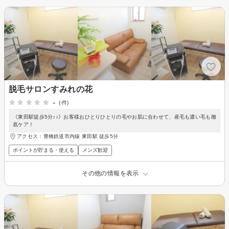
脱毛サロンすみれの花
-
(-件)
《東田駅徒歩5分♪♪》お客様おひとりひとりの毛やお肌に合わせて、産毛も濃い毛も徹
底ケア！
アクセス：豊橋鉄道市内線 東田駅 徒歩5分
ポイントが貯まる・使える
メンズ歓迎
その他の情報を表示