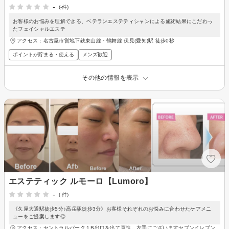
-
(-件)
お客様のお悩みを理解できる、ベテランエステティシャンによる施術結果にこだわっ
たフェイシャルエステ
アクセス：名古屋市営地下鉄東山線・鶴舞線 伏見(愛知)駅 徒歩0秒
ポイントが貯まる・使える
メンズ歓迎
その他の情報を表示
エステティック ルモーロ【Lumoro】
-
(-件)
《久屋大通駅徒歩5分♪高岳駅徒歩3分》お客様それぞれのお悩みに合わせたケアメニ
ューをご提案します◎
アクセス：セントラルパーク１B出口を出て直進。左手にございますセブンイレブン