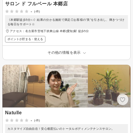
サロン ド フルベール 本郷店
-
(-件)
《本郷駅徒歩5分♪♪》結果の分かる施術で満足◎お客様の”美”を引き出し、輝きつづけ
る毎日をサポート☆
アクセス：名古屋市営地下鉄東山線 本郷(愛知)駅 徒歩5分
ポイントが貯まる・使える
その他の情報を表示
Natulle
-
(-件)
カスタマイズ自由自在！安心都度払いのトータルボディメンテナンスサロン。