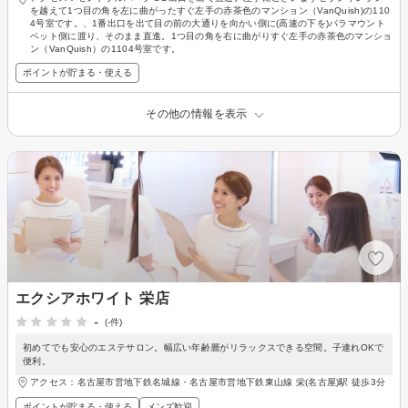
を越えて1つ目の角を左に曲がったすぐ左手の赤茶色のマンション（VanQuish)の110
4号室です。、1番出口を出て目の前の大通りを向かい側に(高速の下を)パラマウント
ベット側に渡り、そのまま直進。1つ目の角を右に曲がりすぐ左手の赤茶色のマンショ
ン（VanQuish）の1104号室です。
ポイントが貯まる・使える
その他の情報を表示
エクシアホワイト 栄店
-
(-件)
初めてでも安心のエステサロン。幅広い年齢層がリラックスできる空間。子連れOKで
便利。
アクセス：名古屋市営地下鉄名城線・名古屋市営地下鉄東山線 栄(名古屋)駅 徒歩3分
ポイントが貯まる・使える
メンズ歓迎