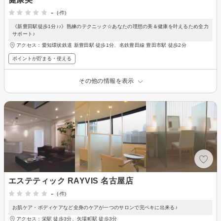
-
(-件)
《新豊田駅徒歩1分♪♪》熟練のテクニック☆あなたの理想の美＆健康を叶えるため全力
サポート♪
アクセス：愛知環状鉄道 新豊田駅 徒歩1分、名鉄豊田線 豊田市駅 徒歩2分
ポイントが貯まる・使える
その他の情報を表示
エステティック RAYVIS 名古屋店
-
(-件)
お肌ケア・ボディケアなど全身のケアが一つのサロンで完ペキに出来る♪
アクセス：栄駅 徒歩3分、矢場町駅 徒歩3分