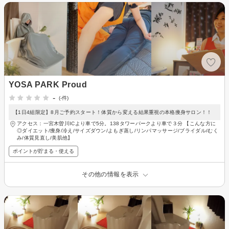
YOSA PARK Proud
-
(-件)
【1日4組限定】8月ご予約スタート！体質から変える結果重視の本格痩身サロン！！
アクセス：一宮木曽川ICより車で5分。138タワーパークより車で３分 【こんな方に
◎ダイエット/痩身/冷え/サイズダウン/よもぎ蒸し/リンパマッサージ/ブライダル/むく
み/体質見直し/美肌他】
ポイントが貯まる・使える
その他の情報を表示