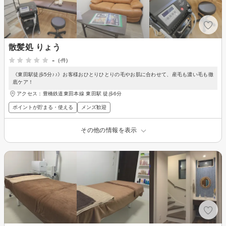
散髪処 りょう
-
(-件)
《東田駅徒歩5分♪♪》お客様おひとりひとりの毛やお肌に合わせて、産毛も濃い毛も徹
底ケア！
アクセス：豊橋鉄道東田本線 東田駅 徒歩6分
ポイントが貯まる・使える
メンズ歓迎
その他の情報を表示