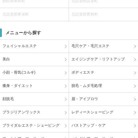
額田郡幸田町
北設楽郡設楽町
北設楽郡東栄町
北設楽郡豊根村
メニューから探す
フェイシャルエステ
毛穴ケア・毛穴エステ
美白
エイジングケア・リフトアップ
小顔・骨気(コルギ)
ボディエステ
痩身・ダイエット
脱毛・ムダ毛処理
顔脱毛
眉・アイブロウ
ブラジリアンワックス
レディースシェービング
ブライダルエステ・シェービング
バストアップ・ケア