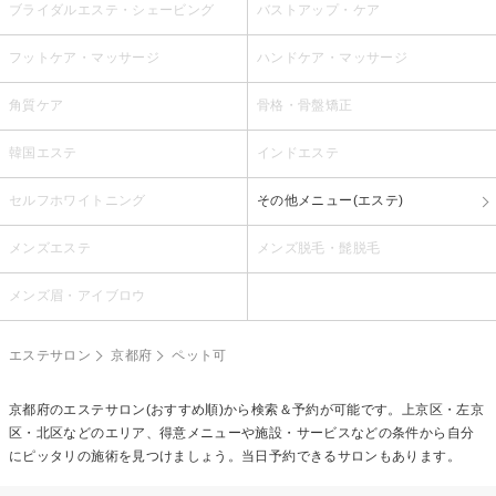
ブライダルエステ・シェービング
バストアップ・ケア
フットケア・マッサージ
ハンドケア・マッサージ
角質ケア
骨格・骨盤矯正
韓国エステ
インドエステ
セルフホワイトニング
その他メニュー(エステ)
メンズエステ
メンズ脱毛・髭脱毛
メンズ眉・アイブロウ
エステサロン
京都府
ペット可
京都府のエステサロン(おすすめ順)から検索＆予約が可能です。上京区・左京
区・北区などのエリア、得意メニューや施設・サービスなどの条件から自分
にピッタリの施術を見つけましょう。当日予約できるサロンもあります。