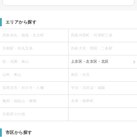
エリアから探す
四条烏丸・御池・丸太町
四条河原町・河原町三条
京都駅・烏丸五条
四条大宮・西院・二条駅
桂・花園・嵐山
上京区・左京区・北区
山科・東山
南区・伏見
長岡京市・向日市・八幡
宇治・京田辺・城陽
亀岡・福知山・舞鶴
木津・精華町
京都府その他
市区から探す