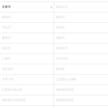
京都市
福知山市
舞鶴市
綾部市
宇治市
宮津市
亀岡市
城陽市
向日市
長岡京市
八幡市
京田辺市
京丹後市
南丹市
木津川市
乙訓郡大山崎町
久世郡久御山町
綴喜郡井手町
綴喜郡宇治田原町
相楽郡笠置町