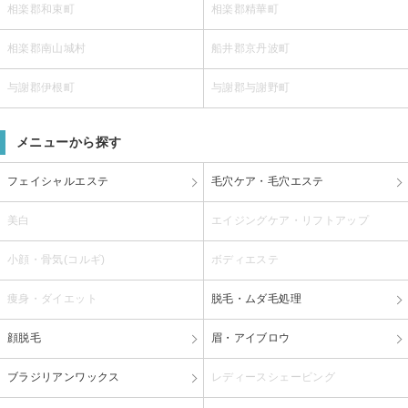
相楽郡和束町
相楽郡精華町
相楽郡南山城村
船井郡京丹波町
与謝郡伊根町
与謝郡与謝野町
メニューから探す
フェイシャルエステ
毛穴ケア・毛穴エステ
美白
エイジングケア・リフトアップ
小顔・骨気(コルギ)
ボディエステ
痩身・ダイエット
脱毛・ムダ毛処理
顔脱毛
眉・アイブロウ
ブラジリアンワックス
レディースシェービング