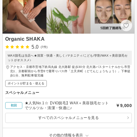
Organic SHAKA
5.0
(7件)
WAX脱毛は当店へ★清潔・快適・美しく♪マタニティ/こども/学割/WAX＋美容脱毛セ
ットがオススメ♪
アクセス：京都市営地下鉄烏丸線 北大路駅 徒歩30分 北大路バスターミナルから市営
北1、京都駅前から市営6で最寄りバス停「土天井町（どてんじょうちょう）」下車徒
歩1分、無料駐車場完備
ポイントが貯まる・使える
スペシャルメニュー
★人気No.1☆【VIO脱毛】WAX＋美容脱毛セット
￥9,000
初回
でツルツル・清潔・快適に♪
すべてのスペシャルメニューを見る
その他の情報を表示